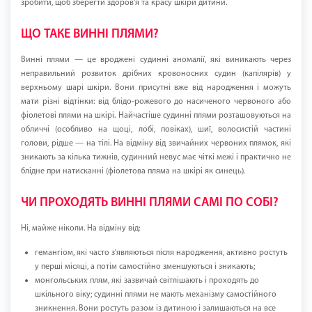
зробити, щоб зберегти здоров'я та красу шкіри дитини.
ЩО ТАКЕ ВИННІ ПЛЯМИ?
Винні плями — це вроджені судинні аномалії, які виникають через
неправильний розвиток дрібних кровоносних судин (капілярів) у
верхньому шарі шкіри. Вони присутні вже від народження і можуть
мати різні відтінки: від блідо-рожевого до насиченого червоного або
фіолетові плями на шкірі. Найчастіше судинні плями розташовуються на
обличчі (особливо на щоці, лобі, повіках), шиї, волосистій частині
голови, рідше — на тілі. На відміну від звичайних червоних плямок, які
зникають за кілька тижнів, судинний невус має чіткі межі і практично не
блідне при натисканні (фіолетова пляма на шкірі як синець).
ЧИ ПРОХОДЯТЬ ВИННІ ПЛЯМИ САМІ ПО СОБІ?
Ні, майже ніколи. На відміну від:
гемангіом, які часто з'являються після народження, активно ростуть
у перші місяці, а потім самостійно зменшуються і зникають;
монгольських плям, які зазвичай світлішають і проходять до
шкільного віку; судинні плями не мають механізму самостійного
зникнення. Вони ростуть разом із дитиною і залишаються на все