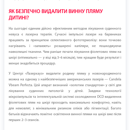
ЯК БЕЗПЕЧНО ВИДАЛИТИ ВИННУ ПЛЯМУ
ДИТИНІ?
На сьогодні єдиним дійсно ефективним методом лікування судинного
невуса є лазерна терапія. Сучасні імпульсні лазери на барвниках
працюють за принципом селективного фототермолізу: вони точково
нагрівають і «запаюють» розширені капіляри, не пошкоджуючи
навколишні тканини. Чим раніше почати лікування фіолетових плям на
шкірі (оптимально — у віці від 3–6 місяців), тим кращим буде результат і
менше знадобиться процедур.
У Центрі «Лазерхауз» видалити родиму пляму у новонародженого
можна на одному з найбезпечніших американських лазерів — Candela
Vbeam Perfecta. Цей апарат визнаний «золотим стандартом» у світі для
лікування судинних патологій у дітей. Завдяки технології
мікроімпульсів та інтелектуальній системі охолодження DCD видалення
фіолетових плям на шкірі проходить максимально комфортно, навіть
для немовлят, з мінімальним ризиком опіків або пігментації. Багато
батьків відзначають помітне освітлення винної плями на шкірі вже після
перших 2–3 сеансів.