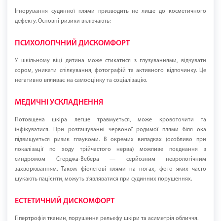
Ігнорування судинної плями призводить не лише до косметичного
дефекту. Основні ризики включають:
ПСИХОЛОГІЧНИЙ ДИСКОМФОРТ
У шкільному віці дитина може стикатися з глузуваннями, відчувати
сором, уникати спілкування, фотографій та активного відпочинку. Це
негативно впливає на самооцінку та соціалізацію.
МЕДИЧНІ УСКЛАДНЕННЯ
Потовщена шкіра легше травмується, може кровоточити та
інфікуватися. При розташуванні червоної родимої плями біля ока
підвищується ризик глаукоми. В окремих випадках (особливо при
локалізації по ходу трійчастого нерва) можливе поєднання з
синдромом Стерджа-Вебера — серйозним неврологічним
захворюванням. Також фіолетові плями на ногах, фото яких часто
шукають пацієнти, можуть з'являватися при судинних порушеннях.
ЕСТЕТИЧНИЙ ДИСКОМФОРТ
Гіпертрофія тканин, порушення рельєфу шкіри та асиметрія обличчя.