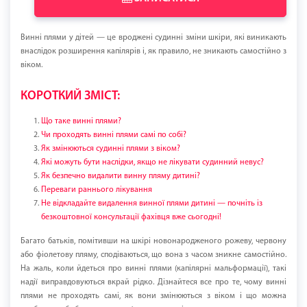
Винні плями у дітей — це вроджені судинні зміни шкіри, які виникають
внаслідок розширення капілярів і, як правило, не зникають самостійно з
віком.
КОРОТКИЙ ЗМІСТ:
Що таке винні плями?
Чи проходять винні плями самі по собі?
Як змінюються судинні плями з віком?
Які можуть бути наслідки, якщо не лікувати судинний невус?
Як безпечно видалити винну пляму дитині?
Переваги раннього лікування
Не відкладайте видалення винної плями дитині — почніть із
безкоштовної консультації фахівця вже сьогодні!
Багато батьків, помітивши на шкірі новонародженого рожеву, червону
або фіолетову пляму, сподіваються, що вона з часом зникне самостійно.
На жаль, коли йдеться про винні плями (капілярні мальформації), такі
надії виправдовуються вкрай рідко. Дізнайтеся все про те, чому винні
плями не проходять самі, як вони змінюються з віком і що можна