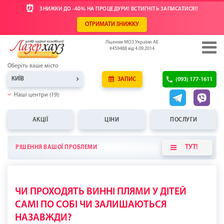
⏰
ЗНИЖКИ ДО -40% НА ПРОЦЕДУРИ! ВСТИГНІТЬ ЗАПИСАТИСЯ!!
ОТРИМАТИ ЗНИЖКУ
Ліцензія МОЗ України АЕ
#459488 від 4.09.2014
Оберіть ваше місто
КИЇВ
ЗАПИС
(093) 177-1611
Наші центри (19):
АКЦІЇ
ЦІНИ
ПОСЛУГИ
ТУТ!
РІШЕННЯ ВАШОЇ ПРОБЛЕМИ
ЧИ ПРОХОДЯТЬ ВИННІ ПЛЯМИ У ДІТЕЙ
САМІ ПО СОБІ ЧИ ЗАЛИШАЮТЬСЯ
НАЗАВЖДИ?