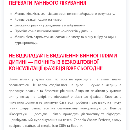
ПЕРЕВАГИ РАННЬОГО ЛІКУВАННЯ
Менша кількість сеансів для досягнення найкращого результату.
Краща реакція судин на лазер.
Зниження ризику ускладнень у майбутньому.
Профілактика психологічних комплексів у дитини.
Можливість отримати максимально чисту та рівну шкіру за один
курс процедур.
НЕ ВІДКЛАДАЙТЕ ВИДАЛЕННЯ ВИННОЇ ПЛЯМИ
ДИТИНІ — ПОЧНІТЬ ІЗ БЕЗКОШТОВНОЇ
КОНСУЛЬТАЦІЇ ФАХІВЦЯ ВЖЕ СЬОГОДНІ!
Винні плями у дітей самі по собі не проходять і з віком тільки
посилюються. Не варто сподіватися на диво — сучасна медицина
пропонує реальне та безпечне рішення. Якщо ви помітили у дитини
винну пляму на шкірі, не відкладайте візит до фахівця. Своєчасне
лікування допомагає уникнути багатьох проблем і дає шанс на чисту,
рівну шкіру. Запишіться на безкоштовну консультацію до Центру
«Лазерхауз» — досвідчені лікарі проведуть діагностику та підберуть
індивідуальний курс лікування на лазері Candela Vbeam Perfecta, якому
довіряють найкращі спеціалісти США та Європи.