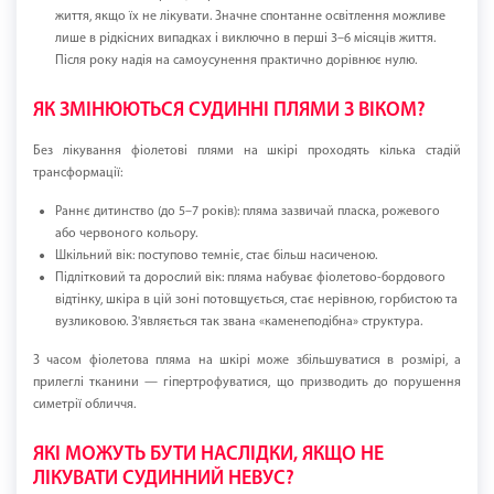
життя, якщо їх не лікувати. Значне спонтанне освітлення можливе
лише в рідкісних випадках і виключно в перші 3–6 місяців життя.
Після року надія на самоусунення практично дорівнює нулю.
ЯК ЗМІНЮЮТЬСЯ СУДИННІ ПЛЯМИ З ВІКОМ?
Без лікування фіолетові плями на шкірі проходять кілька стадій
трансформації:
Раннє дитинство (до 5–7 років): пляма зазвичай пласка, рожевого
або червоного кольору.
Шкільний вік: поступово темніє, стає більш насиченою.
Підлітковий та дорослий вік: пляма набуває фіолетово-бордового
відтінку, шкіра в цій зоні потовщується, стає нерівною, горбистою та
вузликовою. З'являється так звана «каменеподібна» структура.
З часом фіолетова пляма на шкірі може збільшуватися в розмірі, а
прилеглі тканини — гіпертрофуватися, що призводить до порушення
симетрії обличчя.
ЯКІ МОЖУТЬ БУТИ НАСЛІДКИ, ЯКЩО НЕ
ЛІКУВАТИ СУДИННИЙ НЕВУС?