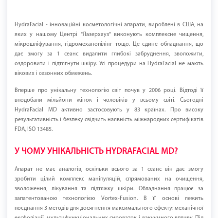
HydraFacial - інноваційні косметологічні апарати, вироблені в США, на
яких у нашому Центрі "Лазерхауз" виконують комплексне чищення,
мікрошліфування, гідромеханопілінг тощо. Це єдине обладнання, що
дає змогу за 1 сеанс видалити глибокі забруднення, зволожити,
оздоровити і підтягнути шкіру. Усі процедури на HydraFacial не мають
вікових і сезонних обмежень.
Вперше про унікальну технологію світ почув у 2006 році. Відтоді її
вподобали мільйони жінок і чоловіків у всьому світі. Сьогодні
HydraFacial MD активно застосовують у 83 країнах. Про високу
результативність і безпеку свідчить наявність міжнародних сертифікатів
FDA, ISO 13485.
У ЧОМУ УНІКАЛЬНІСТЬ HYDRAFACIAL MD?
Апарат не має аналогів, оскільки всього за 1 сеанс він дає змогу
зробити цілий комплекс маніпуляцій, спрямованих на очищення,
зволоження, лікування та підтяжку шкіри. Обладнання працює за
запатентованою технологією Vortex-Fusion. В її основі лежить
поєднання 3 методів для досягнення максимального ефекту: механічної