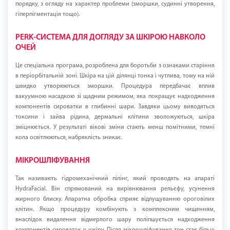
порядку, з огляду на характер проблеми (зморшки, судинні утворення,
гіперпігментація тощо).
PERK-СИСТЕМА ДЛЯ ДОГЛЯДУ ЗА ШКІРОЮ НАВКОЛО
ОЧЕЙ
Це спеціальна програма, розроблена для боротьби з ознаками старіння
в періорбітальній зоні. Шкіра на цій ділянці тонка і чутлива, тому на ній
швидко утворюються зморшки. Процедура передбачає вплив
вакуумною насадкою зі щадним режимом, яка покращує надходження
компонентів сироватки в глибинні шари. Завдяки цьому виводяться
токсини і зайва рідина, дермальні клітини зволожуються, шкіра
зміцнюється. У результаті вікові зміни стають менш помітними, темні
кола освітлюються, набряклість зникає.
МІКРОШЛІФУВАННЯ
Так називають гідромеханічний пілінг, який проводять на апараті
HydraFacial. Він спрямований на вирівнювання рельєфу, усунення
жирного блиску. Апаратна обробка сприяє відлущуванню ороговілих
клітин. Якщо процедуру комбінують з комплексним чищенням,
внаслідок видалення відмерлого шару поліпшується надходження