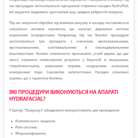
ексфоліації, мультифункціональних сироваток і вакуумного впливу. Під
час процедури застосовуються одноразові стерильні насадки HydroPeel,
які акуратно видаляють ороговілий шар завдяки ребристій поверхні.
Під час апаратної обробки під впливом вакууму в насадку поставляється
спеціальна активна сироватка, що насичує дермальні клітини
корисними інгредієнтами. Наприклад, під час базової процедури
застосовуються три препарати з очисними, зволожувальними,
протизапальними, освітлювальними й омолоджувальними
властивостями. Активні компоненти проникають углиб дерми, що дає
змогу отримати неймовірний результат у боротьбі зі зморшками,
гіперпігментацією, широкими порами, нездоровим кольором,
комедонами тощо. Сироватки запатентовані. Насадки упаковані
окремо, що є гарантією безпеки.
ЯКІ ПРОЦЕДУРИ ВИКОНУЮТЬСЯ НА АПАРАТІ
HYDRAFACIAL?
У Центрі "Лазерхауз" обладнання використовують для проведення:
Комплексного чищення;
Perk-системи;
Мікрошліфування;