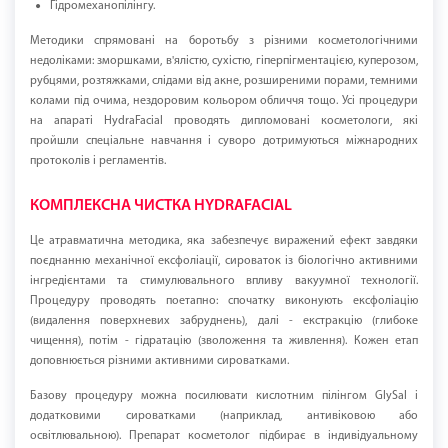
Гідромеханопілінгу.
Методики спрямовані на боротьбу з різними косметологічними
недоліками: зморшками, в'ялістю, сухістю, гіперпігментацією, куперозом,
рубцями, розтяжками, слідами від акне, розширеними порами, темними
колами під очима, нездоровим кольором обличчя тощо. Усі процедури
на апараті HydraFacial проводять дипломовані косметологи, які
пройшли спеціальне навчання і суворо дотримуються міжнародних
протоколів і регламентів.
КОМПЛЕКСНА ЧИСТКА HYDRAFACIAL
Це атравматична методика, яка забезпечує виражений ефект завдяки
поєднанню механічної ексфоліації, сироваток із біологічно активними
інгредієнтами та стимулювального впливу вакуумної технології.
Процедуру проводять поетапно: спочатку виконують ексфоліацію
(видалення поверхневих забруднень), далі - екстракцію (глибоке
чищення), потім - гідратацію (зволоження та живлення). Кожен етап
доповнюється різними активними сироватками.
Базову процедуру можна посилювати кислотним пілінгом GlySal і
додатковими сироватками (наприклад, антивіковою або
освітлювальною). Препарат косметолог підбирає в індивідуальному