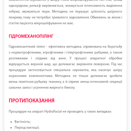
компонентів сироваток у шкіру. Після мікрошліфування тон стає більш
однорідним, рельєф вирівнюється, знижується інтенсивність виділення
себума, звужуються пори. Методика не порушує цілісність шкірного
покриву, тому не потребує тривалого відновлення. Обмежень за віком і
статтю пацієнта мікрошліфування не має.
ГІДРОМЕХАНОПІЛІНГ
Гідромеханічний пілінг - ефективна методика, спрямована на боротьбу
з нормотрофічними, атрофічними і гіпертрофічними рубцями, а також
розтяжками і слідами від акне. У процесі апаратної обробки
відлущується верхній шар, що допомагає вирівняти поверхню. Під час
процедури застосовується спеціальна сироватка, яка насичує шкіру
корисними компонентами. Методика не тільки допомагає зробити
менш помітною рубцеву тканину, а й сприяє менш інтенсивній секреції
сальних залоз і усуненню жирного блиску.
ПРОТИПОКАЗАННЯ
Процедури на апараті HydraFacial не проводять у таких випадках:
Вагітність;
Період лактації;