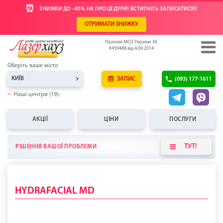
⏰
ЗНИЖКИ ДО -40% НА ПРОЦЕДУРИ! ВСТИГНІТЬ ЗАПИСАТИСЯ!!
ОТРИМАТИ ЗНИЖКУ
Ліцензія МОЗ України АЕ
#459488 від 4.09.2014
Оберіть ваше місто
КИЇВ
ЗАПИС
(093) 177-1611
Наші центри (19):
АКЦІЇ
ЦІНИ
ПОСЛУГИ
ТУТ!
РІШЕННЯ ВАШОЇ ПРОБЛЕМИ
HYDRAFACIAL MD