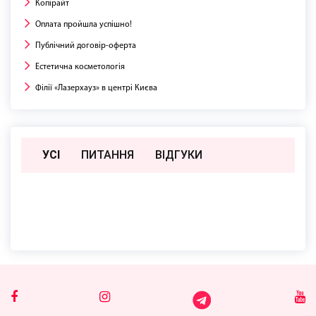
Копірайт
Оплата пройшла успішно!
Публічний договір-оферта
Естетична косметологія
Філії «Лазерхауз» в центрі Києва
УСІ
ПИТАННЯ
ВIДГУКИ
Поки немає відгуків чи питань