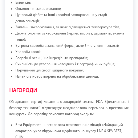
Епілепсія;
Онкологічні захворювання;
Цукровий діабет та інші хронічні захворювання у стадії
декомпенсації;
Запальні захворювання, за яких підвищується температура тіла;
Дерматологічні захворювання (герпес, псоріаз, дерматити, екзема
тощо);
Вугрова хвороба в запаленій формі, акне 3-4 ступеня тяжкості;
Хвороби крові;
Алергічні реакції на інгредієнти препаратів;
Схильність до утворення келоїдних і гіпертрофічних рубців;
Порушення цілісності шкірного покриву;
Наявність новоутворень на оброблюваній ділянці.
НАГОРОДИ
Обладнання сертифіковане в міжнародній системі FDA. Ефективність і
безпеку технології підтверджує неодноразова перемога в престижних
конкурсах. До переліку почесних нагород входить:
Best Equipment - шестиразова перемога в номінації «Найкращий
апарат року» за підсумками щорічного конкурсу LNE & SPA BEST,
США;