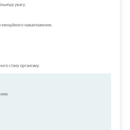
льнішу увагу.
чи емоційного навантаження.
ого стану організму.
ення.