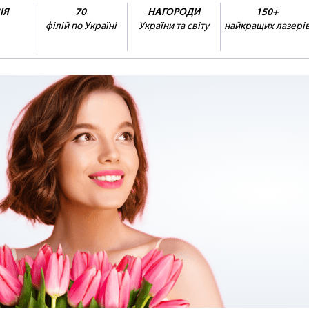
ІЯ
70
НАГОРОДИ
150+
філій по Україні
України та світу
найкращих лазері