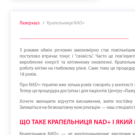
Лазерхауз
Крапельниця NAD+
З роками обмін речовин закономірно стає повільнішим
поступово втрачає тонус і “свіжість”. Часто це пов’язую
виробленні енергії та клітинному оновленні. Крапельн
роботу клітин на глибокому рівні. Саме тому ця процеду
18 років.
Про NAD+-терапію вже кілька років говорять у контексті п
Тепер ця процедура доступна і для пацієнтів Центру «Лазе
Хочете зменшити відчуття виснаження, зняти постійну
Запишіться на безкоштовну консультацію — наш спеціаліст
ЩО ТАКЕ КРАПЕЛЬНИЦЯ NAD+ І ЯКИЙ 
Крапельниця NAD+ — це внутрішньовенне введення ко