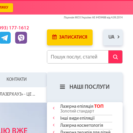
ИЖКУ
Ліцензія МОЗ України АЕ #459488 від 4.09.2014
093) 177-1612
UA
ЗАПИСАТИСЯ
КОНТАКТИ
НАШІ ПОСЛУГИ
ЛАЗЕРХАУЗ» - ЦЕ ...
ТОП
Лазерна епіляція
Золотий стандарт
Інші види епіляції
Лазерна косметологія
ЛЯ
У
ИЦЮ ВЖЕ
Лазерна терапія для дітей