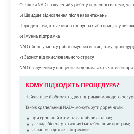
Оскільки NAD+ залучений у роботу нервової системи, части
5) Швидше відновлення після навантажень
Підходить тим, хто активно тренується або працює у висок
6) Імунна підтримка
NAD+ бере участь у роботі імунних клітин, тому процедур
7) Захист від окислювального стресу
NAD+ залучений у процеси, які допомагають клітинам проти
КОМУ ПІДХОДИТЬ ПРОЦЕДУРА?
Найчастіше її обирають для підтримки молодого ресурс
Також крапельниці NAD+ можуть бути доречними:
при хронічній втомі та астенічних станах;
у складі біоенергетичних і метаболічних програм;
як частина детокс-підтримки;