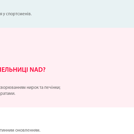
я у спортсменів.
ПЕЛЬНИЦІ NAD?
хворюванням нирок та печінки;
ратами.
літинним оновленням.