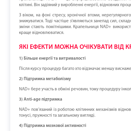
клітині. Він задіяний у виробленні енергії, відновних проце
З віком, на фоні стресу, хронічної втоми, нерегулярно
знижуватися. Тоді частіше з’являються занепад сил, скла
зміни стають помітнішими. Крапельниця NAD+ використо
краще відновлюватися.
ЯКІ ЕФЕКТИ МОЖНА ОЧІКУВАТИ ВІД 
1) Більше енергії та витривалості
Після курсу процедур багато хто відзначає меншу виснаже
2) Підтримка метаболізму
NAD+ бере участь в обміні речовин, тому процедуру інкол
3) Anti-age підтримка
NAD+ пов’язаний із роботою клітинних механізмів відновл
тонусі, пружності та загальному вигляді.
4) Підтримка мозкової активності