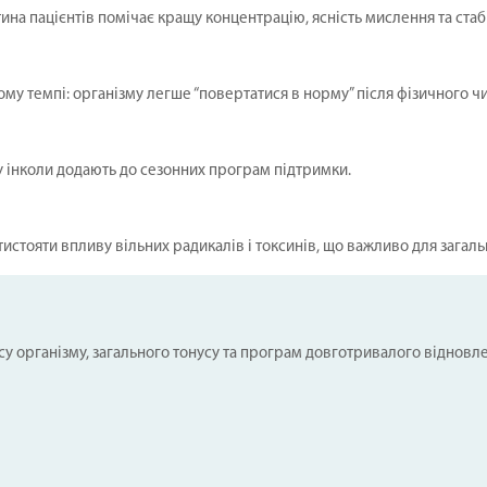
на пацієнтів помічає кращу концентрацію, ясність мислення та стабі
ому темпі: організму легше “повертатися в норму” після фізичного 
у інколи додають до сезонних програм підтримки.
стояти впливу вільних радикалів і токсинів, що важливо для загальн
у організму, загального тонусу та програм довготривалого відновл