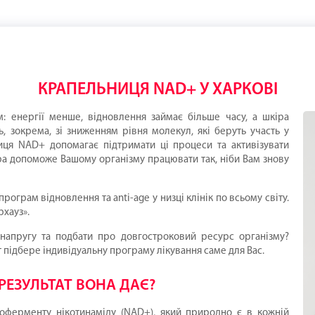
КРАПЕЛЬНИЦЯ NAD+ У ХАРКОВІ
: енергії менше, відновлення займає більше часу, а шкіра
ть, зокрема, зі зниженням рівня молекул, які беруть участь у
иця NAD+ допомагає підтримати ці процеси та активізувати
ра допоможе Вашому організму працювати так, ніби Вам знову
рограм відновлення та anti-age у низці клінік по всьому світу.
рхауз».
 напругу та подбати про довгостроковий ресурс організму?
 підбере індивідуальну програму лікування саме для Вас.
РЕЗУЛЬТАТ ВОНА ДАЄ?
ферменту нікотинаміду (NAD+), який природно є в кожній