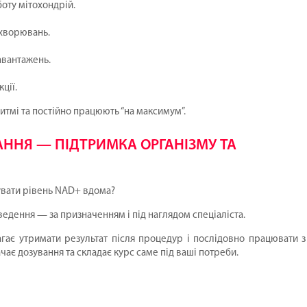
оту мітохондрій.
ахворювань.
навантажень.
ції.
тмі та постійно працюють “на максимум”.
ННЯ — ПІДТРИМКА ОРГАНІЗМУ ТА
увати рівень NAD+ вдома?
дення — за призначенням і під наглядом спеціаліста.
гає утримати результат після процедур і послідовно працювати з
чає дозування та складає курс саме під ваші потреби.