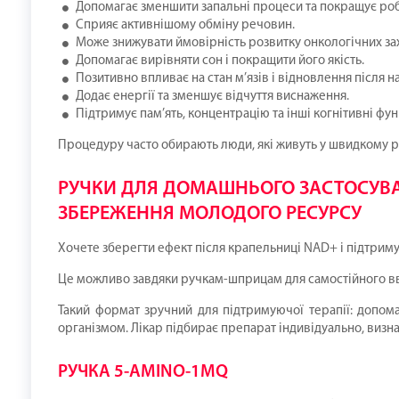
Допомагає зменшити запальні процеси та покращує роб
Сприяє активнішому обміну речовин.
Може знижувати ймовірність розвитку онкологічних з
Допомагає вирівняти сон і покращити його якість.
Позитивно впливає на стан м’язів і відновлення після 
Додає енергії та зменшує відчуття виснаження.
Підтримує пам’ять, концентрацію та інші когнітивні функ
Процедуру часто обирають люди, які живуть у швидкому ри
РУЧКИ ДЛЯ ДОМАШНЬОГО ЗАСТОСУВА
ЗБЕРЕЖЕННЯ МОЛОДОГО РЕСУРСУ
Хочете зберегти ефект після крапельниці NAD+ і підтрим
Це можливо завдяки ручкам-шприцам для самостійного вве
Такий формат зручний для підтримуючої терапії: допома
організмом. Лікар підбирає препарат індивідуально, визна
РУЧКА 5-AMINO-1MQ