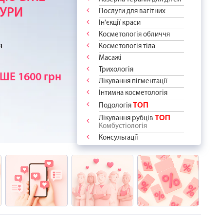
ОДОСТІ -
АШ СПОКІЙ
УЖНУ ШКІРУ
НТА!
КИ
ДУРИ
Послуги для вагітних
РАТИ?
 РУБЦІ
АМИ У
 ПРОЦЕДУР
Ін'єкції краси
Х
“дякую”!
ідберемо
ВСЕ!
 ПРО ВАС
ПІКІВ?
Косметологія обличчя
ологію
сть до краси
відчуйте
я
аме для Вас і
Косметологія тіла
-ПРОЦЕДУР
 для
ЖІ
у епіляцію
азом із
тингу INDIBA
Масажі
”
апитання ✨
арт"
і знижкою -
та ветеранів
 та зафіксуйте
процедури вже
Трихологія
имайте
ШЕ 1600 грн
оров'я!
м переліку
стинами
Лікування пігментації
Інтимна косметологія
ТОП
Подологія
ТОП
Лікування рубців
Комбустіологія
Консультації