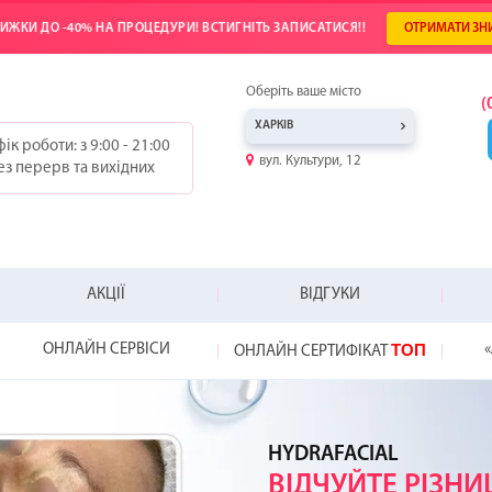
ИЖКИ ДО -40% НА ПРОЦЕДУРИ! ВСТИГНІТЬ ЗАПИСАТИСЯ!!
ОТРИМАТИ ЗН
Оберіть ваше місто
(
ХАРКІВ
ік роботи: з 9:00 - 21:00
вул. Культури, 12
ез перерв та вихідних
АКЦІЇ
ВІДГУКИ
ТОП
ОНЛАЙН СЕРВІСИ
«
ОНЛАЙН СЕРТИФІКАТ
-25%
-20%
-20%
-20%
ТОП
WOW!
HYDRAFACIAL
ВІДКРИЙ СВІЙ
ПОДАРУНОК Д
НЕ ЗНАЄТЕ, ЯК
ВІДЧУЙТЕ РІЗН