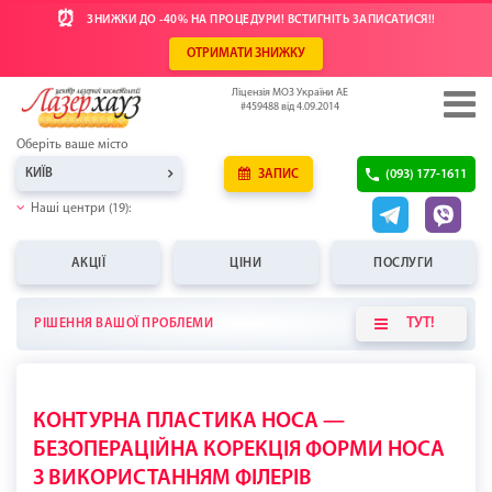
⏰
ЗНИЖКИ ДО -40% НА ПРОЦЕДУРИ! ВСТИГНІТЬ ЗАПИСАТИСЯ!!
ОТРИМАТИ ЗНИЖКУ
Ліцензія МОЗ України АЕ
#459488 від 4.09.2014
Оберіть ваше місто
КИЇВ
ЗАПИС
(093) 177-1611
Наші центри (19):
АКЦІЇ
ЦІНИ
ПОСЛУГИ
ТУТ!
РІШЕННЯ ВАШОЇ ПРОБЛЕМИ
КОНТУРНА ПЛАСТИКА НОСА —
БЕЗОПЕРАЦІЙНА КОРЕКЦІЯ ФОРМИ НОСА
З ВИКОРИСТАННЯМ ФІЛЕРІВ