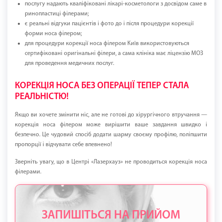
послугу надають кваліфіковані лікарі-косметологи з досвідом саме в
ринопластиці філерами;
є реальні відгуки пацієнтів і фото до і після процедури корекції
форми носа філером;
для процедури корекції носа філером Київ використовуються
сертифіковані оригінальні філери, а сама клініка має ліцензію МОЗ
для проведення медичних послуг.
КОРЕКЦІЯ НОСА БЕЗ ОПЕРАЦІЇ ТЕПЕР СТАЛА
РЕАЛЬНІСТЮ!
Якщо ви хочете змінити ніс, але не готові до хірургічного втручання —
корекція носа філером може вирішити ваше завдання швидко і
безпечно. Це чудовий спосіб додати шарму своєму профілю, поліпшити
пропорції і відчувати себе впевнено!
Зверніть увагу, що в Центрі «Лазерхауз» не проводиться корекція носа
філерами.
ЗАПИШІТЬСЯ НА ПРИЙОМ