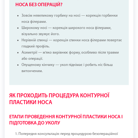
НОСА БЕЗ ОПЕРАЦІЙ?
Зовсім невеликому горбику на носі — корекція горбинки
носа філерами.
Широкому носі — корекція широкого носа філерами,
візуально звужує його.
Нерівній спинці — корекція спинки носа філерами повертає
гладкий профіль.
Асиметрії — м'яко вирівнює форму, особливо після травми
або операції.
Опущеному кінчику — укол піднімає і робить ніс більш
витонченим.
ЯК ПРОХОДИТЬ ПРОЦЕДУРА КОНТУРНОЇ
ПЛАСТИКИ НОСА
ЕТАПИ ПРОВЕДЕННЯ КОНТУРНОЇ ПЛАСТИКИ НОСА І
ПІДГОТОВКА ДО УКОЛУ
Попередня консультація: перед процедурою безопераційної