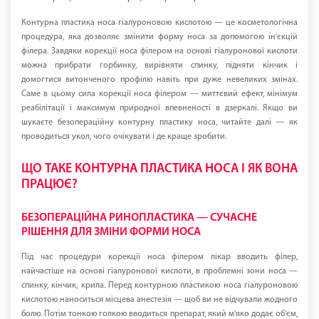
Контурна пластика носа гіалуроновою кислотою — це косметологічна
процедура, яка дозволяє змінити форму носа за допомогою ін'єкцій
філера. Завдяки корекції носа філером на основі гіалуронової кислоти
можна прибрати горбинку, вирівняти спинку, підняти кінчик і
домогтися витонченого профілю навіть при дуже невеликих змінах.
Саме в цьому сила корекції носа філером — миттєвий ефект, мінімум
реабілітації і максимум природної впевненості в дзеркалі. Якщо ви
шукаєте безопераційну контурну пластику носа, читайте далі — як
проводиться укол, чого очікувати і де краще зробити.
ЩО ТАКЕ КОНТУРНА ПЛАСТИКА НОСА І ЯК ВОНА
ПРАЦЮЄ?
БЕЗОПЕРАЦІЙНА РИНОПЛАСТИКА — СУЧАСНЕ
РІШЕННЯ ДЛЯ ЗМІНИ ФОРМИ НОСА
Під час процедури корекції носа філером лікар вводить філер,
найчастіше на основі гіалуронової кислоти, в проблемні зони носа —
спинку, кінчик, крила. Перед контурною пластикою носа гіалуроновою
кислотою наноситься місцева анестезія — щоб ви не відчували жодного
болю. Потім тонкою голкою вводиться препарат, який м'яко додає об'єм,