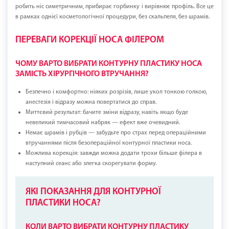
робить ніс симетричним, прибирає горбинку і вирівнює профіль. Все це
в рамках однієї косметологічної процедури, без скальпеля, без шрамів.
ПЕРЕВАГИ КОРЕКЦІЇ НОСА ФІЛЕРОМ
ЧОМУ ВАРТО ВИБРАТИ КОНТУРНУ ПЛАСТИКУ НОСА
ЗАМІСТЬ ХІРУРГІЧНОГО ВТРУЧАННЯ?
Безпечно і комфортно: ніяких розрізів, лише укол тонкою голкою,
анестезія і відразу можна повертатися до справ.
Миттєвий результат: бачите зміни відразу, навіть якщо буде
невеликий тимчасовий набряк — ефект вже очевидний.
Немає шрамів і рубців — забудьте про страх перед операційними
втручаннями після безопераційної контурної пластики носа.
Можлива корекція: завжди можна додати трохи більше філера в
наступний сеанс або злегка скорегувати форму.
ЯКІ ПОКАЗАННЯ ДЛЯ КОНТУРНОЇ
ПЛАСТИКИ НОСА?
КОЛИ ВАРТО ВИБРАТИ КОНТУРНУ ПЛАСТИКУ