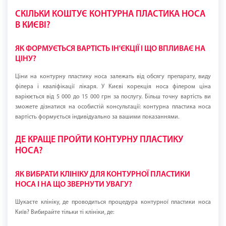
СКІЛЬКИ КОШТУЄ КОНТУРНА ПЛАСТИКА НОСА
В КИЄВІ?
ЯК ФОРМУЄТЬСЯ ВАРТІСТЬ ІН'ЄКЦІЇ І ЩО ВПЛИВАЄ НА
ЦІНУ?
Ціни на контурну пластику носа залежать від обсягу препарату, виду
філера і кваліфікації лікаря. У Києві корекція носа філером ціна
варіюється від 5 000 до 15 000 грн за послугу. Більш точну вартість ви
зможете дізнатися на особистій консультації: контурна пластика носа
вартість формується індивідуально за вашими показаннями.
ДЕ КРАЩЕ ПРОЙТИ КОНТУРНУ ПЛАСТИКУ
НОСА?
ЯК ВИБРАТИ КЛІНІКУ ДЛЯ КОНТУРНОЇ ПЛАСТИКИ
НОСА І НА ЩО ЗВЕРНУТИ УВАГУ?
Шукаєте клініку, де проводиться процедура контурної пластики носа
Київ? Вибирайте тільки ті клініки, де: