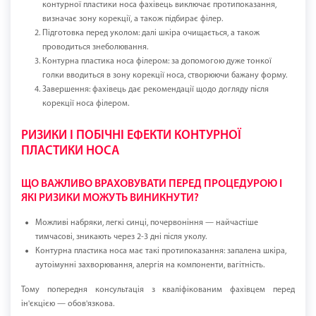
контурної пластики носа фахівець виключає протипоказання,
визначає зону корекції, а також підбирає філер.
Підготовка перед уколом: далі шкіра очищається, а також
проводиться знеболювання.
Контурна пластика носа філером: за допомогою дуже тонкої
голки вводиться в зону корекції носа, створюючи бажану форму.
Завершення: фахівець дає рекомендації щодо догляду після
корекції носа філером.
РИЗИКИ І ПОБІЧНІ ЕФЕКТИ КОНТУРНОЇ
ПЛАСТИКИ НОСА
ЩО ВАЖЛИВО ВРАХОВУВАТИ ПЕРЕД ПРОЦЕДУРОЮ І
ЯКІ РИЗИКИ МОЖУТЬ ВИНИКНУТИ?
Можливі набряки, легкі синці, почервоніння — найчастіше
тимчасові, зникають через 2-3 дні після уколу.
Контурна пластика носа має такі протипоказання: запалена шкіра,
аутоімунні захворювання, алергія на компоненти, вагітність.
Тому попередня консультація з кваліфікованим фахівцем перед
ін'єкцією — обов'язкова.