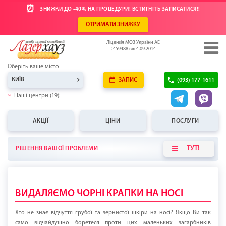
⏰
ЗНИЖКИ ДО -40% НА ПРОЦЕДУРИ! ВСТИГНІТЬ ЗАПИСАТИСЯ!!
ОТРИМАТИ ЗНИЖКУ
Ліцензія МОЗ України АЕ
#459488 від 4.09.2014
Оберіть ваше місто
КИЇВ
ЗАПИС
(093) 177-1611
Наші центри (19):
АКЦІЇ
ЦІНИ
ПОСЛУГИ
ТУТ!
РІШЕННЯ ВАШОЇ ПРОБЛЕМИ
ВИДАЛЯЄМО ЧОРНІ КРАПКИ НА НОСІ
Хто не знає відчуття грубої та зернистої шкіри на носі? Якщо Ви так
само відчайдушно боретеся проти цих маленьких загарбників