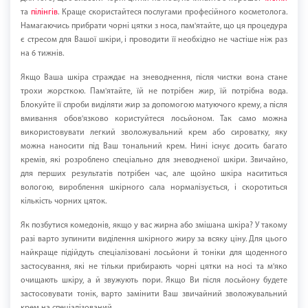
та
пілінгів
. Краще скористайтеся послугами професійного косметолога.
Намагаючись прибрати чорні цятки з носа, пам'ятайте, що ця процедура
є стресом для Вашої шкіри, і проводити її необхідно не частіше ніж раз
на 6 тижнів.
Якщо Ваша шкіра страждає на зневоднення, після чистки вона стане
трохи жорсткою. Пам'ятайте, їй не потрібен жир, їй потрібна вода.
Блокуйте її спроби виділяти жир за допомогою матуючого крему, а після
вмивання обов'язково користуйтеся лосьйоном. Так само можна
використовувати легкий зволожувальний крем або сироватку, яку
можна наносити під Ваш тональний крем. Нині існує досить багато
кремів, які розроблено спеціально для зневодненої шкіри. Звичайно,
для перших результатів потрібен час, але щойно шкіра насититься
вологою, вироблення шкірного сала нормалізується, і скоротиться
кількість чорних цяток.
Як позбутися комедонів, якщо у вас жирна або змішана шкіра? У такому
разі варто зупинити виділення шкірного жиру за всяку ціну. Для цього
найкраще підійдуть спеціалізовані лосьйони й тоніки для щоденного
застосування, які не тільки прибирають чорні цятки на носі та м'яко
очищають шкіру, а й звужують пори. Якщо Ви після лосьйону будете
застосовувати тонік, варто замінити Ваш звичайний зволожувальний