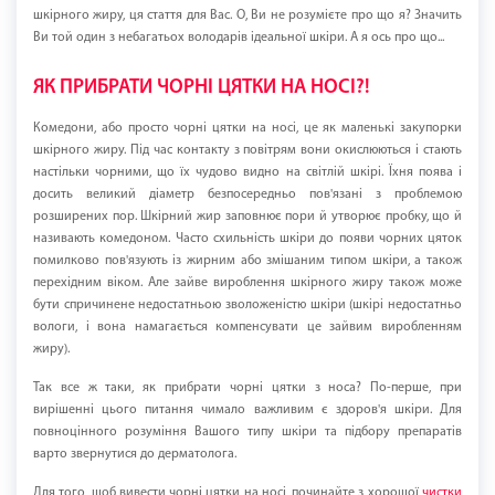
шкірного жиру, ця стаття для Вас. О, Ви не розумієте про що я? Значить
Ви той один з небагатьох володарів ідеальної шкіри. А я ось про що...
ЯК ПРИБРАТИ ЧОРНІ ЦЯТКИ НА НОСІ?!
Комедони, або просто чорні цятки на носі, це як маленькі закупорки
шкірного жиру. Під час контакту з повітрям вони окислюються і стають
настільки чорними, що їх чудово видно на світлій шкірі. Їхня поява і
досить великий діаметр безпосередньо пов'язані з проблемою
розширених пор. Шкірний жир заповнює пори й утворює пробку, що й
називають комедоном. Часто схильність шкіри до появи чорних цяток
помилково пов'язують із жирним або змішаним типом шкіри, а також
перехідним віком. Але зайве вироблення шкірного жиру також може
бути спричинене недостатньою зволоженістю шкіри (шкірі недостатньо
вологи, і вона намагається компенсувати це зайвим виробленням
жиру).
Так все ж таки, як прибрати чорні цятки з носа? По-перше, при
вирішенні цього питання чимало важливим є здоров'я шкіри. Для
повноцінного розуміння Вашого типу шкіри та підбору препаратів
варто звернутися до дерматолога.
Для того, щоб вивести чорні цятки на носі, починайте з хорошої
чистки