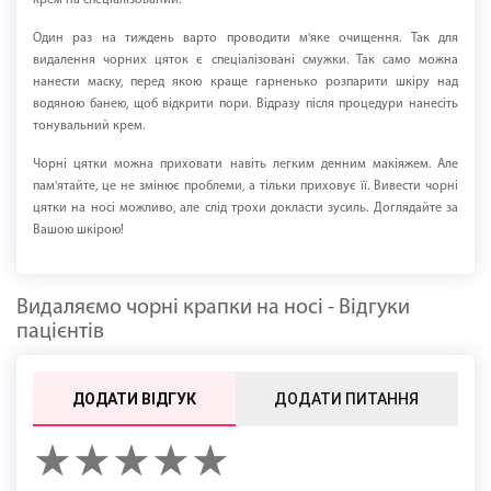
крем на спеціалізований.
Один раз на тиждень варто проводити м'яке очищення. Так для
видалення чорних цяток є спеціалізовані смужки. Так само можна
нанести маску, перед якою краще гарненько розпарити шкіру над
водяною банею, щоб відкрити пори. Відразу після процедури нанесіть
тонувальний крем.
Чорні цятки можна приховати навіть легким денним макіяжем. Але
пам'ятайте, це не змінює проблеми, а тільки приховує її. Вивести чорні
цятки на носі можливо, але слід трохи докласти зусиль. Доглядайте за
Вашою шкірою!
Видаляємо чорні крапки на носі - Відгуки
пацієнтів
ДОДАТИ ВІДГУК
ДОДАТИ ПИТАННЯ