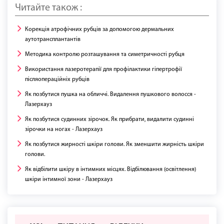
Читайте також :
Корекція атрофічних рубців за допомогою дермальних
аутотрансплантантів
Методика контролю розташування та симетричності рубця
Використання лазеротерапії для профілактики гіпертрофії
післяопераційніх рубців
Як позбутися пушка на обличчі. Видалення пушкового волосся -
Лазерхауз
Як позбутися судинних зірочок. Як прибрати, видалити судинні
зірочки на ногах - Лазерхауз
Як позбутися жирності шкіри голови. Як зменшити жирність шкіри
голови.
Як відбілити шкіру в інтимних місцях. Відбілювання (освітлення)
шкіри інтимної зони - Лазерхауз