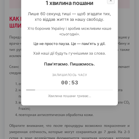
×
1 хвилина пошани
Лише 60 секунд тиші — щоб згадати тих,
КАК ПРОХОДИТ ПРОЦЕДУРА ЛАЗЕРНОЙ
хто віддав життя за нашу свободу.
ШЛИФОВКИ?
Хто боронив Україну і зробив можливим наше
«сьогодні».
Перед началом лечения пациент обязательно проходит консультацию у
Це не просто пауза. Це — пам'ять у дії.
врача-комбустиолога Центра. Специалист оценивает размер, глубину и
тип рубцовой ткани, состояние прилегающих мягких тканей, а также
Хай наші дії будуть гучнішими за слова.
исключает возможные противопоказания к процедуре.
Пам'ятаємо. Пишаємось.
Сеанс проводится строго по медицинскому протоколу и включает
следующие этапы:
ЗАЛИШИЛОСЬ ЧАСУ
00:52
обработка зоны рубца антисептическим раствором;
нанесение местного анестезирующего средства для комфорта
Хвилина пошани триває...
пациента;
выполнение лазерной шлифовки рубцовой ткани на аппарате CO₂
Fraxini;
повторная антисептическая обработка кожи.
Обратите внимание, что после процедуры возможно покраснение и
умеренная отёчность, которые могут сохраняться до 7 дней. На 2–3
сутки в зоне воздействия формируется защитная корочка, которая