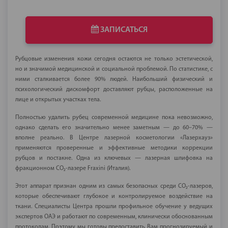
ЗАПИСАТЬСЯ
Рубцовые изменения кожи сегодня остаются не только эстетической,
но и значимой медицинской и социальной проблемой. По статистике, с
ними сталкивается более 90% людей. Наибольший физический и
психологический дискомфорт доставляют рубцы, расположенные на
лице и открытых участках тела.
Полностью удалить рубец современной медицине пока невозможно,
однако сделать его значительно менее заметным — до 60–70% —
вполне реально. В Центре лазерной косметологии «Лазерхауз»
применяются проверенные и эффективные методики коррекции
рубцов и постакне. Одна из ключевых — лазерная шлифовка на
фракционном CO₂-лазере Fraxini (Италия).
Этот аппарат признан одним из самых безопасных среди CO₂-лазеров,
которые обеспечивают глубокое и контролируемое воздействие на
ткани. Специалисты Центра прошли профильное обучение у ведущих
экспертов ОАЭ и работают по современным, клинически обоснованным
протоколам. Поэтому мы готовы предоставить Вам прогнозируемый и