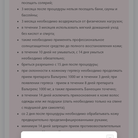
посещать солярий;
3 месяца после процедуры нельзя посещать бани, сауны и
бассейны;
3 месяца необходимо воздержаться от физических нагрузок;
в течении 3 месяцев использовать мягкий домашний уход
без кислот и спирта;
также необходимо применять профессиональное
солнцезащитное средство до полного восстановления кожи;
в течении 10 дней не умываться, с 14 дня умыться
необходимо обязательно;
бриться разрешено с 15 дня после процедуры;
при склонности к кожному герпесу необходимо продолжать
прием препарата Вальтрекс 1000 мг в течении 3 дней; при
появлении герпеса - прием в течении 8 дней препарата
Вальтрекс 1000 мг, а также применять Банеоцин точечно;
в течении 14 дней исключить прикосновение к коже волос
одежды или же подушки (спать необходимо только на спине
с подушкой для самолета);
со 2 дня после процедуры необходимо обрабатывать кожу
предварительно продезинфицированными руками;
минимум 14 дней запрещен прием противовоспалительных
препаратов (Нимесил, Кетанов и т.д).