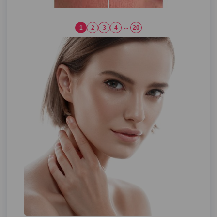
1
2
3
4
...
20