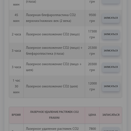
(глаза)
грн
мин
45
Лазерная блефаропластика СО2
9500
ЗАПИСАТЬСЯ
мин
верхних/нижних век (2 века)
грн
17300
2 часа
Лазерное омоложение СО2 (лицо)
ЗАПИСАТЬСЯ
грн
Лазерное омоложение СО2 (лицо) +
25300
3 часа
ЗАПИСАТЬСЯ
блефаропластика (глаза)
грн
Лазерное омоложение СО2 (лицо +
20300
3 часа
ЗАПИСАТЬСЯ
шея)
грн
1 час
12000
30
Лазерное омоложение СО2 (шея)
ЗАПИСАТЬСЯ
грн
мин
ЛАЗЕРНОЕ УДАЛЕНИЕ РАСТЯЖЕК СО2
ВРЕМЯ
ЦЕНА
ЗАПИСАТЬСЯ
FRAXINI
Лазерное удаление растяжек СО2
7800