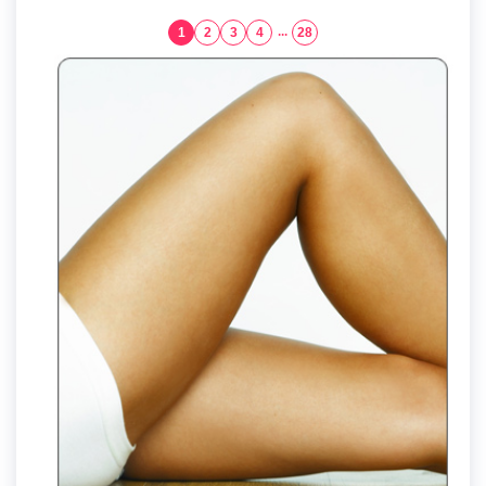
1
2
3
4
...
28