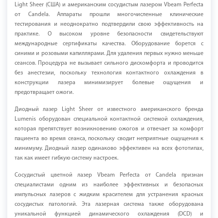
Light Sheer (США) и американским сосудистым лазером Vbeam Perfecta
от Candela. Аппараты прошли многочисленные клинические
тестирования и неоднократно подтвердили свою эффективность на
практике. О высоком уровне безопасности свидетельствуют
международные сертификаты качества. Оборудование борется с
синими и розовыми капиллярами. Для удаления первых нужно меньше
сеансов. Процедура не вызывает сильного дискомфорта и проводится
без анестезии, поскольку технология контактного охлаждения в
конструкции лазера минимизирует болевые ощущения и
предотвращает ожоги.
Диодный лазер Light Sheer от известного американского бренда
Lumenis оборудован специальной контактной системой охлаждения,
которая препятствует возникновению ожогов и отвечает за комфорт
пациента во время сеанса, поскольку сводит неприятные ощущения к
минимуму. Диодный лазер одинаково эффективен на всех фототипах,
так как имеет гибкую систему настроек.
Сосудистый цветной лазер Vbeam Perfecta от Candela признан
специалистами одним из наиболее эффективных и безопасных
импульсных лазеров с жидким красителем для устранения красных
сосудистых патологий. Эта лазерная система также оборудована
уникальной функцией динамического охлаждения (DCD) и