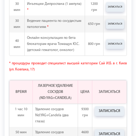
30
Инъекции Дипроспана (1 ампула)
1200
ЗАПИСАТЬСЯ
мин
*
грн
30
Ведение пациента по сосудистым
650 грн
ЗАПИСАТЬСЯ
мин
патологиям
*
Онлайн-консультация по бета
40
блокаторам врача Томащук Ю.С.
800 грн
ЗАПИСАТЬСЯ
мин
(детский гематолог, онколог)
* процедуры проводит специалист высшей категории Сай И.Б. в г. Киев
(ул. Ковпака, 17)
ЛАЗЕРНОЕ УДАЛЕНИЕ
ВРЕМЯ
СОСУДОВ
ЦЕНА
ЗАПИСАТЬСЯ
(ND:YAG+CANDELA)
1 час 10
Удаление сосудов
9300
ЗАПИСАТЬСЯ
мин
Nd:YAG+Candela (два
грн
глаза)
50 мин
Удаление сосудов
4600
ЗАПИСАТЬСЯ