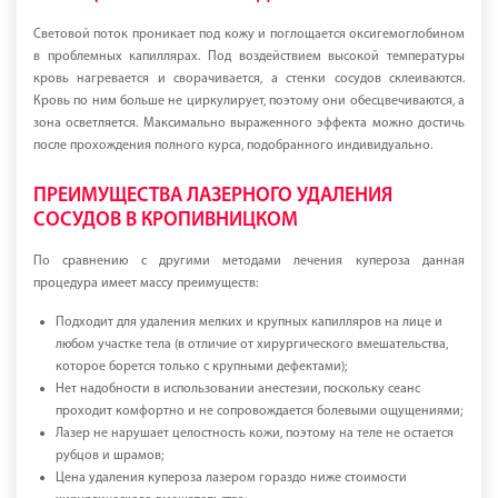
Световой поток проникает под кожу и поглощается оксигемоглобином
в проблемных капиллярах. Под воздействием высокой температуры
кровь нагревается и сворачивается, а стенки сосудов склеиваются.
Кровь по ним больше не циркулирует, поэтому они обесцвечиваются, а
зона осветляется. Максимально выраженного эффекта можно достичь
после прохождения полного курса, подобранного индивидуально.
ПРЕИМУЩЕСТВА ЛАЗЕРНОГО УДАЛЕНИЯ
СОСУДОВ В КРОПИВНИЦКОМ
По сравнению с другими методами лечения купероза данная
процедура имеет массу преимуществ:
Подходит для удаления мелких и крупных капилляров на лице и
любом участке тела (в отличие от хирургического вмешательства,
которое борется только с крупными дефектами);
Нет надобности в использовании анестезии, поскольку сеанс
проходит комфортно и не сопровождается болевыми ощущениями;
Лазер не нарушает целостность кожи, поэтому на теле не остается
рубцов и шрамов;
Цена удаления купероза лазером гораздо ниже стоимости