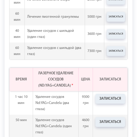
мин
60
Лечение пиогенной гранулемы
5000 грн
ЗАПИСАТЬСЯ
мин
40
Удаление сосудов с шильдой
3600 грн
ЗАПИСАТЬСЯ
мин
(один глаз)
60
Удаление сосудов с шильдой (два
7300 грн
ЗАПИСАТЬСЯ
мин
глаз)
ЛАЗЕРНОЕ УДАЛЕНИЕ
ВРЕМЯ
СОСУДОВ
ЦЕНА
ЗАПИСАТЬСЯ
(ND:YAG+CANDELA)
*
1 час 10
Удаление сосудов
9300
ЗАПИСАТЬСЯ
мин
Nd:YAG+Candela (два
грн
глаза)
50 мин
Удаление сосудов
4600
ЗАПИСАТЬСЯ
Nd:YAG+Candela (один
грн
глаз)