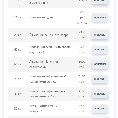
20 хв
550 грн
ЗАПИСАТИСЯ
зірочка 1 шт)
220
15 хв
Видалення судин
грн/
ЗАПИСАТИСЯ
імпульс
2900
20 хв
Лікування венозного озера
ЗАПИСАТИСЯ
грн
Видалення судин із шильдою
3600
40 хв
ЗАПИСАТИСЯ
(одне око)
грн
Лікування піогенної
5000
60 хв
ЗАПИСАТИСЯ
гранульоми
грн
Видалення інфальтильної
3100
20 хв
ЗАПИСАТИСЯ
гемангіоми до 1 см
грн
Видалення інфальтильної
4100
30 хв
ЗАПИСАТИСЯ
гемангіоми до 2 см
грн
Ін'єкції Дипроспану (1
1200
30 хв
ЗАПИСАТИСЯ
ампула)
*
грн