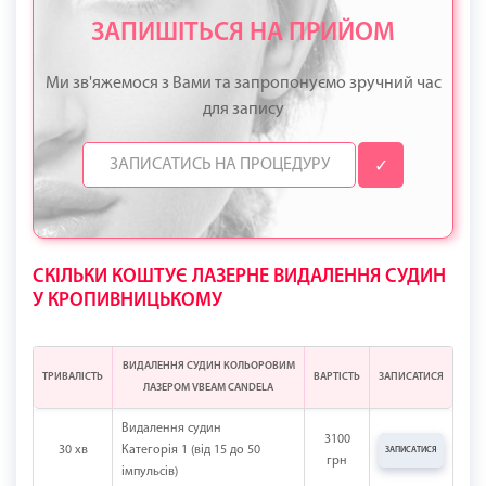
ЗАПИШІТЬСЯ НА ПРИЙОМ
Ми зв'яжемося з Вами та запропонуємо зручний час
для запису
✓
СКІЛЬКИ КОШТУЄ ЛАЗЕРНЕ ВИДАЛЕННЯ СУДИН
У КРОПИВНИЦЬКОМУ
ВИДАЛЕННЯ СУДИН КОЛЬОРОВИМ
ТРИВАЛІСТЬ
ВАРТІСТЬ
ЗАПИСАТИСЯ
ЛАЗЕРОМ VBEAM CANDELA
Видалення судин
3100
30 хв
Категорія 1 (від 15 до 50
ЗАПИСАТИСЯ
грн
імпульсів)