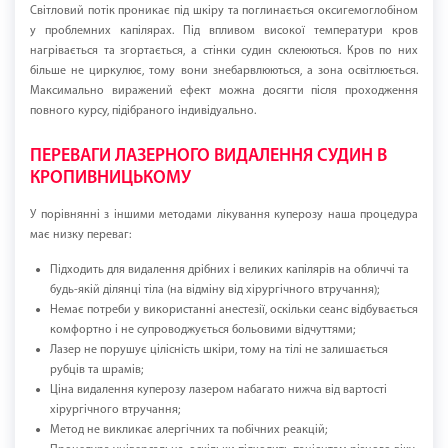
Світловий потік проникає під шкіру та поглинається оксигемоглобіном
у проблемних капілярах. Під впливом високої температури кров
нагрівається та згортається, а стінки судин склеюються. Кров по них
більше не циркулює, тому вони знебарвлюються, а зона освітлюється.
Максимально виражений ефект можна досягти після проходження
повного курсу, підібраного індивідуально.
ПЕРЕВАГИ ЛАЗЕРНОГО ВИДАЛЕННЯ СУДИН В
КРОПИВНИЦЬКОМУ
У порівнянні з іншими методами лікування куперозу наша процедура
має низку переваг:
Підходить для видалення дрібних і великих капілярів на обличчі та
будь-якій ділянці тіла (на відміну від хірургічного втручання);
Немає потреби у використанні анестезії, оскільки сеанс відбувається
комфортно і не супроводжується больовими відчуттями;
Лазер не порушує цілісність шкіри, тому на тілі не залишається
рубців та шрамів;
Ціна видалення куперозу лазером набагато нижча від вартості
хірургічного втручання;
Метод не викликає алергічних та побічних реакцій;