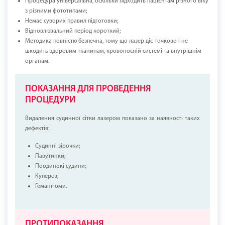
Процедура універсальна, оскільки підходить пацієнтам різного віку
з різними фототипами;
Немає суворих правил підготовки;
Відновлювальний період короткий;
Методика повністю безпечна, тому що лазер діє точково і не
шкодить здоровим тканинам, кровоносній системі та внутрішнім
органам.
ПОКАЗАННЯ ДЛЯ ПРОВЕДЕННЯ
ПРОЦЕДУРИ
Видалення судинної сітки лазером показано за наявності таких
дефектів:
Судинні зірочки;
Павутинки;
Поодинокі судини;
Купероз;
Гемангіоми.
ПРОТИПОКАЗАННЯ