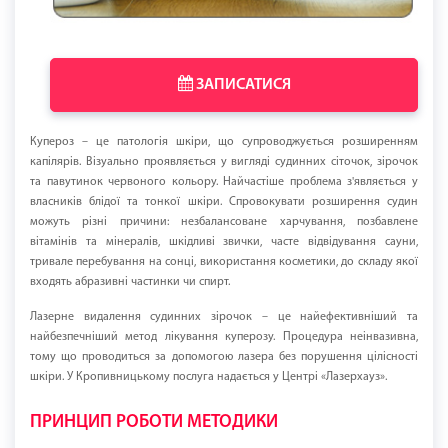
ЗАПИСАТИСЯ
Купероз – це патологія шкіри, що супроводжується розширенням
капілярів. Візуально проявляється у вигляді судинних сіточок, зірочок
та павутинок червоного кольору. Найчастіше проблема з'являється у
власників блідої та тонкої шкіри. Спровокувати розширення судин
можуть різні причини: незбалансоване харчування, позбавлене
вітамінів та мінералів, шкідливі звички, часте відвідування сауни,
тривале перебування на сонці, використання косметики, до складу якої
входять абразивні частинки чи спирт.
Лазерне видалення судинних зірочок – це найефективніший та
найбезпечніший метод лікування куперозу. Процедура неінвазивна,
тому що проводиться за допомогою лазера без порушення цілісності
шкіри. У Кропивницькому послуга надається у Центрі «Лазерхауз».
ПРИНЦИП РОБОТИ МЕТОДИКИ