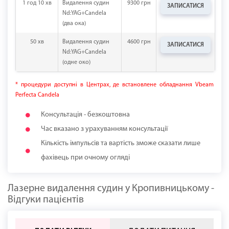
1 год 10 хв
Видалення судин
9300 грн
ЗАПИСАТИСЯ
Nd:YAG+Candela
(два ока)
50 хв
Видалення судин
4600 грн
ЗАПИСАТИСЯ
Nd:YAG+Candela
(одне око)
* процедури доступні в Центрах, де встановлене обладнання Vbeam
Perfecta Candela
Консультація - безкоштовна
Час вказано з урахуванням консультації
Кількість імпульсів та вартість зможе сказати лише
фахівець при очному огляді
Лазерне видалення судин у Кропивницькому -
Відгуки пацієнтів