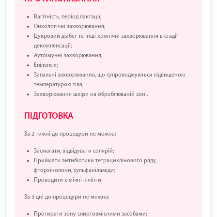
Вагітність, період лактації;
Онкологічні захворювання;
Цукровий діабет та інші хронічні захворювання в стадії
декомпенсації;
Аутоімунні захворювання;
Епілепсія;
Запальні захворювання, що супроводжуються підвищеною
температурою тіла;
Захворювання шкіри на оброблюваній зоні.
ПІДГОТОВКА
За 2 тижні до процедури не можна:
Засмагати, відвідувати солярій;
Приймати антибіотики тетрациклінового ряду,
фторхінолони, сульфаніламіди;
Проводити хімічні пілінги.
За 3 дні до процедури не можна:
Протирати зону спиртовмісними засобами;