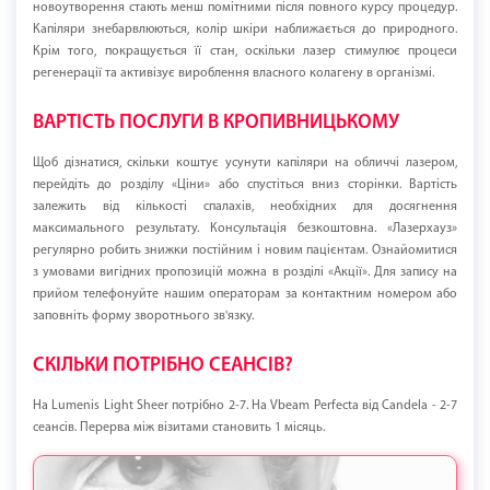
новоутворення стають менш помітними після повного курсу процедур.
Капіляри знебарвлюються, колір шкіри наближається до природного.
Крім того, покращується її стан, оскільки лазер стимулює процеси
регенерації та активізує вироблення власного колагену в організмі.
ВАРТІСТЬ ПОСЛУГИ В КРОПИВНИЦЬКОМУ
Щоб дізнатися, скільки коштує усунути капіляри на обличчі лазером,
перейдіть до розділу «Ціни» або спустіться вниз сторінки. Вартість
залежить від кількості спалахів, необхідних для досягнення
максимального результату. Консультація безкоштовна. «Лазерхауз»
регулярно робить знижки постійним і новим пацієнтам. Ознайомитися
з умовами вигідних пропозицій можна в розділі «Акції». Для запису на
прийом телефонуйте нашим операторам за контактним номером або
заповніть форму зворотнього зв'язку.
СКІЛЬКИ ПОТРІБНО СЕАНСІВ?
На Lumenis Light Sheer потрібно 2-7. На Vbeam Perfecta від Candela - 2-7
сеансів. Перерва між візитами становить 1 місяць.