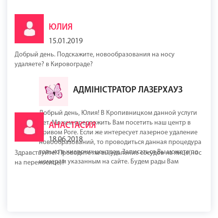
ЮЛИЯ
15.01.2019
Добрый день. Подскажите, новообразования на носу
удаляете? в Кировограде?
АДМІНІСТРАТОР ЛАЗЕРХАУЗ
Добрый день, Юлия! В Кропивницком данной услуги
нет. Можем предложить Вам посетить наш центр в
АНАСТАСИЯ
Кривом Роге. Если же интересует лазерное удаление
18.06.2018
новообразований, то проводиться данная процедура
только в киевских центрах. Записаться Вы можете по
Здравствуйте! Проводите ли вы удаление сосудов на лице(нос
номерам указанным на сайте. Будем рады Вам
на переносице)?
помочь!
АДМІНІСТРАТОР ЛАЗЕРХАУЗ
Добрый день, Анастасия! Да в нашем центре проводят