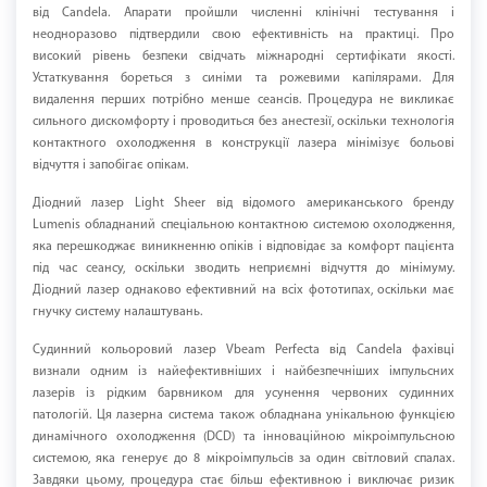
від Candela. Апарати пройшли численні клінічні тестування і
неодноразово підтвердили свою ефективність на практиці. Про
високий рівень безпеки свідчать міжнародні сертифікати якості.
Устаткування бореться з синіми та рожевими капілярами. Для
видалення перших потрібно менше сеансів. Процедура не викликає
сильного дискомфорту і проводиться без анестезії, оскільки технологія
контактного охолодження в конструкції лазера мінімізує больові
відчуття і запобігає опікам.
Діодний лазер Light Sheer від відомого американського бренду
Lumenis обладнаний спеціальною контактною системою охолодження,
яка перешкоджає виникненню опіків і відповідає за комфорт пацієнта
під час сеансу, оскільки зводить неприємні відчуття до мінімуму.
Діодний лазер однаково ефективний на всіх фототипах, оскільки має
гнучку систему налаштувань.
Судинний кольоровий лазер Vbeam Perfecta від Candela фахівці
визнали одним із найефективніших і найбезпечніших імпульсних
лазерів із рідким барвником для усунення червоних судинних
патологій. Ця лазерна система також обладнана унікальною функцією
динамічного охолодження (DCD) та інноваційною мікроімпульсною
системою, яка генерує до 8 мікроімпульсів за один світловий спалах.
Завдяки цьому, процедура стає більш ефективною і виключає ризик