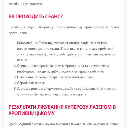
термічних ушкоджень.
ЯК ПРОХОДИТЬ СЕАНС?
Видалення судин лазером у Кропивницькому проводиться за таким
протоколом:
Консультація. Спочатку спеціаліст опитує пацієнта з метою
виключення протипоказань. Після цього він оглядає проблемні
зони та визначає фототип, щоб підібрати оптимальні параметри
лазера.
Очищення поверхні від пилу, шкірного сала та косметики за
необхідності, якщо потрібно усунути купероз на обличчі.
Нанесення гелю, що покращує ковзання маніпули.
Обробка лазером.
Застосування регенеруючого засобу та сонцезахисного крему з
фізичними фільтрами, якщо область відкрита.
РЕЗУЛЬТАТИ ЛІКУВАННЯ КУПЕРОЗУ ЛАЗЕРОМ В
КРОПИВНИЦЬКОМУ
Дрібні судинні зірочки можна видалити всього за кілька сеансів. Великі