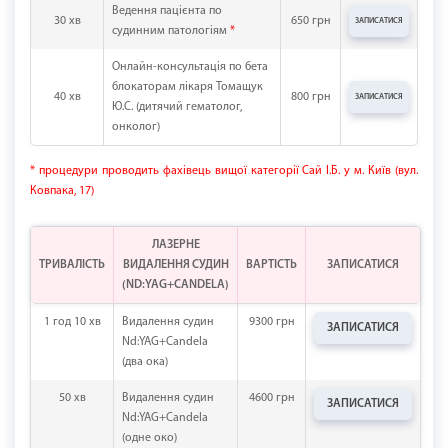
Ведення пацієнта по
30 хв
650 грн
ЗАПИСАТИСЯ
судинним патологіям
*
Онлайн-консультація по бета
блокаторам лікаря Томащук
40 хв
800 грн
ЗАПИСАТИСЯ
Ю.С. (дитячий гематолог,
онколог)
* процедури проводить фахівець вищої категорії Сай І.Б. у м. Київ (вул.
Ковпака, 17)
ЛАЗЕРНЕ
ТРИВАЛІСТЬ
ВИДАЛЕННЯ СУДИН
ВАРТІСТЬ
ЗАПИСАТИСЯ
(ND:YAG+CANDELA)
1 год 10 хв
Видалення судин
9300 грн
ЗАПИСАТИСЯ
Nd:YAG+Candela
(два ока)
50 хв
Видалення судин
4600 грн
ЗАПИСАТИСЯ
Nd:YAG+Candela
(одне око)