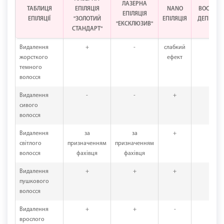
ЛАЗЕРНА
ТАБЛИЦЯ
ЕПІЛЯЦІЯ
NANO
ВОСКОВ
ЕПІЛЯЦІЯ
ЕПІЛЯЦІЇ
"ЗОЛОТИЙ
ЕПІЛЯЦІЯ
ДЕПІЛЯЦІ
"ЕКСКЛЮЗИВ"
СТАНДАРТ"
Видалення
+
-
слабкий
+
жорсткого
ефект
темного
волосся
Видалення
-
-
+
+
сивого
волосся
Видалення
за
за
+
+
світлого
призначенням
призначенням
волосся
фахівця
фахівця
Видалення
+
+
+
+
пушкового
волосся
Видалення
+
+
-
-
врослого