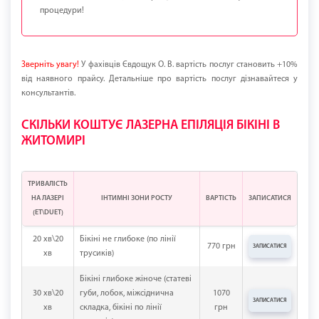
процедури!
Зверніть увагу!
У фахівців Євдощук О. В. вартість послуг становить +10%
від наявного прайсу. Детальніше про вартість послуг дізнавайтеся у
консультантів.
СКІЛЬКИ КОШТУЄ ЛАЗЕРНА ЕПІЛЯЦІЯ БІКІНІ В
ЖИТОМИРІ
ТРИВАЛІСТЬ
НА ЛАЗЕРІ
ІНТИМНІ ЗОНИ РОСТУ
ВАРТІСТЬ
ЗАПИСАТИСЯ
(ЕТ\DUET)
20 хв\20
Бікіні не глибоке (по лінії
770 грн
ЗАПИСАТИСЯ
хв
трусиків)
Бікіні глибоке жіноче (статеві
30 хв\20
губи, лобок, міжсіднична
1070
ЗАПИСАТИСЯ
хв
складка, бікіні по лінії
грн