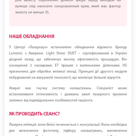
Для захисту оброблених ділянок шкіри перед виходом на
вулицю слід наносити сонцезахисний крем, який має фактор
захисту не менше 35.
НАШЕ ОБЛАДНАННЯ
У Центрі «Лазерхауз» встановлене обладнання відомого бренду
Lumenis з Америки. Light Sheer DUET – сертифікований в Україні
діодний лазер, що забезпечує високу ефективність процедури. Він
оснащений 2 насадками. ET працює з маленькими ділянками. HS
призначена для обробки великої площі. Принцип дії другого модуля
побудований на вакуумній технології, що мінімізує больові відчуття.
Апарат має гнучку систему налаштувань. Спеціаліст може
встановлювати інтенсивність і довжину хвилі лазерного променя
залежно від індивідуальних особливостей пацієнта.
ЯК ПРОХОДИТЬ СЕАНС?
Лазерна епіляція зони бікіні починається з консультації. Вона необхідна
для визначення фототипу, підбору налаштувань, виключення