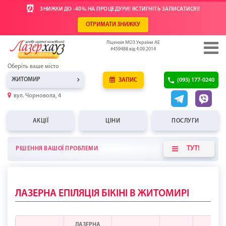
⏰
ЗНИЖКИ ДО -40% НА ПРОЦЕДУРИ! ВСТИГНІТЬ ЗАПИСАТИСЯ!!
ОТРИМАТИ ЗНИЖКУ
Ліцензія МОЗ України АЕ
#459488 від 4.09.2014
Оберіть ваше місто
ЖИТОМИР
ЗАПИС
(093) 177-0240
вул. Чорновола, 4
АКЦІЇ
ЦІНИ
ПОСЛУГИ
ТУТ!
РІШЕННЯ ВАШОЇ ПРОБЛЕМИ
ЛАЗЕРНА ЕПІЛЯЦІЯ БІКІНІ В ЖИТОМИРІ
ЛАЗЕРНА