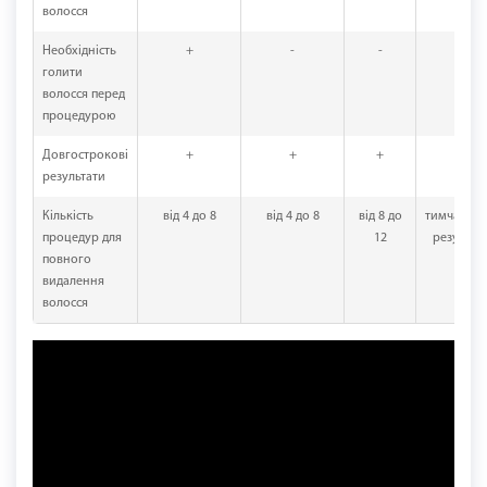
волосся
Необхідність
+
-
-
-
голити
волосся перед
процедурою
Довгострокові
+
+
+
-
результати
Кількість
від 4 до 8
від 4 до 8
від 8 до
тимчасов
процедур для
12
результа
повного
видалення
волосся