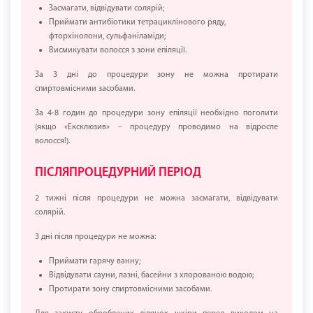
Засмагати, відвідувати солярій;
Приймати антибіотики тетрациклінового ряду,
фторхінолони, сульфаніламіди;
Висмикувати волосся з зони епіляції.
За 3 дні до процедури зону не можна протирати
спиртовмісними засобами.
За 4-8 годин до процедури зону епіляції необхідно поголити
(якщо «Ексклюзив» – процедуру проводимо на відросле
волосся!).
ПІСЛЯПРОЦЕДУРНИЙ ПЕРІОД
2 тижні після процедури не можна засмагати, відвідувати
солярій.
3 дні після процедури не можна:
Приймати гарячу ванну;
Відвідувати сауни, лазні, басейни з хлорованою водою;
Протирати зону спиртовмісними засобами.