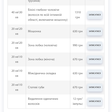
трусиків)
Бікіні глибоке чоловіче
40 хв\30
1310
(волосся по всій інтимній
ЗАПИСАТИСЯ
хв
грн
області, включаючи мошонку)
20 хв\20
Мошонка
630 грн
ЗАПИСАТИСЯ
хв
20 хв\20
Зона лобка (чоловіча)
990 грн
ЗАПИСАТИСЯ
хв
20 хв\10
Зона лобка (жіноча)
670 грн
ЗАПИСАТИСЯ
хв
20 хв\10
Міжсіднична складка
630 грн
ЗАПИСАТИСЯ
хв
20 хв\10
Статеві губи
670 грн
ЗАПИСАТИСЯ
хв
Видалення одиничних
12 грн/
ЗАПИСАТИСЯ
волосків
імпульс