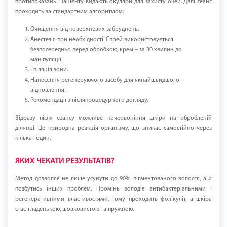
протипоказань. Пацієнту видають окуляри для захисту очей. Далі сеанс
проходить за стандартним алгоритмом:
Очищення від поверхневих забруднень.
Анестезія при необхідності. Спрей використовується
безпосередньо перед обробкою, крем – за 30 хвилин до
маніпуляції.
Епіляція зони.
Нанесення регенеруючого засобу для якнайшвидшого
відновлення.
Рекомендації з післяпроцедурного догляду.
Відразу після сеансу можливе почервоніння шкіри на обробленій
ділянці. Це природна реакція організму, що зникає самостійно через
кілька годин.
ЯКИХ ЧЕКАТИ РЕЗУЛЬТАТІВ?
Метод дозволяє не лише усунути до 90% пігментованого волосся, а й
позбутись інших проблем. Промінь володіє антибактеріальними і
регенеративними властивостями, тому проходить фолікуліт, а шкіра
стає гладенькою, шовковистою та пружною.