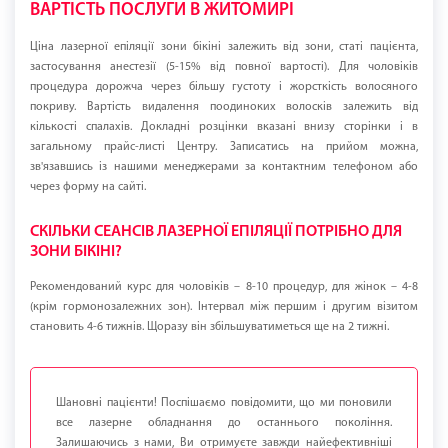
ВАРТІСТЬ ПОСЛУГИ В ЖИТОМИРІ
Ціна лазерної епіляції зони бікіні залежить від зони, статі пацієнта,
застосування анестезії (5-15% від повної вартості). Для чоловіків
процедура дорожча через більшу густоту і жорсткість волосяного
покриву. Вартість видалення поодиноких волосків залежить від
кількості спалахів. Докладні розцінки вказані внизу сторінки і в
загальному прайс-листі Центру. Записатись на прийом можна,
зв'язавшись із нашими менеджерами за контактним телефоном або
через форму на сайті.
СКІЛЬКИ СЕАНСІВ ЛАЗЕРНОЇ ЕПІЛЯЦІЇ ПОТРІБНО ДЛЯ
ЗОНИ БІКІНІ?
Рекомендований курс для чоловіків – 8-10 процедур, для жінок – 4-8
(крім гормонозалежних зон). Інтервал між першим і другим візитом
становить 4-6 тижнів. Щоразу він збільшуватиметься ще на 2 тижні.
Шановні пацієнти! Поспішаємо повідомити, що ми поновили
все лазерне обладнання до останнього покоління.
Залишаючись з нами, Ви отримуєте завжди найефективніші