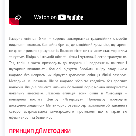
Лазерна епіляція бікіні – хороша альтернатива традиційних способів
видалення волосся. Звичайна бритва, депіляційний крем, віск, шугаринг
не дають тривалих результатів. Волосся після них з часом стає жорстким
та густим. Шкіра в інтимній області ніжна і чутлива. Її легко травмувати.
Так, гоління часто призводить до подряпин і подразнень, ваксинг і
шугаринг викликають больові відчуття. Зробити шкіру гладенькою
надовго без неприємних відчуттів допоможе епіляція бікіні лазером.
Методика неінвазивна. Шкіра надовго зберігає гладкість, без врослих
волосків. Якщо в пацієнта низький больовий поріг, можна використати
локальну анестезію. Лазерна епіляція зони бікіні в Житомирі –
поширена послуга Центру «Лазерхауз». Процедуру проводять
досвідчені спеціалісти. Ми використовуємо сертифіковане обладнання і
суворо дотримуємось міжнародного протоколу, що є гарантією
ефективності та безпечності.
ПРИНЦИП ДІЇ МЕТОДИКИ