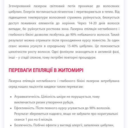
Згенерований лазером світловий потік проникає до волосяних
цибулин. Енергія поглинається пігментом і перетворюється в тепло. Від
підвищення температури волосяний стрижень руйнується, блокується
доступ поживних елементів до коріння. Через 14-20 днів волосся
випадає, бо руйнується росткова зона. Лазерна епіляція неглибокого і
глибокого бікіні дозволяє позбутись до 90% небажаного волосся. Такий
результат можна отримати після проходження курсу повністю. За один
сеанс можна усунути в середньому 15-40% цибулин. Це пояснюється
циклічністю росту волосся. Одні фолікули знаходяться в активній фазі,
інші – у стадії спокою, тому потрібні повторні процедури.
ПЕРЕВАГИ ЕПІЛЯЦІЇ В ЖИТОМИРІ
Лазерна епіляція неглибокого і глибокого бікіні лазером затребувана
серед наших пацієнтів завдяки таким перевагам:
Атравматичність. Цілісність шкіри не порушується, тому
виключається ризик утворення рубців.
Ефективність. Після повного курсу усувається до 90% волосків.
Результат збережеться надовго, якщо не забувати про коригувальні
сеанси 1 раз на 6 місяців.
Безпечність. Побічні ефекти у вигляді алергії, запалених цибулин,