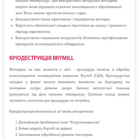
низькій температурі. При використанні авторської методики
пацієнт може відчувати незначне поколювання в оброблюваній
зоні. Воно зникає протягом кількох годин.
Використання тільки ефективних і перевірених методик.
Відсутність обов'язкової складної підготовки до сеансу і тривалого
періоду відновлення.
Використання стерильних інструментів, безпечних сертифікованих
препаратів та інноваційного обладнання.
КРІОДЕСТРУКЦІЯ BRYMILL
Методика не має аналогів у світі - процедура полягає в обробці
новоутворення інноваційним апаратом Brymill (США). Кріохірургічні
насадки у формі конуса впливають виключно на бородавку, не
зачіпаючи сусідні ділянки шкіри. Змінені патологічні тканини
руйнуються під дією низьких температур. Оскільки холод знижує
чутливість, анестезія для процедури не потрібна.
Кріодеструкція виконується за таким алгоритмом:
Дезінфекція проблемної зони "Хлоргексидином".
Вплив апарату Brymill на дефект.
Заклеювання обробленої ділянки пластирем.