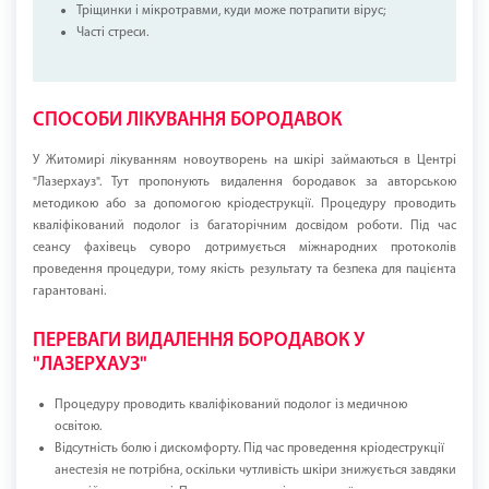
Тріщинки і мікротравми, куди може потрапити вірус;
Часті стреси.
СПОСОБИ ЛІКУВАННЯ БОРОДАВОК
У Житомирі лікуванням новоутворень на шкірі займаються в Центрі
"Лазерхауз". Тут пропонують видалення бородавок за авторською
методикою або за допомогою кріодеструкції. Процедуру проводить
кваліфікований подолог із багаторічним досвідом роботи. Під час
сеансу фахівець суворо дотримується міжнародних протоколів
проведення процедури, тому якість результату та безпека для пацієнта
гарантовані.
ПЕРЕВАГИ ВИДАЛЕННЯ БОРОДАВОК У
"ЛАЗЕРХАУЗ"
Процедуру проводить кваліфікований подолог із медичною
освітою.
Відсутність болю і дискомфорту. Під час проведення кріодеструкції
анестезія не потрібна, оскільки чутливість шкіри знижується завдяки