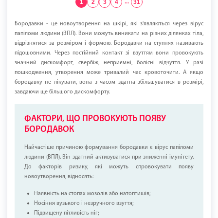
1
2
3
4
...
31
Бородавки - це новоутворення на шкірі, які з'являються через вірус
папіломи людини (ВПЛ). Вони можуть виникати на різних ділянках тіла,
відрізнятися за розміром і формою. Бородавки на ступнях називають
підошовними. Через постійний контакт зі взуттям вони провокують
значний дискомфорт, свербіж, неприємні, болісні відчуття. У разі
пошкодження, утворення може тривалий час кровоточити. А якщо
бородавку не лікувати, вона з часом здатна збільшуватися в розмірі,
завдаючи ще більшого дискомфорту.
ФАКТОРИ, ЩО ПРОВОКУЮТЬ ПОЯВУ
БОРОДАВОК
Найчастіше причиною формування бородавки є вірус папіломи
людини (ВПЛ). Він здатний активуватися при зниженні імунітету.
До факторів ризику, які можуть спровокувати появу
новоутворення, відносять:
Наявність на стопах мозолів або натоптишів;
Носіння вузького і незручного взуття;
Підвищену пітливість ніг;