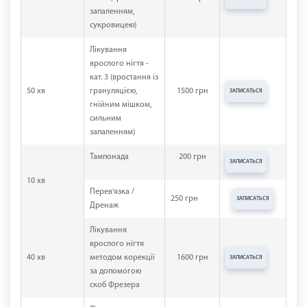
запаленням,
сукровицею)
Лікування
врослого нігтя -
кат. 3 (вростання із
50 хв
грануляцією,
1500 грн
ЗАПИСАТЬСЯ
гнійним мішком,
сильним
запаленням)
Тампонада
200 грн
ЗАПИСАТЬСЯ
10 хв
Перев'язка /
250 грн
ЗАПИСАТЬСЯ
Дренаж
Лікування
врослого нігтя
40 хв
методом корекції
1600 грн
ЗАПИСАТЬСЯ
за допомогою
скоб Фрезера