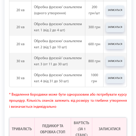
Обробка фрезою/ скальпелем
200
20 хв
ЗАПИСАТЬСЯ
(одного утворення)
грн/шт
Обробка фрезою/ скальпелем
20 хв
300 грн
ЗАПИСАТЬСЯ
кат. 1 (від 2 до 4 шт)
Обробка фрезою/ скальпелем
20 хв
600 грн
ЗАПИСАТЬСЯ
кат. 2 (від 5 до 10 шт)
Обробка фрезой/ скальпелем
30 хв
800 грн
ЗАПИСАТЬСЯ
кат. 3 (от 11 до 30 шт)
Обробка фрезою/ скальпелем
1000
30 хв
ЗАПИСАТЬСЯ
кат. 4 (від 31 до 50 шт)
грн
* Видалення бородавки може бути одноразовим або потребувати курсу
процедур. Кількість сеансів залежить від розміру та глибини утворення
і визначається індивідуально
ВАРТІСТЬ
ПЕДИКЮР ТА
ТРИВАЛІСТЬ
(ЗА 1
ЗАПИСАТИСЯ
ОБРОБКА СТОП
СЕАНС)