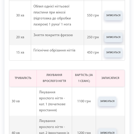
Обпил однієї нігтьової
пластини при мікозі
30 хв
550 грн
ЗАПИСАТЬСЯ
(підготовка до обробки
лазером) 1 рука/ 1 нога
Зняття покриття фрезою
20 хв
250 грн
ЗАПИСАТЬСЯ
Гігієнічне обрізання нігтів
15 хв
450 грн
ЗАПИСАТЬСЯ
ЛІКУВАННЯ
ВАРТІСТЬ (ЗА
ТРИВАЛІСТЬ
ЗАПИСАТИСЯ
ВРОСЛОГО НІГТЯ
1 СЕАНС)
Лікування
врослого нігтя -
30 хв
1100 грн
ЗАПИСАТЬСЯ
кат. 1 (початкове
вростання)
Лікування
врослого нігтя -
40 хв
кат. 2 (вростання із
1200 грн
ЗАПИСАТЬСЯ