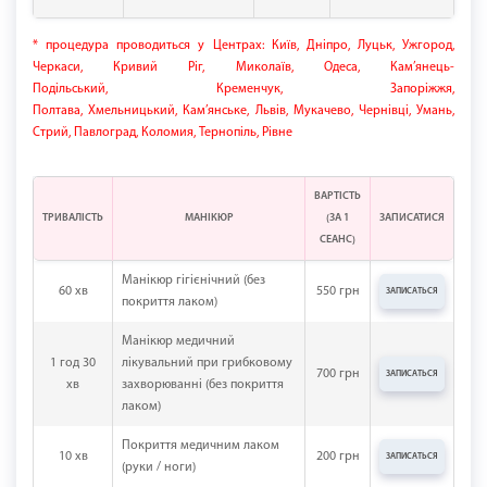
* процедура проводиться у Центрах: Київ, Дніпро, Луцьк, Ужгород,
Черкаси, Кривий Ріг, Миколаїв, Одеса, Кам’янець-
Подільський, Кременчук, Запоріжжя,
Полтава, Хмельницький, Кам’янське, Львів, Мукачево, Чернівці, Умань,
Стрий, Павлоград, Коломия, Тернопіль, Рівне
ВАРТІСТЬ
ТРИВАЛІСТЬ
МАНІКЮР
(ЗА 1
ЗАПИСАТИСЯ
СЕАНС)
Манікюр гігієнічний (без
60 хв
550 грн
ЗАПИСАТЬСЯ
покриття лаком)
Манікюр медичний
1 год 30
лікувальний при грибковому
700 грн
ЗАПИСАТЬСЯ
хв
захворюванні (без покриття
лаком)
Покриття медичним лаком
10 хв
200 грн
ЗАПИСАТЬСЯ
(руки / ноги)