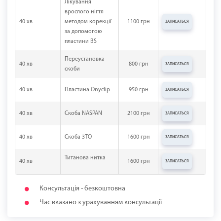
Лікування
врослого нігтя
40 хв
методом корекції
1100 грн
ЗАПИСАТЬСЯ
за допомогою
пластини BS
Переустановка
40 хв
800 грн
ЗАПИСАТЬСЯ
скоби
40 хв
Пластина Onyclip
950 грн
ЗАПИСАТЬСЯ
40 хв
Скоба NASPAN
2100 грн
ЗАПИСАТЬСЯ
40 хв
Скоба 3ТО
1600 грн
ЗАПИСАТЬСЯ
Титанова нитка
40 хв
1600 грн
ЗАПИСАТЬСЯ
Консультація - безкоштовна
Час вказано з урахуванням консультації