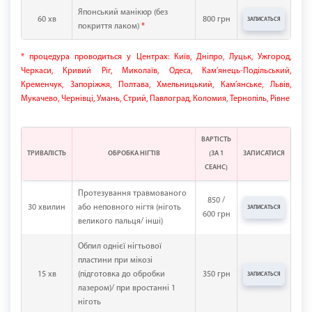
Японський манікюр (без
60 хв
800 грн
ЗАПИСАТЬСЯ
покриття лаком)
*
* процедура проводиться у Центрах: Київ, Дніпро, Луцьк, Ужгород,
Черкаси, Кривий Ріг, Миколаїв, Одеса, Кам’янець-Подільський,
Кременчук, Запоріжжя, Полтава, Хмельницький, Кам’янське, Львів,
Мукачево, Чернівці, Умань, Стрий, Павлоград, Коломия, Тернопіль, Рівне
ВАРТІСТЬ
ТРИВАЛІСТЬ
ОБРОБКА НІГТІВ
(ЗА 1
ЗАПИСАТИСЯ
СЕАНС)
Протезування травмованого
850 /
30 хвилин
або неповного нігтя (ніготь
ЗАПИСАТЬСЯ
600 грн
великого пальця/ інші)
Обпил однієї нігтьової
пластини при мікозі
15 хв
(підготовка до обробки
350 грн
ЗАПИСАТЬСЯ
лазером)/ при вростанні 1
ніготь