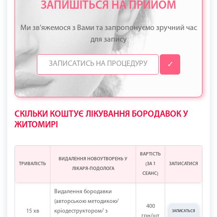
ЗАПИШІТЬСЯ НА ПРИЙОМ
Ми зв'яжемося з Вами та запропонуємо зручний час
для запису
✓
СКІЛЬКИ КОШТУЄ ЛІКУВАННЯ БОРОДАВОК У
ЖИТОМИРІ
ВАРТІСТЬ
ВИДАЛЕННЯ НОВОУТВОРЕНЬ У
ТРИВАЛІСТЬ
(ЗА 1
ЗАПИСАТИСЯ
ЛІКАРЯ-ПОДОЛОГА
СЕАНС)
Видалення бородавки
(авторською методикою/
400
15 хв
кріодеструктором/ з
ЗАПИСАТЬСЯ
грн/шт