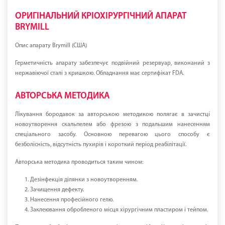
ОРИГІНАЛЬНИЙ КРІОХІРУРГІЧНИЙ АПАРАТ
BRYMILL
Опис апарату Brymill (США)
Герметичність апарату забезпечує подвійний резервуар, виконаний з
нержавіючої сталі з кришкою. Обладнання має сертифікат FDA.
АВТОРСЬКА МЕТОДИКА
Лікування бородавок за авторською методикою полягає в зачистці
новоутворення скальпелем або фрезою з подальшим нанесенням
спеціального засобу. Основною перевагою цього способу є
безболісність, відсутність пухирів і короткий період реабілітації.
Авторська методика проводиться таким чином:
Дезінфекція ділянки з новоутворенням.
Зачищення дефекту.
Нанесення професійного гелю.
Заклеювання обробленого місця хірургічним пластиром і тейпом.