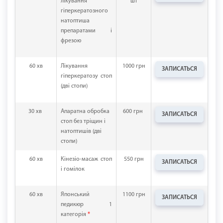
лікування
шт
гіперкератозного
натоптиша
препаратами і
фрезою
60 хв
Лікування
1000 грн
ЗАПИСАТЬСЯ
гіперкератозу стоп
(дві стопи)
30 хв
Апаратна обробка
600 грн
ЗАПИСАТЬСЯ
стоп без тріщин і
натоптишів (дві
стопи)
60 хв
Кінезіо-масаж стоп
550 грн
ЗАПИСАТЬСЯ
і гомілок
60 хв
Японський
1100 грн
ЗАПИСАТЬСЯ
педикюр 1
категорія
*