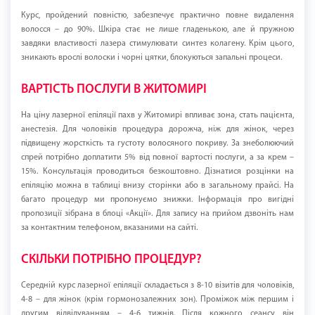
Курс, пройдений повністю, забезпечує практично повне видалення
волосся – до 90%. Шкіра стає не лише гладенькою, але й пружною
завдяки властивості лазера стимулювати синтез колагену. Крім цього,
зникають врослі волоски і чорні цятки, блокуються запальні процеси.
ВАРТІСТЬ ПОСЛУГИ В ЖИТОМИРІ
На ціну лазерної епіляції пахв у Житомирі впливає зона, стать пацієнта,
анестезія. Для чоловіків процедура дорожча, ніж для жінок, через
підвищену жорсткість та густоту волосяного покриву. За знеболюючий
спрей потрібно доплатити 5% від повної вартості послуги, а за крем –
15%. Консультація проводиться безкоштовно. Дізнатися розцінки на
епіляцію можна в таблиці внизу сторінки або в загальному прайсі. На
багато процедур ми пропонуємо знижки. Інформація про вигідні
пропозиції зібрана в блоці «Акції». Для запису на прийом дзвоніть нам
за контактним телефоном, вказаними на сайті.
СКІЛЬКИ ПОТРІБНО ПРОЦЕДУР?
Середній курс лазерної епіляції складається з 8-10 візитів для чоловіків,
4-8 – для жінок (крім гормонозалежних зон). Проміжок між першим і
другим відвідуванням – 4-6 тижнів. Після кожного сеансу він