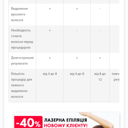
Видалення
+
+
-
-
врослого
волосся
Необхідність
+
-
-
-
голити
волосся перед
процедурою
Довгострокові
+
+
+
-
результати
Кількість
від 4 до 8
від 4 до 8
від 8 до
тимчасов
процедур для
12
результа
повного
видалення
волосся