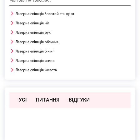
Читайте також :
Лазерна епіляція Золотий стандарт
Лазерна епіляція ніг
Лазерна епіляція рук
Лазерна епіляція обличчя
Лазерна епіляція бікіні
Лазерна епіляція спини
Лазерна епіляція живота
УСІ
ПИТАННЯ
ВIДГУКИ
Поки немає відгуків чи питань