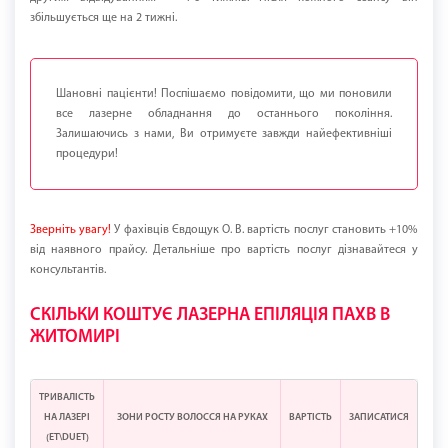
збільшується ще на 2 тижні.
Шановні пацієнти! Поспішаємо повідомити, що ми поновили
все лазерне обладнання до останнього покоління.
Залишаючись з нами, Ви отримуєте завжди найефективніші
процедури!
Зверніть увагу!
У фахівців Євдощук О. В. вартість послуг становить +10%
від наявного прайсу. Детальніше про вартість послуг дізнавайтеся у
консультантів.
СКІЛЬКИ КОШТУЄ ЛАЗЕРНА ЕПІЛЯЦІЯ ПАХВ В
ЖИТОМИРІ
ТРИВАЛІСТЬ
НА ЛАЗЕРІ
ЗОНИ РОСТУ ВОЛОССЯ НА РУКАХ
ВАРТІСТЬ
ЗАПИСАТИСЯ
(ЕТ\DUET)