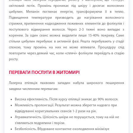
Епіляція пахв лазером передбачає роботу з маніпулою, що генерує
світловий потік. Промінь проникає під шкіру і досягає волосяних
цибулин. Меланін поглинає енергію, трансформуючи її в тепло.
Підвищення температури призводить до нагрівання волосяного
стрижня, припинення надходження поживних елементів до фолікулів і
поступового відмирання волосся. Через 2-3 тижні воно випадає з
коренем. За один сеанс можна видалити лише 15-40% покриву. Саме
стільки цибулин перебуває в активній фазі. Решта перебувають у стадії
спокою, тому промінь на них не може впливати. Процедуру слід
повторити через деякий час, коли «сплячі» фолікули перейдуть в стадію
росту.
ПЕРЕВАГИ ПОСЛУГИ В ЖИТОМИРІ
Лазерна епіляція пахвових западин набула широкого поширення
завдяки численним перевагам:
Висока ефективність. Після курсу епіляції зникає до 90% волосся.
Можливість пролонгації. Результат можна зберегти надовго при
відвідуванні коригувальних сеансів 1-2 рази на рік.
Атравматичність. Цілісність шкіри не порушується, тому на ній не
з'являються подряпини і порізи.
Безболісність. Вбудоване контактне охолодження мінімізує