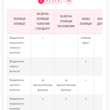
1
2
3
4
...
50
ЛАЗЕРНА
ЛАЗЕРНА
ТАБЛИЦЯ
ЕПІЛЯЦІЯ
NANO
ВОСКОВ
ЕПІЛЯЦІЯ
ЕПІЛЯЦІЇ
"ЗОЛОТИЙ
ЕПІЛЯЦІЯ
ДЕПІЛЯЦІ
"ЕКСКЛЮЗИВ"
СТАНДАРТ"
Видалення
+
-
слабкий
+
жорсткого
ефект
темного
волосся
Видалення
-
-
+
+
сивого
волосся
Видалення
за
за
+
+
світлого
призначенням
призначенням
волосся
фахівця
фахівця
Видалення
+
+
+
+
пушкового
волосся