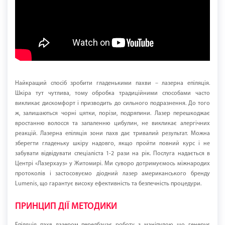
Найкращий спосіб зробити гладенькими пахви – лазерна епіляція.
Шкіра тут чутлива, тому обробка традиційними способами часто
викликає дискомфорт і призводить до сильного подразнення. До того
ж, залишаються чорні цятки, порізи, подряпини. Лазер перешкоджає
вростанню волосся та запаленню цибулин, не викликає алергічних
реакцій. Лазерна епіляція зони пахв дає тривалий результат. Можна
зберегти гладеньку шкіру надовго, якщо пройти повний курс і не
забувати відвідувати спеціаліста 1-2 рази на рік. Послуга надається в
Центрі «Лазерхауз» у Житомирі. Ми суворо дотримуємось міжнародих
протоколів і застосовуємо діодний лазер американського бренду
Lumenis, що гарантує високу ефективність та безпечність процедури.
ПРИНЦИП ДІЇ МЕТОДИКИ