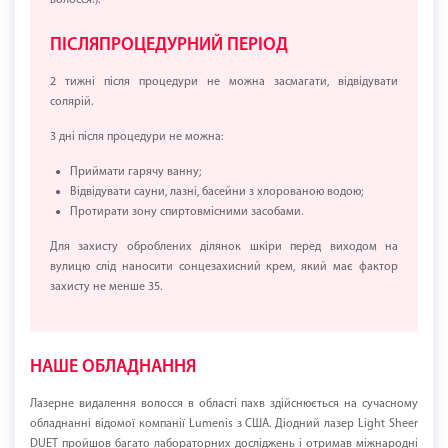
волосся!).
ПІСЛЯПРОЦЕДУРНИЙ ПЕРІОД
2 тижні після процедури не можна засмагати, відвідувати
солярій.
3 дні після процедури не можна:
Приймати гарячу ванну;
Відвідувати сауни, лазні, басейни з хлорованою водою;
Протирати зону спиртовмісними засобами.
Для захисту оброблених ділянок шкіри перед виходом на
вулицю слід наносити сонцезахисний крем, який має фактор
захисту не менше 35.
НАШЕ ОБЛАДНАННЯ
Лазерне видалення волосся в області пахв здійснюється на сучасному
обладнанні відомої компанії Lumenis з США. Діодний лазер Light Sheer
DUET пройшов багато лабораторних досліджень і отримав міжнародні