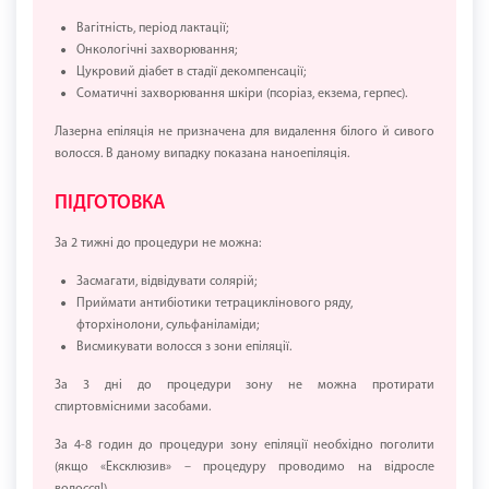
Вагітність, період лактації;
Онкологічні захворювання;
Цукровий діабет в стадії декомпенсації;
Соматичні захворювання шкіри (псоріаз, екзема, герпес).
Лазерна епіляція не призначена для видалення білого й сивого
волосся. В даному випадку показана наноепіляція.
ПІДГОТОВКА
За 2 тижні до процедури не можна:
Засмагати, відвідувати солярій;
Приймати антибіотики тетрациклінового ряду,
фторхінолони, сульфаніламіди;
Висмикувати волосся з зони епіляції.
За 3 дні до процедури зону не можна протирати
спиртовмісними засобами.
За 4-8 годин до процедури зону епіляції необхідно поголити
(якщо «Ексклюзив» – процедуру проводимо на відросле