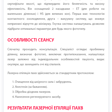
сертифікати якості, що підтвердило його безпечність та високу
ефективність. Він оснащений 2 насадками – ET (для роботи на
маленьких ділянках) і HS (для великих зон). Перша має технологію
контактного охолодження, друга – вакуумну систему, що знижує
неприємні відчуття до мінімуму. Гнучка система налаштувань дозволяє
підібрати оптимальні параметри для будь-якого фототипу.
ОСОБЛИВОСТІ СЕАНСУ
Спочатку проходить консультація. Спеціаліст оглядає проблемну
ділянку, визначає фототип, виключає протипоказання, налаштовує
лазер залежно від індивідуальних особливостей пацієнта, видає
окуляри, що захищають очі від спалахів.
Лазерна епіляція пахв здійснюється за стандартним протоколом:
Очищення від шкірного сала і забруднень.
Анестезія (за бажанням).
Обробка діодним лазером.
Нанесення регенеруючого засобу.
РЕЗУЛЬТАТИ ЛАЗЕРНОЇ ЕПІЛЯЦІЇ ПАХВ