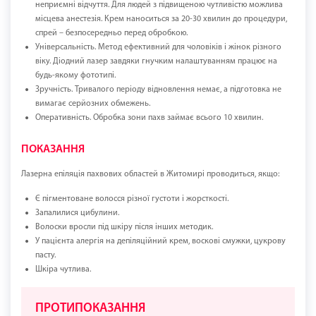
неприємні відчуття. Для людей з підвищеною чутливістю можлива
місцева анестезія. Крем наноситься за 20-30 хвилин до процедури,
спрей – безпосередньо перед обробкою.
Універсальність. Метод ефективний для чоловіків і жінок різного
віку. Діодний лазер завдяки гнучким налаштуванням працює на
будь-якому фототипі.
Зручність. Тривалого періоду відновлення немає, а підготовка не
вимагає серйозних обмежень.
Оперативність. Обробка зони пахв займає всього 10 хвилин.
ПОКАЗАННЯ
Лазерна епіляція пахвових областей в Житомирі проводиться, якщо:
Є пігментоване волосся різної густоти і жорсткості.
Запалилися цибулини.
Волоски вросли під шкіру після інших методик.
У пацієнта алергія на депіляційний крем, воскові смужки, цукрову
пасту.
Шкіра чутлива.
ПРОТИПОКАЗАННЯ