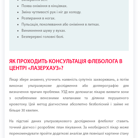
Поява оніміння в кінцівках.
Зміна чутливості рук і ніг до холоду.
Розпирання в ногах.
Пульсація, поколювання або оніміння в литках.
Виникнення шуму у вухах.
Безперервні головні болі.
ЯК ПРОХОДИТЬ КОНСУЛЬТАЦІЯ ФЛЕБОЛОГА В
ЦЕНТРІ «ЛАЗЕРХАУЗ»?
Лікар збере анамнез, уточнить наявність супутніх захворювань, а потім
виконає ультразвукове дослідження або доплерографію для
визначення причин проблеми. УЗД вен допомагає лікарю виявити зони
з ослабленими венозними клапанами та ділянки порушеного
кровотоку. Цей метод діагностики абсолютно безболісний і займе не
більше 30 хвилин.
На підставі даних ультразвукового дослідження флеболог ставить
точний діагноз і розробляє план лікування. За необхідності лікар може
порекомендувати пройти додаткові аналізи для повнішої картини стану