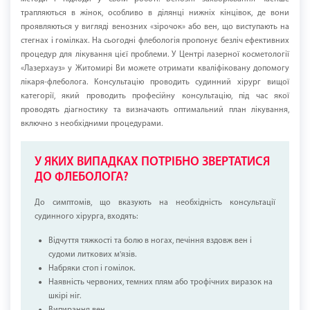
трапляються в жінок, особливо в ділянці нижніх кінцівок, де вони
проявляються у вигляді венозних «зірочок» або вен, що виступають на
стегнах і гомілках. На сьогодні флебологія пропонує безліч ефективних
процедур для лікування цієї проблеми. У Центрі лазерної косметології
«Лазерхауз» у Житомирі Ви можете отримати кваліфіковану допомогу
лікаря-флеболога. Консультацію проводить судинний хірург вищої
категорії, який проводить професійну консультацію, під час якої
проводять діагностику та визначають оптимальний план лікування,
включно з необхідними процедурами.
У ЯКИХ ВИПАДКАХ ПОТРІБНО ЗВЕРТАТИСЯ
ДО ФЛЕБОЛОГА?
До симптомів, що вказують на необхідність консультації
судинного хірурга, входять:
Відчуття тяжкості та болю в ногах, печіння вздовж вен і
судоми литкових м'язів.
Набряки стоп і гомілок.
Наявність червоних, темних плям або трофічних виразок на
шкірі ніг.
Випирання вен.