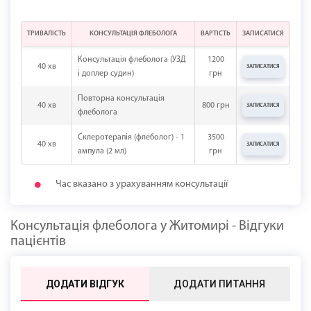
ТРИВАЛІСТЬ
КОНСУЛЬТАЦІЯ ФЛЕБОЛОГА
ВАРТІСТЬ
ЗАПИСАТИСЯ
Консультація флеболога (УЗД
1200
40 хв
ЗАПИСАТИСЯ
і доплер судин)
грн
Повторна консультація
40 хв
800 грн
ЗАПИСАТИСЯ
флеболога
Склеротерапія (флеболог) - 1
3500
40 хв
ЗАПИСАТИСЯ
ампула (2 мл)
грн
Час вказано з урахуванням консультації
Консультація флеболога у Житомирі - Відгуки
пацієнтів
ДОДАТИ ВІДГУК
ДОДАТИ ПИТАННЯ