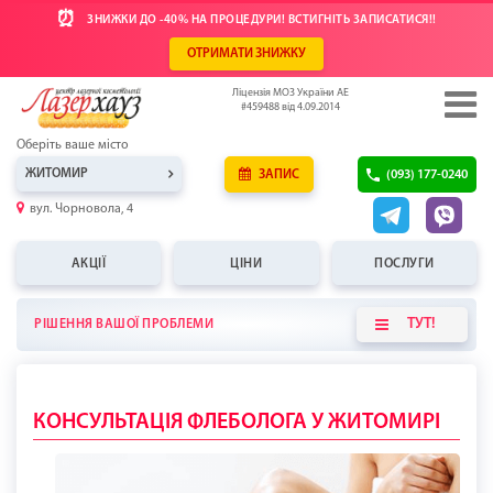
⏰
ЗНИЖКИ ДО -40% НА ПРОЦЕДУРИ! ВСТИГНІТЬ ЗАПИСАТИСЯ!!
ОТРИМАТИ ЗНИЖКУ
Ліцензія МОЗ України АЕ
#459488 від 4.09.2014
Оберіть ваше місто
ЖИТОМИР
ЗАПИС
(093) 177-0240
вул. Чорновола, 4
АКЦІЇ
ЦІНИ
ПОСЛУГИ
ТУТ!
РІШЕННЯ ВАШОЇ ПРОБЛЕМИ
КОНСУЛЬТАЦІЯ ФЛЕБОЛОГА У ЖИТОМИРІ