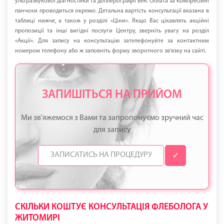
ультразвукової діагностики та доплерографії вен. Оплата за компресійні
панчохи проводиться окремо. Детальна вартість консультації вказана в
таблиці нижче, а також у розділі «Ціни». Якщо Вас цікавлять акційні
пропозиції та інші вигідні послуги Центру, зверніть увагу на розділ
«Акції». Для запису на консультацію зателефонуйте за контактним
номером телефону або ж заповніть форму зворотного зв'язку на сайті.
ЗАПИШІТЬСЯ НА ПРИЙОМ
Ми зв'яжемося з Вами та запропонуємо зручний час
для запису
✓
СКІЛЬКИ КОШТУЄ КОНСУЛЬТАЦІЯ ФЛЕБОЛОГА У
ЖИТОМИРІ