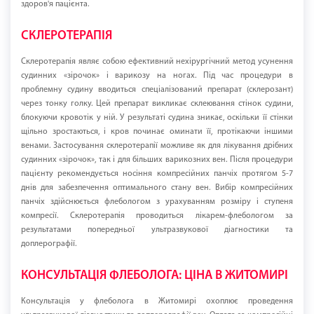
здоров'я пацієнта.
СКЛЕРОТЕРАПІЯ
Склеротерапія являє собою ефективний нехірургічний метод усунення
судинних «зірочок» і варикозу на ногах. Під час процедури в
проблемну судину вводиться спеціалізований препарат (склерозант)
через тонку голку. Цей препарат викликає склеювання стінок судини,
блокуючи кровотік у ній. У результаті судина зникає, оскільки її стінки
щільно зростаються, і кров починає оминати її, протікаючи іншими
венами. Застосування склеротерапії можливе як для лікування дрібних
судинних «зірочок», так і для більших варикозних вен. Після процедури
пацієнту рекомендується носіння компресійних панчіх протягом 5-7
днів для забезпечення оптимального стану вен. Вибір компресійних
панчіх здійснюється флебологом з урахуванням розміру і ступеня
компресії. Склеротерапія проводиться лікарем-флебологом за
результатами попередньої ультразвукової діагностики та
доплерографії.
КОНСУЛЬТАЦІЯ ФЛЕБОЛОГА: ЦІНА В ЖИТОМИРІ
Консультація у флеболога в Житомирі охоплює проведення