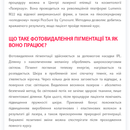
процедуру можна в Центрі лазерної епіляції та косметології
«Лазерхауз». Вона проводиться на революційній платформі Lumenis
M22 від відомої американської фірми, а також на пікосекундному
«холодному» лазері PicoSure by Cynosure. Методика дозволяє добитись
вражаючого результату, якщо пацієнт пройде повний курс.
ЩО ТАКЕ ФОТОВИДАЛЕННЯ ПІГМЕНТАЦІЇ ТА ЯК
ВОНО ПРАЦЮЄ?
Фотовидалення пігментації здійснюється за допомогою насадки IPL.
Ділянку з накопиченням меланіну обробляють широкосмуговим
світлом. Пігмент поглинає теплову енергію, нагрівається та
розпадається. Шкіра в проблемній зоні спочатку темніє, на ній
з'являється кірочка. Через кілька днів вона загоюється та відпадає, а
поверхня стає світлішою. Видалення веснянок лазером – абсолютно
безпечний метод, бо світловий потік не зачіпає здорові тканини, лише
пігментовані ділянки. Крім цього, після процедури пацієнти помічають
підвищення пружності шкіри. Приємний бонус пояснюється
підвищенням вироблення колагенових і еластинових волокон в
результаті дії лазера, а також прискоренням природної регенерації.
Виражені позитивні зміни можна спостерігати після проходження
повного курсу.