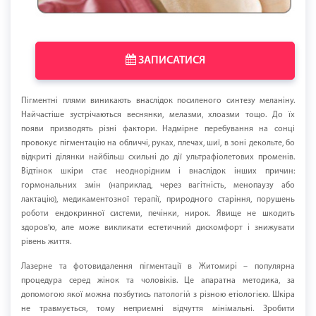
ЗАПИСАТИСЯ
Пігментні плями виникають внаслідок посиленого синтезу меланіну.
Найчастіше зустрічаються веснянки, мелазми, хлоазми тощо. До їх
появи призводять різні фактори. Надмірне перебування на сонці
провокує пігментацію на обличчі, руках, плечах, шиї, в зоні декольте, бо
відкриті ділянки найбільш схильні до дії ультрафіолетових променів.
Відтінок шкіри стає неоднорідним і внаслідок інших причин:
гормональних змін (наприклад, через вагітність, менопаузу або
лактацію), медикаментозної терапії, природного старіння, порушень
роботи ендокринної системи, печінки, нирок. Явище не шкодить
здоров'ю, але може викликати естетичний дискомфорт і знижувати
рівень життя.
Лазерне та фотовидалення пігментації в Житомирі – популярна
процедура серед жінок та чоловіків. Це апаратна методика, за
допомогою якої можна позбутись патологій з різною етіологією. Шкіра
не травмується, тому неприємні відчуття мінімальні. Зробити