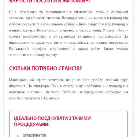
ВАРТІСТЬ ПОСЛУГИ В ЖИТОМИРІ
Ціна лазерного та фотовидалення пігментних плям в Житомирі
залежить від кількості спалахів. Докладні розцінки вказані в таблиці під
описом послуги та в спеціальному блоці «Ціни» з вартістю всіх процедур
нашого Центру. Консультація спеціаліста безкоштовна. У блоці «Акції»
можна ознайомитися з актуальними вигідними пропозиціями. За
відповідями на додаткові питання звертайтесь до наших операторів.
Контактний телефон закріплений в шапці сайту. Також можна
заповнити спеціальну форму.
СКІЛЬКИ ПОТРІБНО СЕАНСІВ?
Максимальний ефект з'явиться, якщо пацієнт пройде повний курс
лікування. На платформі М22 в середньому необхідно 3-6 процедур з
перервою 2-3 тижні. На лазері PicoSure - в середньому необхідно 3-4
сеанси з перервою в 1,5 місяця.
ІДЕАЛЬНО ПОЄДНУВАТИ З ТАКИМИ
ПРОЦЕДУРАМИ:
МЕЗОТЕРАПІЯ