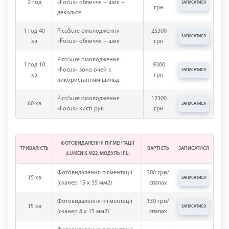
2 год
«Focus» обличчя + шия +
ЗАПИСАТИСЯ
грн
декольте
1 год 40
PicoSure омолодження
25300
ЗАПИСАТИСЯ
хв
«Focus» обличчя + шия
грн
PicoSure омолодження
1 год 10
9300
«Focus» зона очей з
ЗАПИСАТИСЯ
хв
грн
використанням шильд
PicoSure омолодження
12300
60 хв
ЗАПИСАТИСЯ
«Focus» кисті рук
грн
ФОТОВИДАЛЕННЯ ПІГМЕНТАЦІЇ
ТРИВАЛІСТЬ
ВАРТІСТЬ
ЗАПИСАТИСЯ
(LUMENIS М22, МОДУЛЬ IPL)
Фотовидалення пігментації
300 грн/
15 хв
ЗАПИСАТИСЯ
(сканер 15 x 35 мм2)
спалах
Фотовидалення пігментації
130 грн/
15 хв
ЗАПИСАТИСЯ
(сканер 8 x 15 мм2)
спалах