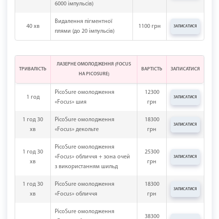
6000 імпульсів)
Видалення пігментної
40 хв
1100 грн
ЗАПИСАТИСЯ
плями (до 20 імпульсів)
ЛАЗЕРНЕ ОМОЛОДЖЕННЯ (FOCUS
ТРИВАЛІСТЬ
ВАРТІСТЬ
ЗАПИСАТИСЯ
НА PICOSURE)
PicoSure омолодження
12300
1 год
ЗАПИСАТИСЯ
«Focus» шия
грн
1 год 30
PicoSure омолодження
18300
ЗАПИСАТИСЯ
хв
«Focus» декольте
грн
PicoSure омолодження
1 год 30
25300
«Focus» обличчя + зона очей
ЗАПИСАТИСЯ
хв
грн
з використанням шильд
1 год 30
PicoSure омолодження
18300
ЗАПИСАТИСЯ
хв
«Focus» обличчя
грн
PicoSure омолодження
38300