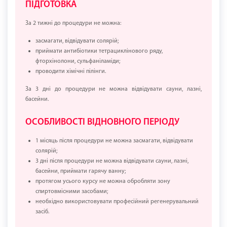
ПІДГОТОВКА
За 2 тижні до процедури не можна:
засмагати, відвідувати солярій;
приймати антибіотики тетрациклінового ряду,
фторхінолони, сульфаніламіди;
проводити хімічні пілінги.
За 3 дні до процедури не можна відвідувати сауни, лазні,
басейни.
ОСОБЛИВОСТІ ВІДНОВНОГО ПЕРІОДУ
1 місяць після процедури не можна засмагати, відвідувати
солярій;
3 дні після процедури не можна відвідувати сауни, лазні,
басейни, приймати гарячу ванну;
протягом усього курсу не можна обробляти зону
спиртовмісними засобами;
необхідно використовувати професійний регенерувальний
засіб.