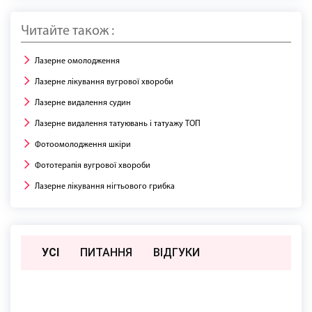
Читайте також :
Лазерне омолодження
Лазерне лікування вугрової хвороби
Лазерне видалення судин
Лазерне видалення татуювань і татуажу ТОП
Фотоомолодження шкіри
Фототерапія вугрової хвороби
Лазерне лікування нігтьового грибка
УСІ
ПИТАННЯ
ВIДГУКИ
Поки немає відгуків чи питань