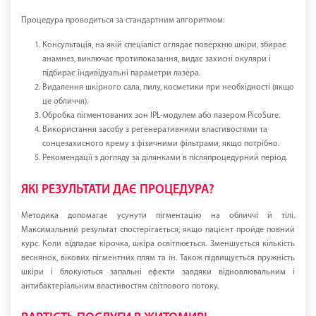
Процедура проводиться за стандартним алгоритмом:
Консультація, на якій спеціаліст оглядає поверхню шкіри, збирає
анамнез, виключає протипоказання, видає захисні окуляри і
підбирає індивідуальні параметри лазера.
Видалення шкірного сала, пилу, косметики при необхідності (якщо
це обличчя).
Обробка пігментованих зон IPL-модулем або лазером PicoSure.
Використання засобу з регенеративними властивостями та
сонцезахисного крему з фізичними фільтрами, якщо потрібно.
Рекомендації з догляду за ділянками в післяпроцедурний період.
ЯКІ РЕЗУЛЬТАТИ ДАЄ ПРОЦЕДУРА?
Методика допомагає усунути пігментацію на обличчі й тілі.
Максимальний результат спостерігається, якщо пацієнт пройде повний
курс. Коли відпадає кірочка, шкіра освітлюється. Зменшується кількість
веснянок, вікових пігментних плям та ін. Також підвищується пружність
шкіри і блокуються запальні ефекти завдяки відновлювальним і
антибактеріальним властивостям світлового потоку.