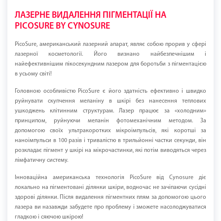
ЛАЗЕРНЕ ВИДАЛЕННЯ ПІГМЕНТАЦІЇ НА
PICOSURE BY CYNOSURE
PicoSure, американський лазерний апарат, являє собою прорив у сфері
лазерної косметології. Його визнано найбезпечнішим і
найефективнішим пікосекундним лазером для боротьби з пігментацією
в усьому світі!
Головною особливістю PicoSure є його здатність ефективно і швидко
руйнувати скупчення меланіну в шкірі без нанесення теплових
ушкоджень клітинним структурам. Лазер працює за «холодним»
принципом, руйнуючи меланін фотомеханічним методом. За
допомогою своїх ультракоротких мікроімпульсів, які коротші за
наноімпульси в 100 разів і тривалістю в трильйонні частки секунди, він
розкладає пігмент у шкірі на мікрочастинки, які потім виводяться через
лімфатичну систему.
Інноваційна американська технологія PicoSure від Cynosure діє
локально на пігментовані ділянки шкіри, водночас не зачіпаючи сусідні
здорові ділянки. Після видалення пігментних плям за допомогою цього
лазера ви назавжди забудете про проблему і зможете насолоджуватися
гладкою і сяючою шкірою!