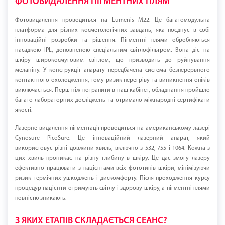
ФОТОВИДАЛЕННЯ ПІГМЕНТНИХ ПЛЯМ
Фотовидалення проводиться на Lumenis M22. Це багатомодульна
платформа для різних косметологічних завдань, яка поєднує в собі
інноваційні розробки та рішення. Пігментні плями обробляються
насадкою IPL, доповненою спеціальним світлофільтром. Вона діє на
шкіру широкосмуговим світлом, що призводить до руйнування
меланіну. У конструкції апарату передбачена система безперервного
контактного охолодження, тому ризик перегріву та виникнення опіків
виключається. Перш ніж потрапити в наш кабінет, обладнання пройшло
багато лабораторних досліджень та отримало міжнародні сертифікати
якості.
Лазерне видалення пігментації проводиться на американському лазері
Cynosure PicoSure. Це інноваційний лазерний апарат, який
використовує різні довжини хвиль, включно з 532, 755 і 1064. Кожна з
цих хвиль проникає на різну глибину в шкіру. Це дає змогу лазеру
ефективно працювати з пацієнтами всіх фототипів шкіри, мінімізуючи
ризик термічних ушкоджень і дискомфорту. Після проходження курсу
процедур пацієнти отримують світлу і здорову шкіру, а пігментні плями
повністю зникають.
З ЯКИХ ЕТАПІВ СКЛАДАЄТЬСЯ СЕАНС?