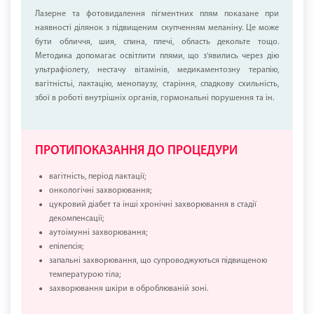
Лазерне та фотовидалення пігментних плям показане при
наявності ділянок з підвищеним скупченням меланіну. Це може
бути обличчя, шия, спина, плечі, область декольте тощо.
Методика допомагає освітлити плями, що з'явились через дію
ультрафіолету, нестачу вітамінів, медикаментозну терапію,
вагітністьі, лактацію, менопаузу, старіння, спадкову схильність,
збої в роботі внутрішніх органів, гормональні порушення та ін.
ПРОТИПОКАЗАННЯ ДО ПРОЦЕДУРИ
вагітність, період лактації;
онкологічні захворювання;
цукровий діабет та інші хронічні захворювання в стадії
декомпенсації;
аутоімунні захворювання;
епілепсія;
запальні захворювання, що супроводжуються підвищеною
температурою тіла;
захворювання шкіри в оброблюваній зоні.