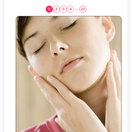
1
2
3
4
...
23