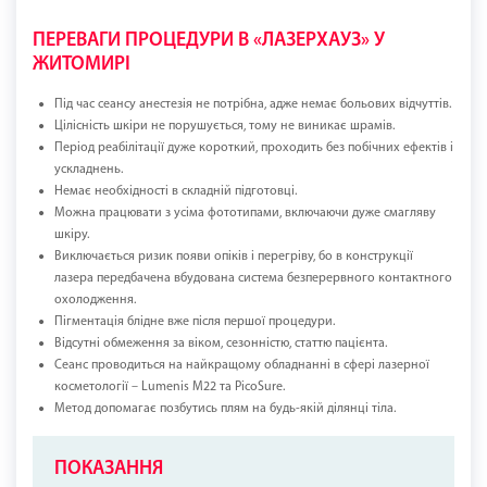
ПЕРЕВАГИ ПРОЦЕДУРИ В «ЛАЗЕРХАУЗ» У
ЖИТОМИРІ
Під час сеансу анестезія не потрібна, адже немає больових відчуттів.
Цілісність шкіри не порушується, тому не виникає шрамів.
Період реабілітації дуже короткий, проходить без побічних ефектів і
ускладнень.
Немає необхідності в складній підготовці.
Можна працювати з усіма фототипами, включаючи дуже смагляву
шкіру.
Виключається ризик появи опіків і перегріву, бо в конструкції
лазера передбачена вбудована система безперервного контактного
охолодження.
Пігментація блідне вже після першої процедури.
Відсутні обмеження за віком, сезонністю, статтю пацієнта.
Сеанс проводиться на найкращому обладнанні в сфері лазерної
косметології – Lumenis M22 та PicoSure.
Метод допомагає позбутись плям на будь-якій ділянці тіла.
ПОКАЗАННЯ