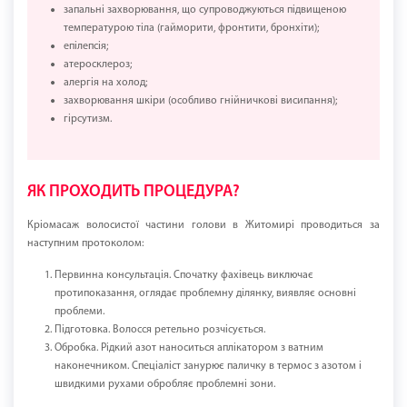
запальні захворювання, що супроводжуються підвищеною
температурою тіла (гайморити, фронтити, бронхіти);
епілепсія;
атеросклероз;
алергія на холод;
захворювання шкіри (особливо гнійничкові висипання);
гірсутизм.
ЯК ПРОХОДИТЬ ПРОЦЕДУРА?
Кріомасаж волосистої частини голови в Житомирі проводиться за
наступним протоколом:
Первинна консультація. Спочатку фахівець виключає
протипоказання, оглядає проблемну ділянку, виявляє основні
проблеми.
Підготовка. Волосся ретельно розчісується.
Обробка. Рідкий азот наноситься аплікатором з ватним
наконечником. Спеціаліст занурює паличку в термос з азотом і
швидкими рухами обробляє проблемні зони.