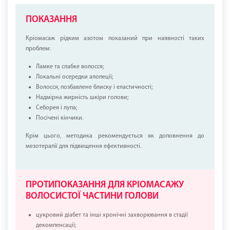
ПОКАЗАННЯ
Кріомасаж рідким азотом показаний при наявності таких
проблем:
Ламке та слабке волосся;
Локальні осередки алопеції;
Волосся, позбавлене блиску і еластичності;
Надмірна жирність шкіри голови;
Себорея і лупа;
Посічені кінчики.
Крім цього, методика рекомендується як доповнення до
мезотерапії для підвищення ефективності.
ПРОТИПОКАЗАННЯ ДЛЯ КРІОМАСАЖУ
ВОЛОСИСТОЇ ЧАСТИНИ ГОЛОВИ
цукровий діабет та інші хронічні захворювання в стадії
декомпенсації;