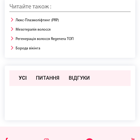
Читайте також :
Люкс-Плазмоліфтинг (PRP)
Мезотерапія волосся
Регенерація волосся Regenera ТОП
Борода вікінга
УСІ
ПИТАННЯ
ВIДГУКИ
Поки немає відгуків чи питань