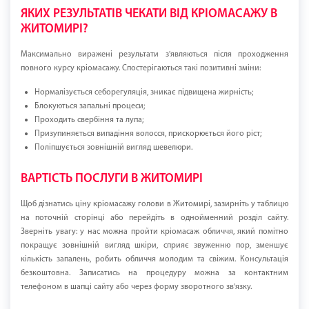
ЯКИХ РЕЗУЛЬТАТІВ ЧЕКАТИ ВІД КРІОМАСАЖУ В
ЖИТОМИРІ?
Максимально виражені результати з'являються після проходження
повного курсу кріомасажу. Спостерігаються такі позитивні зміни:
Нормалізується себорегуляція, зникає підвищена жирність;
Блокуються запальні процеси;
Проходить свербіння та лупа;
Призупиняється випадіння волосся, прискорюється його ріст;
Поліпшується зовнішній вигляд шевелюри.
ВАРТІСТЬ ПОСЛУГИ В ЖИТОМИРІ
Щоб дізнатись ціну кріомасажу голови в Житомирі, зазирніть у таблицю
на поточній сторінці або перейдіть в однойменний розділ сайту.
Зверніть увагу: у нас можна пройти кріомасаж обличчя, який помітно
покращує зовнішній вигляд шкіри, сприяє звуженню пор, зменшує
кількість запалень, робить обличчя молодим та свіжим. Консультація
безкоштовна. Записатись на процедуру можна за контактним
телефоном в шапці сайту або через форму зворотного зв'язку.