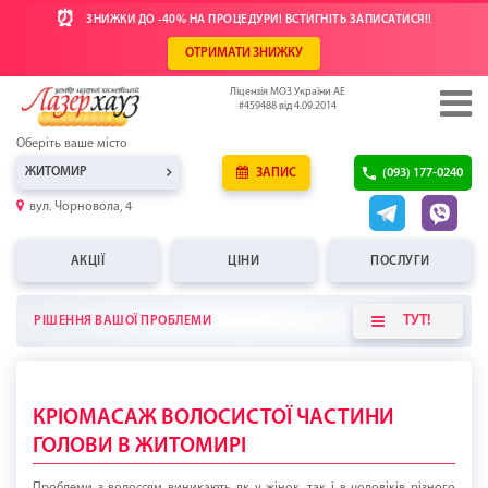
⏰
ЗНИЖКИ ДО -40% НА ПРОЦЕДУРИ! ВСТИГНІТЬ ЗАПИСАТИСЯ!!
ОТРИМАТИ ЗНИЖКУ
Ліцензія МОЗ України АЕ
#459488 від 4.09.2014
Оберіть ваше місто
ЖИТОМИР
ЗАПИС
(093) 177-0240
вул. Чорновола, 4
АКЦІЇ
ЦІНИ
ПОСЛУГИ
ТУТ!
РІШЕННЯ ВАШОЇ ПРОБЛЕМИ
КРІОМАСАЖ ВОЛОСИСТОЇ ЧАСТИНИ
ГОЛОВИ В ЖИТОМИРІ