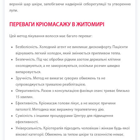
верхній шар шкіри, запобігаючи надмірній себорегуляції та утворенню
лупи.
ПЕРЕВАГИ КРІОМАСАЖУ В ЖИТОМИРІ
Цей метод лікування волосся має багато переваг:
Безболісність. Холодний агент не викликає дискомфорту. Пацієнти
відчувають легкий холодок, який змінюється припливом тепла.
Безпечність. Під час обробки рідким азотом дермальні клітини
охолоджуються, а не заморожуються, оскільки розчин швидко
випаровується.
Зручність. Метод не вимагає суворих обмежень та не
супроводжується тривалою реабілітацією.
Оперативність. Разом з консультацією фахівця сеанс триває близько
15 хвилин.
Ефективність. Кріомасаж голови лікує, а не маскує причини
патології. Методика має виражену терапевтичну дію.
Сумісність з іншими процедурами Центру для підвищення
ефективності.
Універсальність. Кріотерапія підходить чоловікам і жінкам будь-якої
вікової категорії. Обмежень за типом шкіри та сезонністю немає.