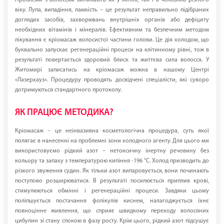
Проблеми з волоссям виникають як у жінок, так і в чоловіків різного
віку. Лупа, випадіння, ламкість – це результат неправильно підібраних
доглядих засобів, захворювань внутрішніх органів або дефіциту
необхідних вітамінів і мінералів. Ефективним та безпечним методом
лікування є кріомасаж волосистої частини голови. Це дія холодом, що
буквально запускає регенераційні процеси на клітинному рівні, тож в
результаті повертається здоровий блиск та життєва сила волосся. У
Житомирі записатись на кріомасаж можна в нашому Центрі
«Лазерхауз». Процедуру проводять досвідчені спеціалісти, які суворо
дотримуються стандартного протоколу.
ЯК ПРАЦЮЄ МЕТОДИКА?
Кріомасаж – це неінвазивна косметологічна процедура, суть якої
полягає в нанесенні на проблемні зони холодного агенту. Для цього ми
використовуємо рідкий азот – нетоксичну інертну речовину без
кольору та запаху з температурою кипіння -196 °C. Холод призводить до
різкого звуження судин. Як тільки азот випаровується, вони починають
поступово розширюватися. В результаті посилюється приплив крові,
стимулюються обмінні і регенераційні процеси. Завдяки цьому
поліпшується постачання фолікулів киснем, налагоджується їхнє
повноцінне живлення, що сприяє швидкому переходу волосяних
цибулин зі стану спокою в фазу росту. Крім цього, рідкий азот підсушує