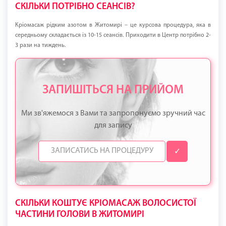
СКІЛЬКИ ПОТРІБНО СЕАНСІВ?
Кріомасаж рідким азотом в Житомирі – це курсова процедура, яка в
середньому складається із 10-15 сеансів. Приходити в Центр потрібно 2-
3 рази на тиждень.
ЗАПИШІТЬСЯ НА ПРИЙОМ
Ми зв'яжемося з Вами та запропонуємо зручний час
для запису
✓
СКІЛЬКИ КОШТУЄ КРІОМАСАЖ ВОЛОСИСТОЇ
ЧАСТИНИ ГОЛОВИ В ЖИТОМИРІ