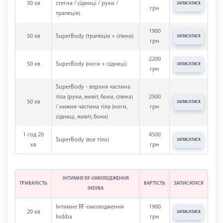
30 хв
стегна / сідниці / руки /
ЗАПИСАТИСЯ
грн
трапеція)
1900
50 хв
SuperBody (трапеція + спина)
ЗАПИСАТИСЯ
грн
2200
50 хв
SuperBody (ноги + сідниці)
ЗАПИСАТИСЯ
грн
SuperBody - верхня частина
тіла (руки, живіт, боки, спина)
2500
50 хв
ЗАПИСАТИСЯ
/ нижня частина тіла (ноги,
грн
сідниці, живіт, боки)
1 год 20
4500
SuperBody (все тіло)
ЗАПИСАТИСЯ
хв
грн
ІНТИМНЕ RF-ОМОЛОДЖЕННЯ
ТРИВАЛІСТЬ
ВАРТІСТЬ
ЗАПИСАТИСЯ
INDIBA
Інтимне RF-омолодження
1900
20 хв
ЗАПИСАТИСЯ
Indiba
грн