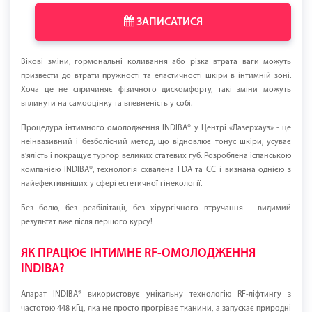
ЗАПИСАТИСЯ
Вікові зміни, гормональні коливання або різка втрата ваги можуть
призвести до втрати пружності та еластичності шкіри в інтимній зоні.
Хоча це не спричиняє фізичного дискомфорту, такі зміни можуть
вплинути на самооцінку та впевненість у собі.
Процедура інтимного омолодження INDIBA® у Центрі «Лазерхауз» - це
неінвазивний і безболісний метод, що відновлює тонус шкіри, усуває
в'ялість і покращує тургор великих статевих губ. Розроблена іспанською
компанією INDIBA®, технологія схвалена FDA та ЄС і визнана однією з
найефективніших у сфері естетичної гінекології.
Без болю, без реабілітації, без хірургічного втручання - видимий
результат вже після першого курсу!
ЯК ПРАЦЮЄ ІНТИМНЕ RF-ОМОЛОДЖЕННЯ
INDIBA?
Апарат INDIBA® використовує унікальну технологію RF-ліфтингу з
частотою 448 кГц, яка не просто прогріває тканини, а запускає природні