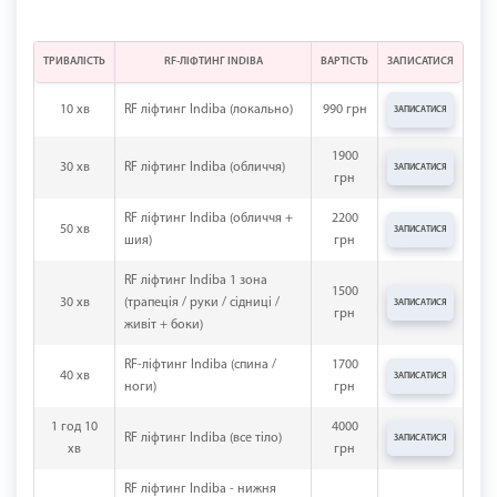
ТРИВАЛІСТЬ
RF-ЛІФТИНГ INDIBA
ВАРТІСТЬ
ЗАПИСАТИСЯ
10 хв
RF ліфтинг Indiba (локально)
990 грн
ЗАПИСАТИСЯ
1900
30 хв
RF ліфтинг Indiba (обличчя)
ЗАПИСАТИСЯ
грн
RF ліфтинг Indiba (обличчя +
2200
50 хв
ЗАПИСАТИСЯ
шия)
грн
RF ліфтинг Indiba 1 зона
1500
30 хв
(трапеція / руки / сідниці /
ЗАПИСАТИСЯ
грн
живіт + боки)
RF-ліфтинг Indiba (спина /
1700
40 хв
ЗАПИСАТИСЯ
ноги)
грн
1 год 10
4000
RF ліфтинг Indiba (все тіло)
ЗАПИСАТИСЯ
хв
грн
RF ліфтинг Indiba - нижня