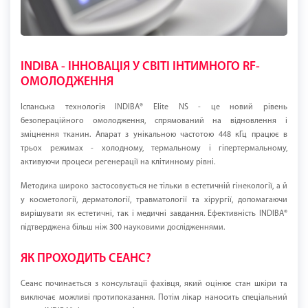
INDIBA - ІННОВАЦІЯ У СВІТІ ІНТИМНОГО RF-
ОМОЛОДЖЕННЯ
Іспанська технологія INDIBA® Elite NS - це новий рівень
безопераційного омолодження, спрямований на відновлення і
зміцнення тканин. Апарат з унікальною частотою 448 кГц працює в
трьох режимах - холодному, термальному і гіпертермальному,
активуючи процеси регенерації на клітинному рівні.
Методика широко застосовується не тільки в естетичній гінекології, а й
у косметології, дерматології, травматології та хірургії, допомагаючи
вирішувати як естетичні, так і медичні завдання. Ефективність INDIBA®
підтверджена більш ніж 300 науковими дослідженнями.
ЯК ПРОХОДИТЬ СЕАНС?
Сеанс починається з консультації фахівця, який оцінює стан шкіри та
виключає можливі протипоказання. Потім лікар наносить спеціальний