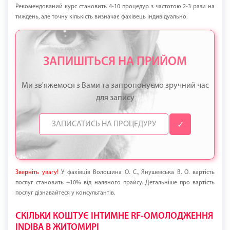
Рекомендований курс становить 4-10 процедур з частотою 2-3 рази на
тиждень, але точну кількість визначає фахівець індивідуально.
ЗАПИШІТЬСЯ НА ПРИЙОМ
Ми зв'яжемося з Вами та запропонуємо зручний час
для запису
✓
Зверніть увагу!
У фахівців Волошина О. С., Янушевська В. О. вартість
послуг становить +10% від наявного прайсу. Детальніше про вартість
послуг дізнавайтеся у консультантів.
СКІЛЬКИ КОШТУЄ ІНТИМНЕ RF-ОМОЛОДЖЕННЯ
INDIBA В ЖИТОМИРІ