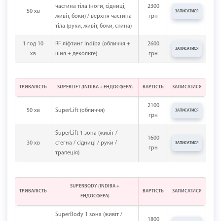
частина тіла (ноги, сідниці,
2300
50 хв
ЗАПИСАТИСЯ
живіт, боки) / верхня частина
грн
тіла (руки, живіт, боки, спина)
1 год 10
RF ліфтинг Indiba (обличчя +
2600
ЗАПИСАТИСЯ
хв
шия + декольте)
грн
ТРИВАЛІСТЬ
SUPERLIFT (INDIBA + ЕНДОСФЕРА)
ВАРТІСТЬ
ЗАПИСАТИСЯ
2100
50 хв
SuperLift (обличчя)
ЗАПИСАТИСЯ
грн
SuperLift 1 зона (живіт /
1600
30 хв
стегна / сідниці / руки /
ЗАПИСАТИСЯ
грн
трапеція)
SUPERBODY (INDIBA +
ТРИВАЛІСТЬ
ВАРТІСТЬ
ЗАПИСАТИСЯ
ЕНДОСФЕРА)
SuperBody 1 зона (живіт /
1800