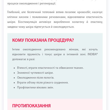
процеси омолодження і регенерації.
Глибокий, але безпечний тепловий вплив посилює кровообіг, насичує
клітини киснем і поживними речовинами, відновлюючи еластичність
шкіри. Біостимуляція активізує вироблення колагену й еластину,
завдяки чому шкіра підтягується й омолоджується.
КОМУ ПОКАЗАНА ПРОЦЕДУРА?
Інтим омолодження рекомендовано жінкам, які хочуть
відновити пружність і тонус шкіри в інтимній зоні. INDIBA®
допомагає в разі:
В'ялості, втрати еластичності та обвисання тканин.
Зниженої чутливості шкіри.
Омолодження після пологів.
Втрати об'єму після різкого схуднення.
Профілактики вікових змін.
ПРОТИПОКАЗАННЯ