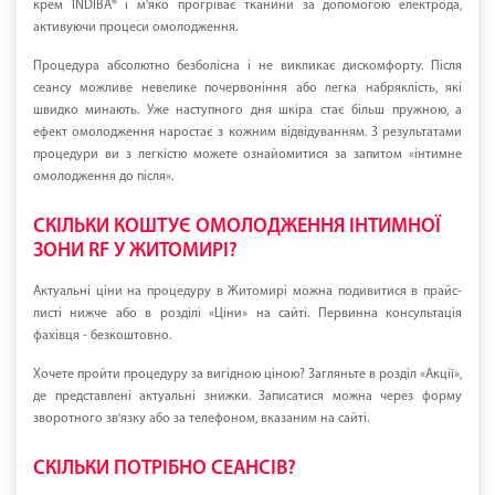
крем INDIBA® і м'яко прогріває тканини за допомогою електрода,
активуючи процеси омолодження.
Процедура абсолютно безболісна і не викликає дискомфорту. Після
сеансу можливе невелике почервоніння або легка набряклість, які
швидко минають. Уже наступного дня шкіра стає більш пружною, а
ефект омолодження наростає з кожним відвідуванням. З результатами
процедури ви з легкістю можете ознайомитися за запитом «інтимне
омолодження до після».
СКІЛЬКИ КОШТУЄ ОМОЛОДЖЕННЯ ІНТИМНОЇ
ЗОНИ RF У ЖИТОМИРІ?
Актуальні ціни на процедуру в Житомирі можна подивитися в прайс-
листі нижче або в розділі «Ціни» на сайті. Первинна консультація
фахівця - безкоштовно.
Хочете пройти процедуру за вигідною ціною? Загляньте в розділ «Акції»,
де представлені актуальні знижки. Записатися можна через форму
зворотного зв'язку або за телефоном, вказаним на сайті.
СКІЛЬКИ ПОТРІБНО СЕАНСІВ?