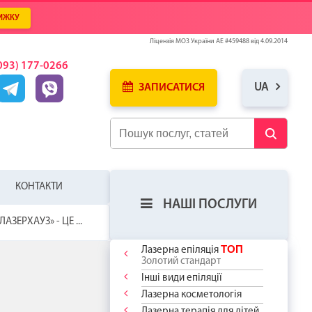
ИЖКУ
Ліцензія МОЗ України АЕ #459488 від 4.09.2014
093) 177-0266
UA
ЗАПИСАТИСЯ
КОНТАКТИ
НАШІ ПОСЛУГИ
ЛАЗЕРХАУЗ» - ЦЕ ...
ТОП
Лазерна епіляція
Золотий стандарт
Інші види епіляції
Лазерна косметологія
ЛЯ
У
ИЦЮ ВЖЕ
Лазерна терапія для дітей