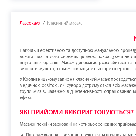
Лазерхауз
Класичний масаж
Найбільш ефективною та доступною мануальною процедур
всього тіла та його окремих ділянок, покращуючи не л
внутрішніх органів. Масаж допомагає розслабитися та п
зміцнити імунітет, а також покращити стан при гіпертонії, а
У Кропивницькому запис на класичний масаж проводиться в
медичною освітою, які суворо дотримуються всіх масажн
групи м'язів. Залежно від інтенсивності опрацювання 
ефект.
ЯКІ ПРИЙОМИ ВИКОРИСТОВУЮТЬСЯ?
Масажні техніки засновані на чотирьох основних прийома
Погладжування
– використовуються на початку та зав