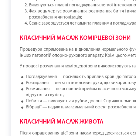
Виконуються плавні погладжування легкої інтенсивнос
Фахівець чергує розминання, розтирання, биття і вич
розслаблення чи тонізація;
Сеанс завершується легкими та плавними погладжув
КЛАСИЧНИЙ МАСАЖ КОМІРЦЕВОЇ ЗОНИ
Процедура спрямована на відновлення нормального функц
інших патологій опорно-рухового апарату. Крім цього мет
У процесі розминання комірцевої зони використовують так
Погладжування — посилюють приплив крові до патолог
Розтирання — легкі та інтенсивні рухи, що використо
Розминання — це основний прийом класичного масажу, 
відчуття та скутість;
Побиття — виконуються рубом долоні. Сприяють зменшен
Вібрації — надають максимальний ефект розслаблення
КЛАСИЧНИЙ МАСАЖ ЖИВОТА
Після опрацювання цієї зони насамперед досягається ест