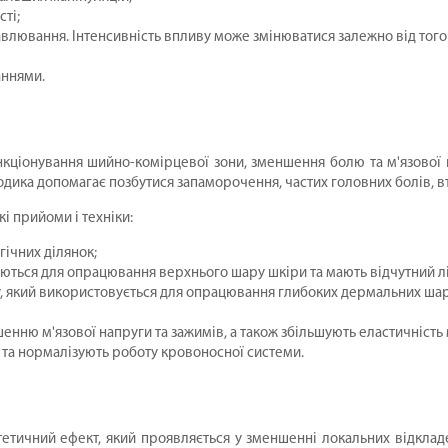
ті;
авлювання. Інтенсивність впливу може змінюватися залежно від того
аннями.
іонування шийно-комірцевої зони, зменшення болю та м'язової на
одика допомагає позбутися запаморочення, частих головних болів, в
і прийоми і техніки:
ічних ділянок;
вуються для опрацювання верхнього шару шкіри та мають відчутний
який використовується для опрацювання глибоких дермальних шарі
ню м'язової напруги та зажимів, а також збільшують еластичність 
 та нормалізують роботу кровоносної системи.
етичний ефект, який проявляється у зменшенні локальних відкладе