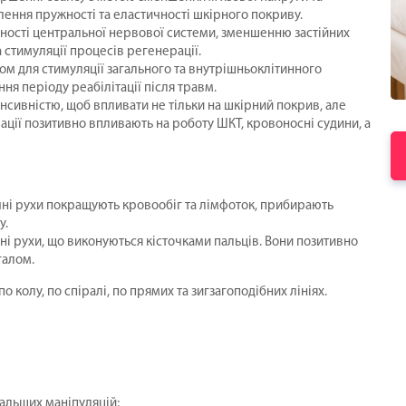
овлення пружності та еластичності шкірного покриву.
вності центральної нервової системи, зменшенню застійних
стимуляції процесів регенерації.
ом для стимуляції загального та внутрішньоклітинного
ня періоду реабілітації після травм.
енсивністю, щоб впливати не тільки на шкірний покрив, але
рації позитивно впливають на роботу ШКТ, кровоносні судини, а
чні рухи покращують кровообіг та лімфоток, прибирають
у.
чні рухи, що виконуються кісточками пальців. Вони позитивно
галом.
 по колу, по спіралі, по прямих та зигзагоподібних лініях.
альших маніпуляцій;