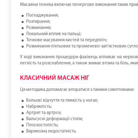
Масажна техніка включає почергове виконання таких при
Погладжування;
Розтирання;
Розминання;
Локальний вплив на пальці;
Точкове масування кистей та передпліч;
Розминання ліктьових та променево-зап'ясткових сугло
У ході виконання процедури фахівець впливає на нервово
легкість та розслаблення, а також зникає втома та біль, я
КЛАСИЧНИЙ МАСАЖ НІГ
Ця методика допомагає впоратися з такими симптомами:
Больові відчуття та тяжкість у ногах;
Набряклість;
Артрит та артроз;
Вальгусні деформації стопи;
Плоскостопість;
Варикозна недостатність.