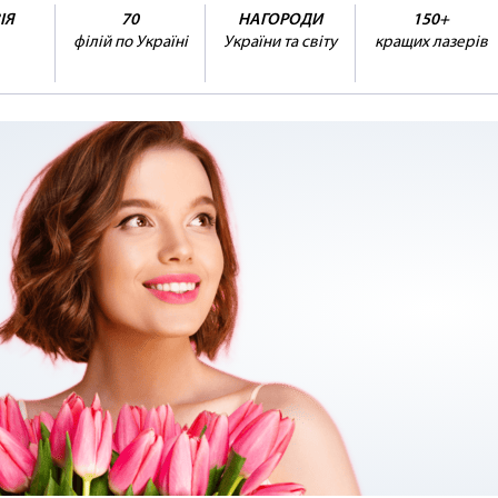
ІЯ
70
НАГОРОДИ
150+
філій по Україні
України та світу
кращих лазерів