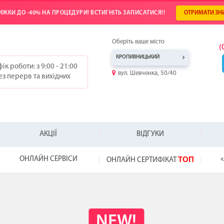
ИЖКИ ДО -40% НА ПРОЦЕДУРИ! ВСТИГНІТЬ ЗАПИСАТИСЯ!!
ОТРИМАТИ ЗН
Оберіть ваше місто
(
КРОПИВНИЦЬКИЙ
ік роботи: з 9:00 - 21:00
вул. Шевченка, 50/40
ез перерв та вихідних
АКЦІЇ
ВІДГУКИ
ТОП
ОНЛАЙН СЕРВІСИ
«
ОНЛАЙН СЕРТИФІКАТ
-25%
-20%
-20%
ТОП
WOW!
HYDRAFACIAL
ВІДКРИЙ СВІЙ
ПОДАРУНОК Д
NEW!
НЕ ЗНАЄТЕ, ЯК
ВІДЧУЙТЕ РІЗН