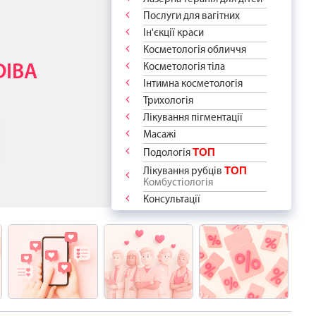
ОДОСТІ -
АШ СПОКІЙ
НТА!
КИ
ДУРИ
Послуги для вагітних
РАТИ?
 РУБЦІ
АМИ У
 ПРОЦЕДУР
Ін'єкції краси
“дякую”!
ідберемо
ВСЕ!
 ПРО ВАС
ПІКІВ?
Косметологія обличчя
ологію
сть до краси
відчуйте
я
аме для Вас і
Косметологія тіла
DIBA
-ПРОЦЕДУР
 для
ЖІ
у епіляцію
азом із
Інтимна косметологія
”
апитання ✨
арт"
і знижкою -
та ветеранів
 та зафіксуйте
процедури вже
Трихологія
ШЕ 1600 грн
оров'я!
м переліку
стинами
Лікування пігментації
Масажі
ТОП
Подологія
ТОП
Лікування рубців
Комбустіологія
Консультації