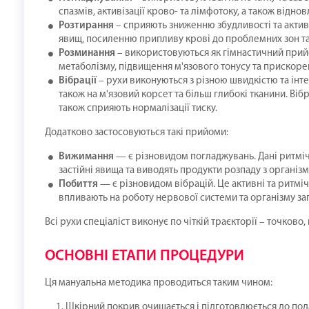
спазмів, активізації крово- та лімфотоку, а також відн
Розтирання
– сприяють зниженню збудливості та акти
явищ, посиленню припливу крові до проблемних зон та 
Розминання
– використовуються як гімнастичний прий
метаболізму, підвищення м'язового тонусу та прискорен
Вібрації
– рухи виконуються з різною швидкістю та інт
також на м'язовий корсет та більш глибокі тканини. Віб
також сприяють нормалізації тиску.
Додатково застосовуються такі прийоми:
Вижимання
— є різновидом погладжувань. Дані ритмі
застійні явища та виводять продукти розпаду з організм
Побиття
— є різновидом вібрацій. Це активні та ритмі
впливають на роботу нервової системи та організму за
Всі рухи спеціаліст виконує по чіткій траєкторії – точково,
ОСНОВНІ ЕТАПИ ПРОЦЕДУРИ
Ця мануальна методика проводиться таким чином:
Шкірний покрив очищається і підготовлюється до под