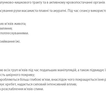
лунково-кишкового тракту та в активному кровопостачанні органів 
асування рухи масажиста плавні та акуратні. Під час сеансу викорис
х м'язів живота;
пиляння;
а поплескуваннями.
риймання їжі.
всіх груп м'язів під час подальших маніпуляцій, а також підвищує ї
ість шкірного покриву;
обляються більш глибокі м'язи, внаслідок чого покращується їхня ру
мує хребет, надається силовий інтенсивний вплив;
а розслаблення м'язів спини.