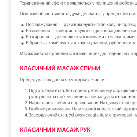
Терапевтичний ефект проявляється у поліпшенні роботи ш
Оскільки область живота дуже делікатна, у процесі його м
Погладжування — рухи виконуються по колу чи прямо;
Розминання — використовуються для опрацювання коси
Розтирання — доповнюються щипками та елементами 
Вібрації — комбінуються з пунктуванням, рубленням т
Масаж живота проводиться лише через дві години після п
КЛАСИЧНИЙ МАСАЖ СПИНИ
Процедура складається з чотирьох етапів:
Підготовчий етап. Він сприяє ретельному опрацюванню 
розігріваються м'язи спини та покращується еластичн
Наростання глибини опрацювання. На цьому етапі прор
Глибоке розминання. На м'язовий корсет, який підтри
Завершуючий етап. Усі рухи спеціаліста спрямовані н
КЛАСИЧНИЙ МАСАЖ РУК