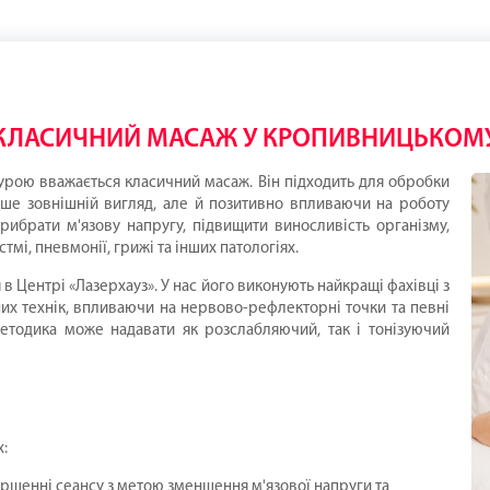
КЛАСИЧНИЙ МАСАЖ У КРОПИВНИЦЬКОМ
ою вважається класичний масаж. Він підходить для обробки
ише зовнішній вигляд, але й позитивно впливаючи на роботу
рибрати м'язову напругу, підвищити виносливість організму,
стмі, пневмонії, грижі та інших патологіях.
 Центрі «Лазерхауз». У нас його виконують найкращі фахівці з
их технік, впливаючи на нервово-рефлекторні точки та певні
методика може надавати як розслабляючий, так і тонізуючий
х:
ершенні сеансу з метою зменшення м'язової напруги та