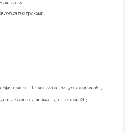
малого тазу.
товуються такі прийоми:
х ефективність. Після нього покращується кровообіг,
хова активність і нормалізується кровообіг;