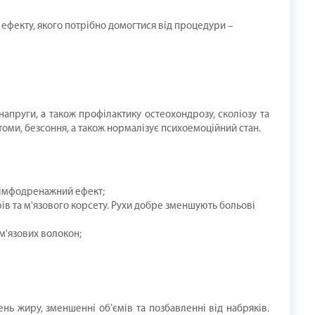
 ефекту, якого потрібно домогтися від процедури –
пруги, а також профілактику остеохондрозу, сколіозу та
томи, безсоння, а також нормалізує психоемоційний стан.
 лімфодренажний ефект;
в та м'язового корсету. Рухи добре зменшують больові
м'язових волокон;
нь жиру, зменшенні об’ємів та позбавленні від набряків.