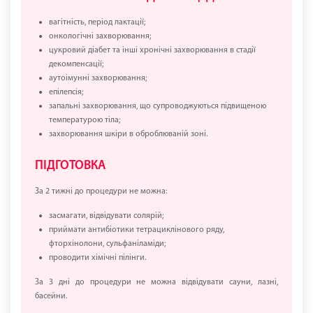
вагітність, період лактації;
онкологічні захворювання;
цукровий діабет та інші хронічні захворювання в стадії
декомпенсації;
аутоімунні захворювання;
епілепсія;
запальні захворювання, що супроводжуються підвищеною
температурою тіла;
захворювання шкіри в оброблюваній зоні.
ПІДГОТОВКА
За 2 тижні до процедури не можна:
засмагати, відвідувати солярій;
приймати антибіотики тетрациклінового ряду,
фторхінолони, сульфаніламіди;
проводити хімічні пілінги.
За 3 дні до процедури не можна відвідувати сауни, лазні,
басейни.