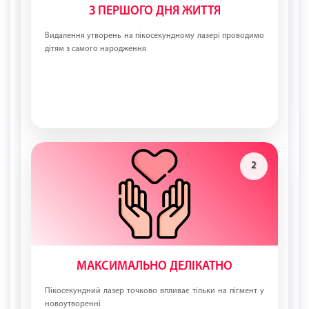
З ПЕРШОГО ДНЯ ЖИТТЯ
Видалення утворень на пікосекундному лазері проводимо
дітям з самого народження
2
МАКСИМАЛЬНО ДЕЛІКАТНО
Пікосекундний лазер точково впливає тільки на пігмент у
новоутворенні