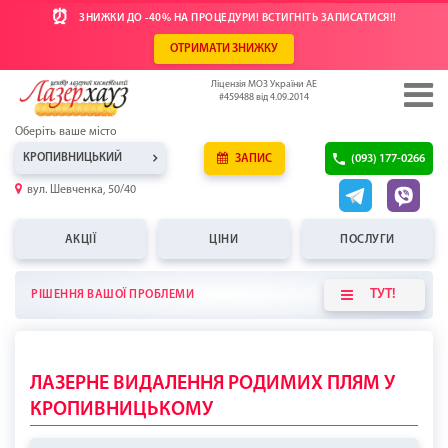
⏰
ЗНИЖКИ ДО -40% НА ПРОЦЕДУРИ! ВСТИГНІТЬ ЗАПИСАТИСЯ!!
ОТРИМАТИ ЗНИЖКУ
Ліцензія МОЗ України АЕ
#459488 від 4.09.2014
Оберіть ваше місто
КРОПИВНИЦЬКИЙ
ЗАПИС
(093) 177-0266
вул. Шевченка, 50/40
АКЦІЇ
ЦІНИ
ПОСЛУГИ
ТУТ!
РІШЕННЯ ВАШОЇ ПРОБЛЕМИ
ЛАЗЕРНЕ ВИДАЛЕННЯ РОДИМИХ ПЛЯМ У
КРОПИВНИЦЬКОМУ