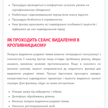
Процедура проводиться в комфортних сучасних умовах на
сертифікованому обладнанні.
Реабілітація і відновлювальний період після сеансу відсутні.
Процедура безболісна й атравматична.
Наші фахівці враховують всі індивідуальні особливості пацієнтів і
підбирають до них індивідуальний підхід.
ЯК ПРОХОДИТЬ СЕАНС ВИДАЛЕННЯ В
КРОПИВНИЦЬКОМУ
Лазерне видалення родимої плями вимагає попередньої консультації з
онкологом. У нашому Центрі лікар оглядає проблемну ділянку, збирає
анамнез, виключає можливі протипоказання. Якщо в онколога не
виникає сумнівів, пацієнт направляється до апаратного фахівця для
видалення родимої плями. Процес підготовки проходить швидко:
налаштовується індивідуальні параметри і пацієнту видаються захисні
окуляри. Далі фахівець слідує за таким алгоритмом:
Очищає шкіру від забруднень і себуму.
Дезінфікує оброблювану ділянку.
Виконує лазерне видалення родимої плями.
Наносить регенерувальний засіб.