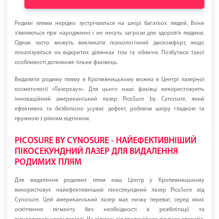
Родимі плями нерідко зустрічаються на шкірі багатьох людей. Вони
з'являються при народженні і не несуть загрози для здоров'я людини.
Однак часто можуть викликати психологічний дискомфорт, якщо
локалізуються на відкритих ділянках тіла та обличчі. Позбутися такої
особливості допоможе тільки фахівець.
Видалити родиму пляму в Кропивницькому можна в Центрі лазерної
косметології «Лазерхауз». Для цього наші фахівці використовують
інноваційний американський лазер PicoSure by Cynosure, який
ефективно та безболісно усуває дефект, роблячи шкіру гладкою та
пружною з рівним відтінком.
PICOSURE BY CYNOSURE - НАЙЕФЕКТИВНІШИЙ
ПІКОСЕКУНДНИЙ ЛАЗЕР ДЛЯ ВИДАЛЕННЯ
РОДИМИХ ПЛЯМ
Для видалення родимих плям наш Центр у Кропивницькому
використовує найефективніший пікосекундний лазер PicoSure від
Cynosure. Цей американський лазер має низку переваг, серед яких
освітлення пігменту без необхідності в реабілітації та