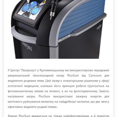
У Центрі "Лазерхауз" у Кропивницькому ми використовуємо передовий
американський пікосекундний лазер PicoSure від Cynosure для
видалення родимих плям. Цей лазер є новаторським рішенням у сфері
естетичної медицини, оскільки його принцип роботи ґрунтується на
фотомеханічному впливі на пігмент, а не на фототермічному. Замість
нагрівання шкіри, PicoSure використовує лазерну енергію для
миттєвого руйнування меланіну на найдрібніші частинки, що дає змогу
ефективно видаляти родимі плями.
Апарат PicoSure вважається не тільки найефективнішим, а й повністю