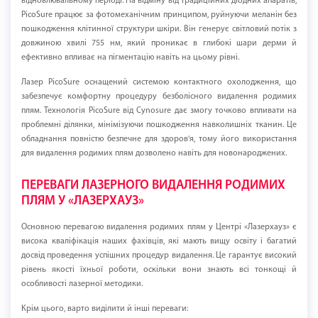
відновлювальному періоді. На відміну від традиційних діодних апаратів,
PicoSure працює за фотомеханічним принципом, руйнуючи меланін без
пошкодження клітинної структури шкіри. Він генерує світловий потік з
довжиною хвилі 755 нм, який проникає в глибокі шари дерми й
ефективно впливає на пігментацію навіть на цьому рівні.
Лазер PicoSure оснащений системою контактного охолодження, що
забезпечує комфортну процедуру безболісного видалення родимих
плям. Технологія PicoSure від Cynosure дає змогу точково впливати на
проблемні ділянки, мінімізуючи пошкодження навколишніх тканин. Це
обладнання повністю безпечне для здоров'я, тому його використання
для видалення родимих плям дозволено навіть для новонароджених.
ПЕРЕВАГИ ЛАЗЕРНОГО ВИДАЛЕННЯ РОДИМИХ
ПЛЯМ У «ЛАЗЕРХАУЗ»
Основною перевагою видалення родимих плям у Центрі «Лазерхауз» є
висока кваліфікація наших фахівців, які мають вищу освіту і багатий
досвід проведення успішних процедур видалення. Це гарантує високий
рівень якості їхньої роботи, оскільки вони знають всі тонкощі й
особливості лазерної методики.
Крім цього, варто виділити й інші переваги: