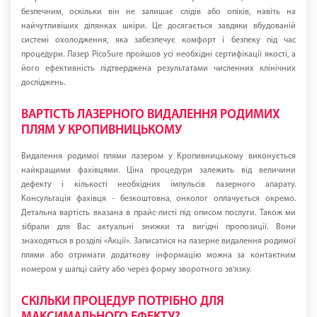
безпечним, оскільки він не залишає слідів або опіків, навіть на
найчутливіших ділянках шкіри. Це досягається завдяки вбудованій
системі охолодження, яка забезпечує комфорт і безпеку під час
процедури. Лазер PicoSure пройшов усі необхідні сертифікації якості, а
його ефективність підтверджена результатами численних клінічних
досліджень.
ВАРТІСТЬ ЛАЗЕРНОГО ВИДАЛЕННЯ РОДИМИХ
ПЛЯМ У КРОПИВНИЦЬКОМУ
Видалення родимої плями лазером у Кропивницькому виконується
найкращими фахівцями. Ціна процедури залежить від величини
дефекту і кількості необхідних імпульсів лазерного апарату.
Консультація фахівця - безкоштовна, онколог оплачується окремо.
Детальна вартість вказана в прайс-листі під описом послуги. Також ми
зібрали для Вас актуальні знижки та вигідні пропозиції. Вони
знаходяться в розділі «Акції». Записатися на лазерне видалення родимої
плями або отримати додаткову інформацію можна за контактним
номером у шапці сайту або через форму зворотного зв'язку.
СКІЛЬКИ ПРОЦЕДУР ПОТРІБНО ДЛЯ