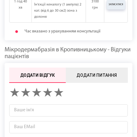
1 год 40
3100
Ін'єкції кеналогу (1 ампула) 2
ЗАПИСАТИСЯ
хв
грн
кат. (від 6 до 30 см2) зона з
долоню
Час вказано з урахуванням консультації
Мікродермабразія в Кропивницькому - Відгуки
пацієнтів
ДОДАТИ ВІДГУК
ДОДАТИ ПИТАННЯ