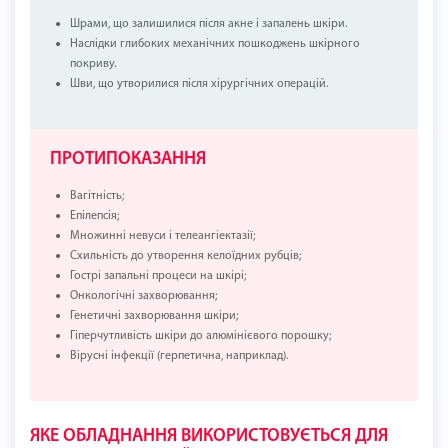
Шрами, що залишилися після акне і запалень шкіри.
Наслідки глибоких механічних пошкоджень шкірного
покриву.
Шви, що утворилися після хірургічних операцій.
ПРОТИПОКАЗАННЯ
Вагітність;
Епілепсія;
Множинні невуси і телеангіектазії;
Схильність до утворення келоїдних рубців;
Гострі запальні процеси на шкірі;
Онкологічні захворювання;
Генетичні захворювання шкіри;
Гіперчутливість шкіри до алюмінієвого порошку;
Вірусні інфекції (герпетична, наприклад).
ЯКЕ ОБЛАДНАННЯ ВИКОРИСТОВУЄТЬСЯ ДЛЯ