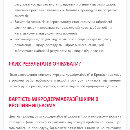
регулюватися, що дає змогу працювати з різними шарами шкіри,
включно з роговим і базальним. Зазвичай процедура не потребує
анестезії.
Захист від сонця. На завершальному етапі сеансу на оброблені
ділянки шкіри наноситься сонцезахисний крем, щоб запобігти
негативному впливу сонячних променів.
Рекомендації щодо догляду за шкірою. Спеціаліст дає пацієнту
рекомендації щодо догляду за шкірою між сеансами, щоб
забезпечити найкращі результати та швидке відновлення.
ЯКИХ РЕЗУЛЬТАТІВ ОЧІКУВАТИ?
Після завершення повного курсу мікродермабразії в Кропивницькому
атрофічні рубці набувають м'якшої структури, зникають ущільнення,
рельєф рубця розгладжується, а шкіра відновлює природний відтінок.
ВАРТІСТЬ МІКРОДЕРМАБРАЗІЇ ШКІРИ В
КРОПИВНИЦЬКОМУ
Ціна на процедуру мікродермабразії шкіри в Кропивницькому вказана
в розділі «Ціни» на сайті та залежить від розміру проблемної зони. Щоб
записатися на процедуру, Ви можете зв'язатися з нами за контактними