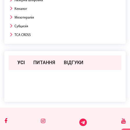
Лазерна шліфовка
Кеналог
Мезотерапія
Субцизія
TCA CROSS
УСІ
ПИТАННЯ
ВIДГУКИ
Поки немає відгуків чи питань