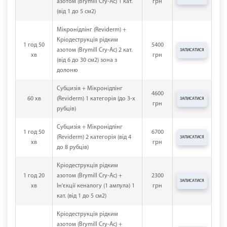
азотом (Brymill Cry-Ac) 1 кат.
грн
(від 1 до 5 см2)
Мікронідлінг (Reviderm) +
Кріодеструкція рідким
1 год 50
5400
азотом (Brymill Cry-Ac) 2 кат.
ЗАПИСАТИСЯ
хв
грн
(від 6 до 30 см2) зона з
долоню
Субцизія + Мікронідлінг
4600
60 хв
(Reviderm) 1 категорія (до 3-х
ЗАПИСАТИСЯ
грн
рубців)
Субцизія + Мікронідлінг
1 год 50
6700
(Reviderm) 2 категорія (від 4
ЗАПИСАТИСЯ
хв
грн
до 8 рубців)
Кріодеструкція рідким
1 год 20
азотом (Brymill Cry-Ac) +
2300
ЗАПИСАТИСЯ
хв
Ін'єкції кеналогу (1 ампула) 1
грн
кат. (від 1 до 5 см2)
Кріодеструкція рідким
азотом (Brymill Cry-Ac) +