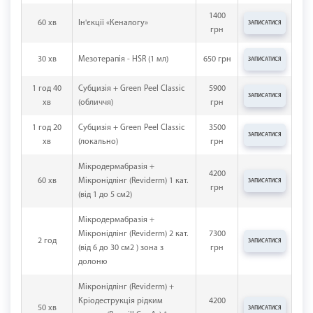
1400
60 хв
Ін'єкції «Кеналогу»
ЗАПИСАТИСЯ
грн
30 хв
Мезотерапія - HSR (1 мл)
650 грн
ЗАПИСАТИСЯ
1 год 40
Субцизія + Green Peel Classic
5900
ЗАПИСАТИСЯ
хв
(обличчя)
грн
1 год 20
Субцизія + Green Peel Classic
3500
ЗАПИСАТИСЯ
хв
(локально)
грн
Мікродермабразія +
4200
60 хв
Мікронідлінг (Reviderm) 1 кат.
ЗАПИСАТИСЯ
грн
(від 1 до 5 см2)
Мікродермабразія +
Мікронідлінг (Reviderm) 2 кат.
7300
2 год
ЗАПИСАТИСЯ
(від 6 до 30 см2 ) зона з
грн
долоню
Мікронідлінг (Reviderm) +
Кріодеструкція рідким
4200
50 хв
ЗАПИСАТИСЯ