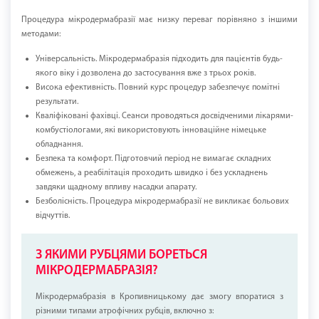
Процедура мікродермабразії має низку переваг порівняно з іншими
методами:
Універсальність. Мікродермабразія підходить для пацієнтів будь-
якого віку і дозволена до застосування вже з трьох років.
Висока ефективність. Повний курс процедур забезпечує помітні
результати.
Кваліфіковані фахівці. Сеанси проводяться досвідченими лікарями-
комбустіологами, які використовують інноваційне німецьке
обладнання.
Безпека та комфорт. Підготовчий період не вимагає складних
обмежень, а реабілітація проходить швидко і без ускладнень
завдяки щадному впливу насадки апарату.
Безболісність. Процедура мікродермабразії не викликає больових
відчуттів.
З ЯКИМИ РУБЦЯМИ БОРЕТЬСЯ
МІКРОДЕРМАБРАЗІЯ?
Мікродермабразія в Кропивницькому дає змогу впоратися з
різними типами атрофічних рубців, включно з: