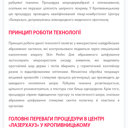
рубцевої тканини. Процедура мікродермабразії є неінвазивною,
оскільки не порушує цілісність шкірного покриву. У Кропивницькому
цю процедуру проводить кваліфікований лікар-комбустіолог Центру
«Лазерхауз», дотримуючись міжнародного медичного протоколу.
ПРИНЦИП РОБОТИ ТЕХНОЛОГІЇ
Принцип роботи даної технології полягає у використанні найдрібніших
абразивних частинок, які контрольовано подаються через спеціальний
наконечник апарату Skin Peeler. Для абразивного шліфування
застосовують мікрокристали оксиду алюмінію, які видаляють
ороговілий шар дерми і потім збирають у герметичний контейнер
разом із відшліфованими клітинами. Механічна обробка покращує
місцевий кровообіг і стимулює процеси регенерації, що призводить до
швидшого оновлення шкіри. Рубцева тканина розм'якшується,
щільності розсмоктуються, а текстура стає більш однорідною. Крім того,
процедура сприяє підвищенню тургору та еластичності шкіри, оскільки
абразивне шліфування стимулює синтез колагену й еластину в
організмі.
ГОЛОВНІ ПЕРЕВАГИ ПРОЦЕДУРИ В ЦЕНТРІ
«ЛАЗЕРХАУЗ» У КРОПИВНИЦЬКОМУ