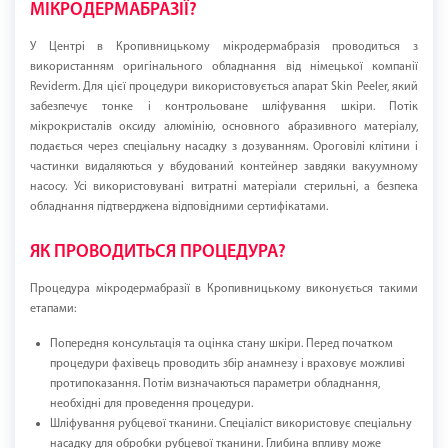
МІКРОДЕРМАБРАЗІЇ?
У Центрі в Кропивницькому мікродермабразія проводиться з
використанням оригінального обладнання від німецької компанії
Reviderm. Для цієї процедури використовується апарат Skin Peeler, який
забезпечує тонке і контрольоване шліфування шкіри. Потік
мікрокристалів оксиду алюмінію, основного абразивного матеріалу,
подається через спеціальну насадку з дозуванням. Ороговілі клітини і
частинки видаляються у вбудований контейнер завдяки вакуумному
насосу. Усі використовувані витратні матеріали стерильні, а безпека
обладнання підтверджена відповідними сертифікатами.
ЯК ПРОВОДИТЬСЯ ПРОЦЕДУРА?
Процедура мікродермабразії в Кропивницькому виконується такими
етапами:
Попередня консультація та оцінка стану шкіри. Перед початком
процедури фахівець проводить збір анамнезу і враховує можливі
протипоказання. Потім визначаються параметри обладнання,
необхідні для проведення процедури.
Шліфування рубцевої тканини. Спеціаліст використовує спеціальну
насадку для обробки рубцевої тканини. Глибина впливу може