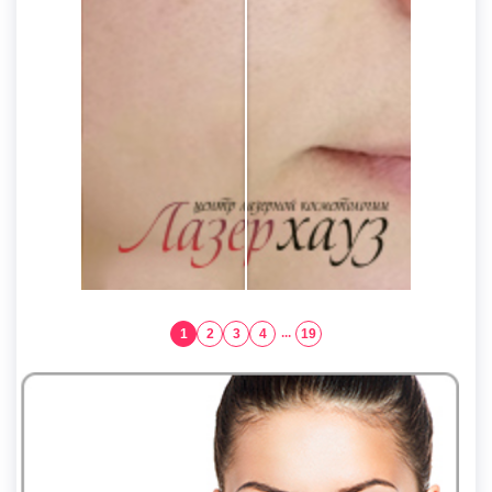
1
2
3
4
...
19