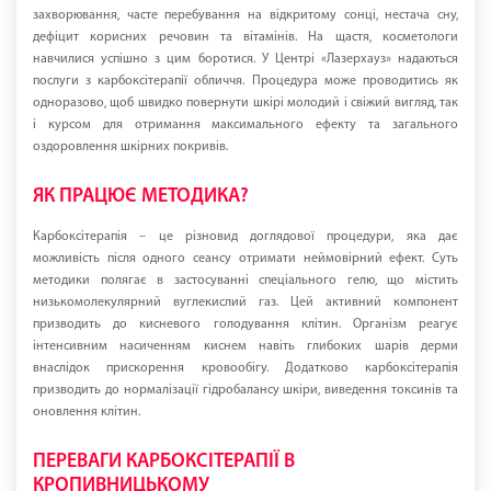
захворювання, часте перебування на відкритому сонці, нестача сну,
дефіцит корисних речовин та вітамінів. На щастя, косметологи
навчилися успішно з цим боротися. У Центрі «Лазерхауз» надаються
послуги з карбоксітерапії обличчя. Процедура може проводитись як
одноразово, щоб швидко повернути шкірі молодий і свіжий вигляд, так
і курсом для отримання максимального ефекту та загального
оздоровлення шкірних покривів.
ЯК ПРАЦЮЄ МЕТОДИКА?
Карбоксітерапія – це різновид доглядової процедури, яка дає
можливість після одного сеансу отримати неймовірний ефект. Суть
методики полягає в застосуванні спеціального гелю, що містить
низькомолекулярний вуглекислий газ. Цей активний компонент
призводить до кисневого голодування клітин. Організм реагує
інтенсивним насиченням киснем навіть глибоких шарів дерми
внаслідок прискорення кровообігу. Додатково карбоксітерапія
призводить до нормалізації гідробалансу шкіри, виведення токсинів та
оновлення клітин.
ПЕРЕВАГИ КАРБОКСІТЕРАПІЇ В
КРОПИВНИЦЬКОМУ