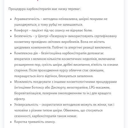
Процедура карбоксітерапія має низку переваг:
Атравматичність – методика неінвазивна, шкірні покриви не
ушкоджуються, а тому рубці не залишаються.
Комфорт – пацієнт під час сеансу не відчуває болю.
Безпечність – у Центрі «Лазерхауз» використовують сертифіковану
косметику провідних світових виробників. Вона не містить
шкідливих компонентів. Побічні та алергічні реакції виключені.
Комплексна дія – безін'єкційна карбоксітерапія допомагає
впоратися з великою кількістю косметичних недоліків, включаючи
розширення пор, сухість шкіри, дрібні висипання, в'ялість та ознаки
старіння. Після проходження курсу обличчя стає свіжішим,
покращується його відтінок, блокуються запалення.
Можливість поєднувати з іншими косметологічними процедурами
(ін'єкціями Ботоксу або Диспорту, мезотерапією, LPG-масажем,
біоревіталізацією, лазерним омолодженням та ін.) для кращого
ефекту.
Універсальність – скористатися методикою можуть як жінки, так і
чоловіки з різним типом шкіри. Обмежень, що стосуються
сезонності, карбоксітерапія також немає.
Коротка тривалість сеансу.