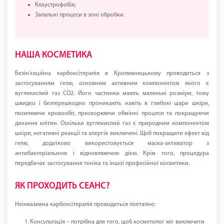
Клаустрофобія;
Запальні процеси в зоні обробки.
НАША КОСМЕТИКА
Безін'єкційна карбоксітерапія в Кропивницькому проводиться з
застосуванням гелю, основним активним компонентом якого є
вуглекислий газ CO2. Його частинки мають маленькі розміри, тому
швидко і безперешкодно проникають навіть в глибокі шари шкіри,
посилюючи кровообіг, прискорюючи обмінні процеси та покращуючи
дихання клітин. Оскільки вуглекислий газ є природним компонентом
шкіри, негативні реакції та алергія виключені. Щоб покращити ефект від
гелю, додатково використовується маска-активатор з
антибактеріальною і відновлюючою дією. Крім того, процедура
передбачає застосування тоніка та іншої професійної косметики.
ЯК ПРОХОДИТЬ СЕАНС?
Неінвазивна карбоксітерапія проводиться поетапно:
Консультація – потрібна для того, щоб косметолог міг виключити