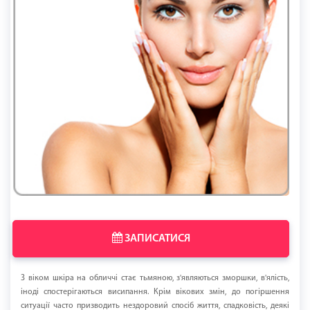
ЗАПИСАТИСЯ
З віком шкіра на обличчі стає тьмяною, з'являються зморшки, в'ялість,
іноді спостерігаються висипання. Крім вікових змін, до погіршення
ситуації часто призводить нездоровий спосіб життя, спадковість, деякі