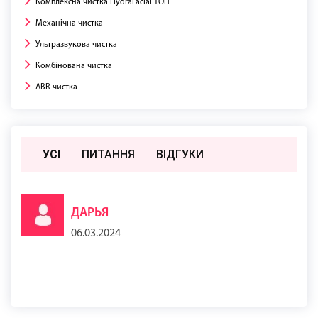
Комплексна чистка HydraFacial ТОП
Механічна чистка
Ультразвукова чистка
Комбінована чистка
ABR-чистка
УСІ
ПИТАННЯ
ВIДГУКИ
ДАРЬЯ
06.03.2024
Карбоксі просто неймовірна процедура, шкіра після неї така
гладенька та зволожена. Просто Вау!