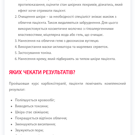
протипоказання, оцінити стан шкірних покривів, дізнатись, який
ефект хоче отримати пацієнт.
Очищення шкіри – за необхідності спеціаліст знімає макіяж з
обличчя пацієнта. Також видаляються забруднення. Для цього
використовується косметичне молочко з гіпоалергенними
властивостями, міцелярна вода або гель, що очищає.
Нанесення на обличчя гелю з двоокисом вуглецю.
Використання маски-активатора та марлевих серветок.
Застосування тоніка.
Нанесення крему, який підбирають за типом шкіри пацієнта.
ЯКИХ ЧЕКАТИ РЕЗУЛЬТАТІВ?
Пройшовши курс карбоксітерапії, пацієнти помічають комплексний
результат:
Поліпшується кровообіг;
Виводяться токсини;
Шкіра стає свіжішою;
Покращується відтінок обличчя;
Зменшуються висипання;
Звужуються пори;