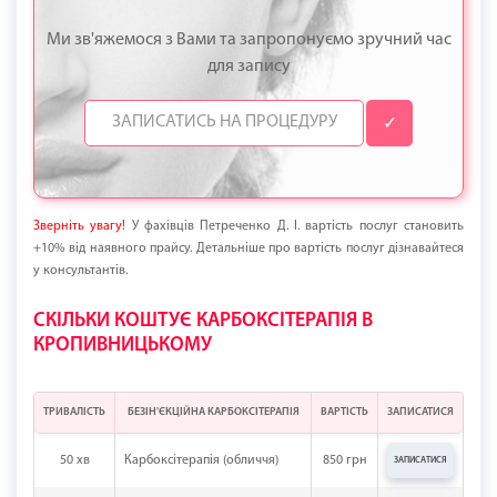
Ми зв'яжемося з Вами та запропонуємо зручний час
для запису
✓
Зверніть увагу!
У фахівців Петреченко Д. І. вартість послуг становить
+10% від наявного прайсу. Детальніше про вартість послуг дізнавайтеся
у консультантів.
СКІЛЬКИ КОШТУЄ КАРБОКСІТЕРАПІЯ В
КРОПИВНИЦЬКОМУ
ТРИВАЛІСТЬ
БЕЗІН'ЄКЦІЙНА КАРБОКСІТЕРАПІЯ
ВАРТІСТЬ
ЗАПИСАТИСЯ
50 хв
Карбоксітерапія (обличчя)
850 грн
ЗАПИСАТИСЯ