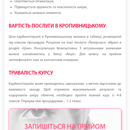
Освітлюється пігментація;
Підвищується пружність та еластичність шкіри;
Усуваються запальні елементи.
ВАРТІСТЬ ПОСЛУГИ В КРОПИВНИЦЬКОМУ
Ціна карбоксітерапії в Кропивницькому вказана в таблиці, розміщеній
під описом процедури. Розцінки на інші послуги «Лазерхауз» зібрані в
розділі «Ціни». Консультація безкоштовна. З актуальними знижками
можна ознайомитись у блоці «Акції». Для запису на прийом
зателефонуйте нам за контактним номером.
ТРИВАЛІСТЬ КУРСУ
Карбоксітерапія може проводитись одноразово з метою підготовки до
важливого заходу. Щоб отримати максимальний результат та
оздоровити шкіру обличчя, необхідно пройти повний курс із 4-8
сеансів. Перерва між процедурами – 1-2 тижні.
ЗАПИШІТЬСЯ НА ПРИЙОМ