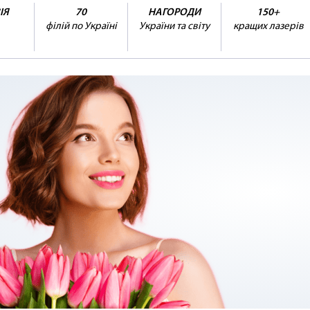
ІЯ
70
НАГОРОДИ
150+
філій по Україні
України та світу
кращих лазерів