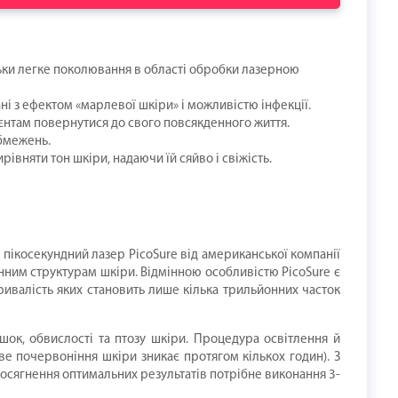
ьки легке поколювання в області обробки лазерною
ані з ефектом «марлевої шкіри» і можливістю інфекції.
єнтам повернутися до свого повсякденного життя.
обмежень.
івняти тон шкіри, надаючи їй сяйво і свіжість.
ікосекундний лазер PicoSure від американської компанії
нним структурам шкіри. Відмінною особливістю PicoSure є
ривалість яких становить лише кілька трильйонних часток
ршок, обвислості та птозу шкіри. Процедура освітлення й
е почервоніння шкіри зникає протягом кількох годин). З
досягнення оптимальних результатів потрібне виконання 3-