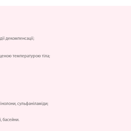
дії декомпенсації;
щеною температурою тіла;
інолони, сульфаніламіди;
, басейни.