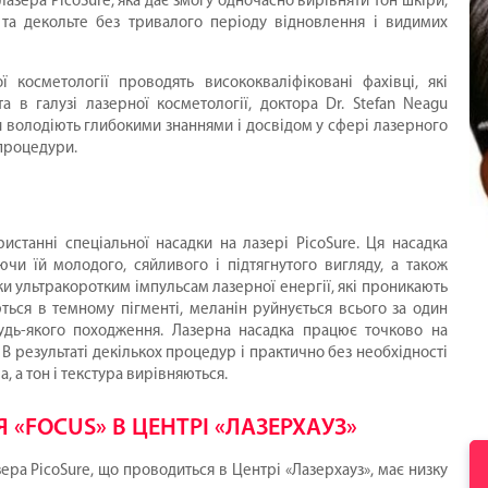
лазера PicoSure, яка дає змогу одночасно вирівняти тон шкіри,
 та декольте без тривалого періоду відновлення і видимих
косметології проводять висококваліфіковані фахівці, які
в галузі лазерної косметології, доктора Dr. Stefan Neagu
 володіють глибокими знаннями і досвідом у сфері лазерного
 процедури.
станні спеціальної насадки на лазері PicoSure. Ця насадка
и їй молодого, сяйливого і підтягнутого вигляду, а також
и ультракоротким імпульсам лазерної енергії, які проникають
ься в темному пігменті, меланін руйнується всього за один
удь-якого походження. Лазерна насадка працює точково на
 В результаті декількох процедур і практично без необхідності
а, а тон і текстура вирівняються.
«FOCUS» В ЦЕНТРІ «ЛАЗЕРХАУЗ»
ра PicoSure, що проводиться в Центрі «Лазерхауз», має низку