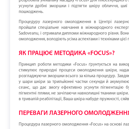
розробила унікальну насадку «Focus» для пікосекундного 
усунути дрібні зморшки і підтягти шкіру обличчя, шиї
пошкоджень.
Процедуру лазерного омолодження в Центрі лазерної 
пройшли спеціальне навчання в міжнародного експерта 
Sadoveanu, і отримали дипломи міжнародного рівня. Вони
омолодження, володіють усіма аспектами і техніками цієї
ЯК ПРАЦЮЄ МЕТОДИКА «FOCUS»?
Принцип роботи методики «Focus» ґрунтується на викори
стимулює природні процеси омолодження шкіри, надаюч
розгладжуючи зморшки всього за кілька процедур. Завдяк
у шари шкіри за трильйонні частки секунди й акумулюют
сеанс, що дає змогу ефективно усунути пігментацію б
пігментні плями, не зачіпаючи навколишні тканини шкіри.
в тривалій реабілітації, Ваша шкіра набуде пружності, сяйв
ПЕРЕВАГИ ЛАЗЕРНОГО ОМОЛОДЖЕННЯ 
Процедура лазерного омолодження «Focus» на основі лазе