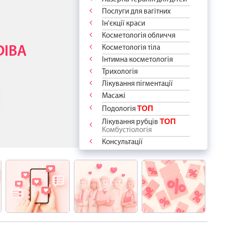
ОДОСТІ -
АШ СПОКІЙ
НТА!
КИ
ДУРИ
Послуги для вагітних
РАТИ?
 РУБЦІ
АМИ У
 ПРОЦЕДУР
Ін'єкції краси
“дякую”!
ідберемо
сть до краси
 ПРО ВАС
ПІКІВ?
Косметологія обличчя
ологію
відчуйте
я
аме для Вас і
азом із
Косметологія тіла
DIBA
 для
ЖІ
у епіляцію
Інтимна косметологія
”
апитання ✨
арт"
і знижкою -
та ветеранів
процедури вже
Трихологія
ШЕ 1600 грн
оров'я!
м переліку
стинами
Лікування пігментації
Масажі
ТОП
Подологія
ТОП
Лікування рубців
Комбустіологія
Консультації