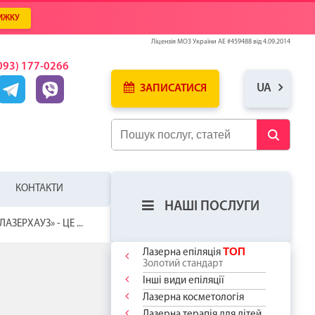
ИЖКУ
Ліцензія МОЗ України АЕ #459488 від 4.09.2014
093) 177-0266
UA
ЗАПИСАТИСЯ
КОНТАКТИ
НАШІ ПОСЛУГИ
ЛАЗЕРХАУЗ» - ЦЕ ...
ТОП
Лазерна епіляція
Золотий стандарт
Інші види епіляції
Лазерна косметологія
ЛЯ
У
ИЦЮ ВЖЕ
Лазерна терапія для дітей