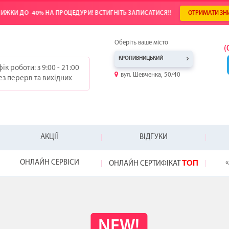
ИЖКИ ДО -40% НА ПРОЦЕДУРИ! ВСТИГНІТЬ ЗАПИСАТИСЯ!!
ОТРИМАТИ ЗН
Оберіть ваше місто
(
КРОПИВНИЦЬКИЙ
ік роботи: з 9:00 - 21:00
вул. Шевченка, 50/40
ез перерв та вихідних
АКЦІЇ
ВІДГУКИ
ТОП
ОНЛАЙН СЕРВІСИ
«
ОНЛАЙН СЕРТИФІКАТ
-25%
-20%
-20%
ТОП
HYDRAFACIAL
ПОДАРУНОК Д
NEW!
НЕ ЗНАЄТЕ, ЯК
ВІДКРИЙ СВІЙ
ВІДЧУЙТЕ РІЗН