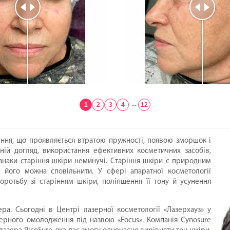
1
2
3
4
...
12
іння, що проявляється втратою пружності, появою зморшок і
й догляд, використання ефективних косметичних засобів,
знаки старіння шкіри неминучі. Старіння шкіри є природним
 його можна сповільнити. У сфері апаратної косметології
оротьбу зі старінням шкіри, поліпшення її тону й усунення
ра. Сьогодні в Центрі лазерної косметології «Лазерхауз» у
ерного омолодження під назвою «Focus». Компанія Cynosure