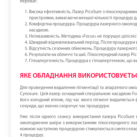
переваг:
Висока ефективність. Лазер PicoSure з пікосекундним
пристроями, вимагаючи меншої кількості процедур д
Комфортна процедура. Процедура лазерного омолодже
насадкою.
Неінвазивність. Методика «Focus» не порушує цілісніс
Швидкий відновлювальний період. Після процедури ві
Відсутність сезонних обмежень. Процедуру лазерног
Результати на обличчі та шиї. Пікосекундний лазер Pi
Гіпоалергенність. Процедура є гіпоалергенною, що ви
ЯКЕ ОБЛАДНАННЯ ВИКОРИСТОВУЄТЬСЯ
Для проведення видалення пігментації та апаратного ом
Cynosure. Цей лазер оснащений спеціальною насадкою Foc
його холодний вплив, під час якого пігмент видаляється
секунди, що значно скорочує час процедури.
Уже після одного сеансу використання лазера PicoSure п
омолодження шкіри з використанням пікосекундного лазе
кожною наступною процедурою стимулюється синтез еластин
4 процедур.