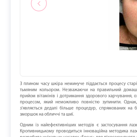
З плином часу шкіра неминуче піддається процесу стар
тьмяним кольором. Незважаючи на правильний домашні
прийом вітамінів і дотримання здорового харчування, о
процесом, який неможливо повністю зупинити. Однак,
з'являється дедалі більше процедур, спрямованих на б
зморшок на обличчі та шиї.
Одним із найефективніших методів є застосування лазе
Кропивницькому проводиться інноваційна методика лаз