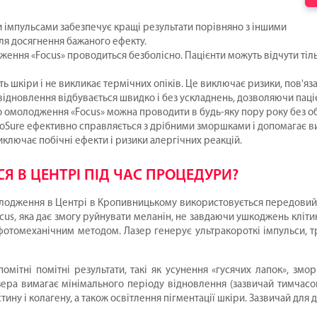
и імпульсами забезпечує кращі результати порівняно з іншими
ля досягнення бажаного ефекту.
ння «Focus» проводиться безболісно. Пацієнти можуть відчути тіл
ть шкіри і не викликає термічних опіків. Це виключає ризики, пов'яз
дновлення відбувається швидко і без ускладнень, дозволяючи паці
о омолодження «Focus» можна проводити в будь-яку пору року без 
coSure ефективно справляється з дрібними зморшками і допомагає вир
ключає побічні ефекти і ризики алергічних реакцій.
 В ЦЕНТРІ ПІД ЧАС ПРОЦЕДУРИ?
олодження в Центрі в Кропивницькому використовується передовий п
us, яка дає змогу руйнувати меланін, не завдаючи ушкоджень кліти
 фотомеханічним методом. Лазер генерує ультракороткі імпульси, т
омітні помітні результати, такі як усунення «гусячих лапок», змо
ра вимагає мінімального періоду відновлення (зазвичай тимчасов
у і колагену, а також освітлення пігментації шкіри. Зазвичай для 