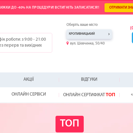
ИЖКИ ДО -40% НА ПРОЦЕДУРИ! ВСТИГНІТЬ ЗАПИСАТИСЯ!!
ОТРИМАТИ ЗН
Оберіть ваше місто
(
КРОПИВНИЦЬКИЙ
ік роботи: з 9:00 - 21:00
вул. Шевченка, 50/40
ез перерв та вихідних
АКЦІЇ
ВІДГУКИ
ТОП
ОНЛАЙН СЕРВІСИ
«
ОНЛАЙН СЕРТИФІКАТ
-25%
-20%
-20%
ТОП
WOW!
HYDRAFACIAL
ВІДКРИЙ СВІЙ
ПОДАРУНОК Д
NEW!
НЕ ЗНАЄТЕ, ЯК
ВІДЧУЙТЕ РІЗН