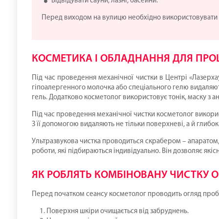
Відвідувати сауни, лазні, басейни.
Перед виходом на вулицю необхідно використовувати 
КОСМЕТИКА І ОБЛАДНАННЯ ДЛЯ ПРО
Під час проведення механічної чистки в Центрі «Лазерха
гіпоалергенного молочка або спеціального гелю видаляють
гель. Додатково косметолог використовує тонік, маску з а
Під час проведення механічної чистки косметолог викорис
З її допомогою видаляють не тільки поверхневі, а й глибок
Ультразвукова чистка проводиться скрабером – апаратом,
роботи, які підбираються індивідуально. Він дозволяє якіс
ЯК РОБЛЯТЬ КОМБІНОВАНУ ЧИСТКУ 
Перед початком сеансу косметолог проводить огляд пробле
Поверхня шкіри очищається від забруднень.