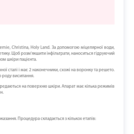
ie, Christina, Holy Land. За допомогою міцелярної води,
етику. Щоб розм'якшити інфільтрати, наноситься гідруючий
пом шкіри пацієнта.
ї сталі і має 2 наконечники, схожі на воронку та решето.
го роду висипання.
ередаються на поверхню шкіри. Апарат має кілька режимів
н.
азання. Процедура складається з кількох етапів: