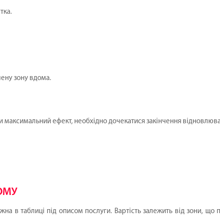
тка.
лену зону вдома.
и максимальний ефект, необхідно дочекатися закінчення відновлюваль
ОМУ
на в таблиці під описом послуги. Вартість залежить від зони, що п