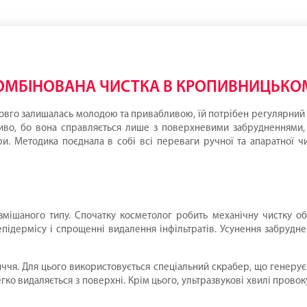
ОМБІНОВАНА ЧИСТКА В КРОПИВНИЦЬКО
овго залишалась молодою та привабливою, їй потрібен регулярний 
о, бо вона справляється лише з поверхневими забрудненнями, т
и. Методика поєднала в собі всі переваги ручної та апаратної 
ішаного типу. Спочатку косметолог робить механічну чистку о
епідермісу і спрощенні видалення інфільтратів. Усунення забруднен
иччя. Для цього використовується спеціальний скрабер, що генерує
гко видаляється з поверхні. Крім цього, ультразвукові хвилі пров