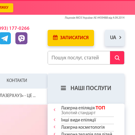
ИЖКУ
Ліцензія МОЗ України АЕ #459488 від 4.09.2014
093) 177-0266
UA
ЗАПИСАТИСЯ
КОНТАКТИ
НАШІ ПОСЛУГИ
ЛАЗЕРХАУЗ» - ЦЕ ...
ТОП
Лазерна епіляція
Золотий стандарт
Інші види епіляції
Лазерна косметологія
ЛЯ
У
ИЦЮ ВЖЕ
Лазерна терапія для дітей