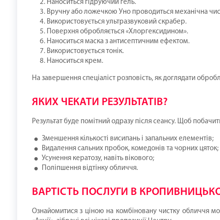
Наноситься гідруючий гель.
Вручну або ложечкою Уно проводиться механічна чис
Використовується ультразвуковий скрабер.
Поверхня обробляється «Хлоргексидином».
Наноситься маска з антисептичним ефектом.
Використовується тонік.
Наноситься крем.
На завершення спеціаліст розповість, як доглядати оброб
ЯКИХ ЧЕКАТИ РЕЗУЛЬТАТІВ?
Результат буде помітний одразу після сеансу. Щоб побачит
Зменшення кількості висипань і запальних елементів;
Видалення сальних пробок, комедонів та чорних цяток;
Усунення кератозу, навіть вікового;
Поліпшення відтінку обличчя.
ВАРТІСТЬ ПОСЛУГИ В КРОПИВНИЦЬК
Ознайомитися з ціною на комбіновану чистку обличчя мож