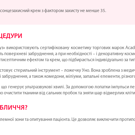
сонцезахисний крем з фактором захисту не менше 35.
ЦЕДУРИ
уз» використовують сертифіковану косметику торгових марок Academ
 поверхневі забруднення, а при необхідності – і декоративну косм
нтисептичним ефектом та крем, що підбирається індивідуально за ти
товує стерильний інструмент – ложечку Уно. Вона зроблена з медично
і забруднення, а також комедони, міліуми, запальні елементи, різно
 що генерує ультразвукові хвилі. За допомогою лопатки імпульси п
но очистити тканини від сальних пробок та зняти шар відмерлих кліти
ОБЛИЧЧЯ?
мної зони та опитування пацієнта. Це дозволяє виключити протипок