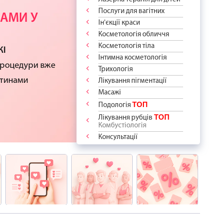
ОДОСТІ -
АШ СПОКІЙ
НТА!
КИ
ДУРИ
Послуги для вагітних
РАТИ?
 РУБЦІ
АМИ У
 ПРОЦЕДУР
Ін'єкції краси
“дякую”!
ідберемо
ВСЕ!
 ПРО ВАС
ПІКІВ?
Косметологія обличчя
ологію
сть до краси
відчуйте
я
аме для Вас і
Косметологія тіла
DIBA
-ПРОЦЕДУР
 для
ЖІ
у епіляцію
азом із
Інтимна косметологія
”
апитання ✨
арт"
і знижкою -
та ветеранів
 та зафіксуйте
процедури вже
Трихологія
ШЕ 1600 грн
оров'я!
м переліку
стинами
Лікування пігментації
Масажі
ТОП
Подологія
ТОП
Лікування рубців
Комбустіологія
Консультації