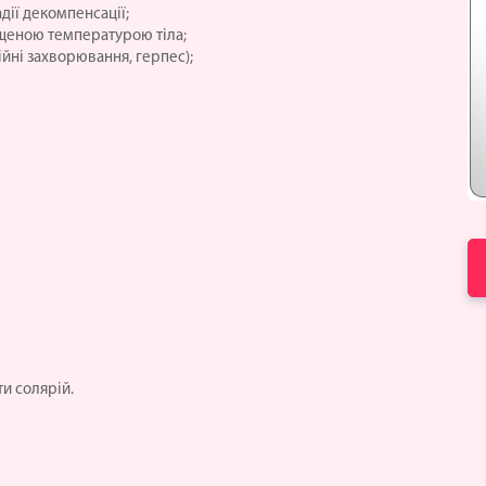
дії декомпенсації;
щеною температурою тіла;
ійні захворювання, герпес);
ти солярій.