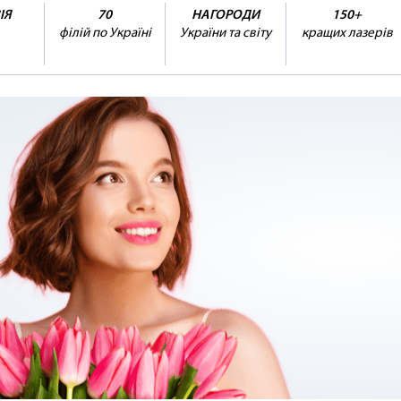
ІЯ
70
НАГОРОДИ
150+
філій по Україні
України та світу
кращих лазерів