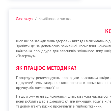
Лазерхауз
Комбінована чистка
К
Щоб шкіра завжди мала здоровий вигляд і максимально д
Зробити це за допомогою звичайної косметики неможлив
найкраща процедура для власників змішаного типу шкір
«Лазерхауз».
ЯК ПРАЦЮЄ МЕТОДИКА?
Процедуру рекомендують проводити власникам шкіри зм
гідруючий гель, завдання якого полягає в розм'якшенні 
вручну або ложечкою Уно.
На другому етапі здійснюється ультразвукова чистка обл
вони роблять шар відмерлих клітин пухкішим, тому він ле
та допомагають кисню проникнути в глибокі тканини.