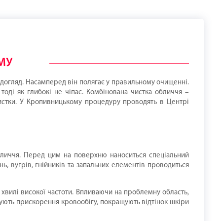
МУ
догляд. Насамперед він полягає у правильному очищенні.
оді як глибокі не чіпає. Комбінована чистка обличчя –
чистки. У Кропивницькому процедуру проводять в Центрі
бличчя. Перед цим на поверхню наноситься спеціальний
ь, вугрів, гнійників та запальних елементів проводиться
 хвилі високої частоти. Впливаючи на проблемну область,
окують прискорення кровообігу, покращують відтінок шкіри