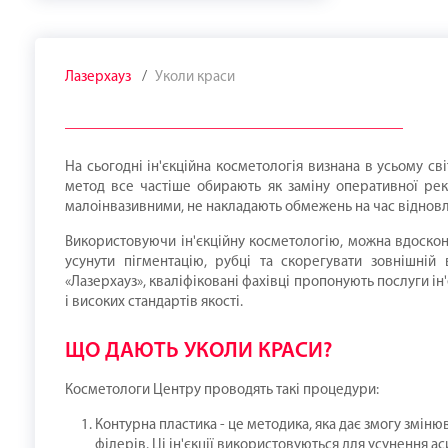
Лазерхауз
Уколи краси
На сьогодні ін'єкційна косметологія визнана в усьому св
метод все частіше обирають як заміну оперативної реко
малоінвазивними, не накладають обмежень на час відновле
Використовуючи ін'єкційну косметологію, можна вдосконал
усунути пігментацію, рубці та скорегувати зовнішній 
«Лазерхауз», кваліфіковані фахівці пропонують послуги і
і високих стандартів якості.
ЩО ДАЮТЬ УКОЛИ КРАСИ?
Косметологи Центру проводять такі процедури:
Контурна пластика - це методика, яка дає змогу змін
філерів. Ці ін'єкції використовуються для усунення а