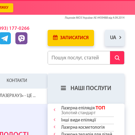
ИЖКУ
Ліцензія МОЗ України АЕ #459488 від 4.09.2014
093) 177-0266
UA
ЗАПИСАТИСЯ
КОНТАКТИ
НАШІ ПОСЛУГИ
ЛАЗЕРХАУЗ» - ЦЕ ...
ТОП
Лазерна епіляція
Золотий стандарт
Інші види епіляції
Лазерна косметологія
ЛЯ
У
ИЦЮ ВЖЕ
Лазерна терапія для дітей