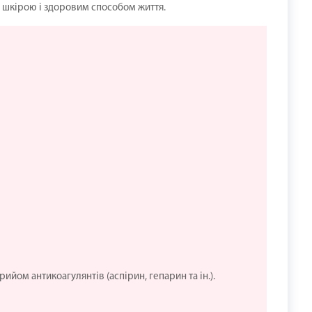
а шкірою і здоровим способом життя.
йом антикоагулянтів (аспірин, гепарин та ін.).