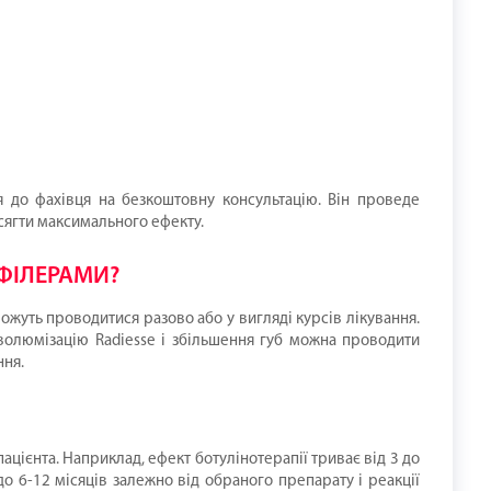
я до фахівця на безкоштовну консультацію. Він проведе
осягти максимального ефекту.
ФІЛЕРАМИ?
можуть проводитися разово або у вигляді курсів лікування.
, волюмізацію Radiesse і збільшення губ можна проводити
ння.
ацієнта. Наприклад, ефект ботулінотерапії триває від 3 до
 до 6-12 місяців залежно від обраного препарату і реакції