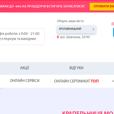
ИЖКИ ДО -40% НА ПРОЦЕДУРИ! ВСТИГНІТЬ ЗАПИСАТИСЯ!!
ОТРИМАТИ ЗН
Оберіть ваше місто
(
КРОПИВНИЦЬКИЙ
ік роботи: з 9:00 - 21:00
вул. Шевченка, 50/40
ез перерв та вихідних
АКЦІЇ
ВІДГУКИ
ТОП
ОНЛАЙН СЕРВІСИ
«
ОНЛАЙН СЕРТИФІКАТ
-25%
-20%
-20%
ТОП
WOW!
HYDRAFACIAL
ВІДКРИЙ СВІЙ
ПОДАРУНОК Д
NEW!
НЕ ЗНАЄТЕ, ЯК
ВІДЧУЙТЕ РІЗН