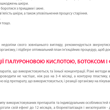
пошкоджень шкіри.
 боротися з прищами і акне.
в'ялість шкіри, а також уповільнення процесу старіння.
.
я тощо.
 недоліки свого зовнішнього вигляду, рекомендується звернутис
організму, і підбере оптимальний план ін'єкційних процедур, щоб д
ІЇ ГІАЛУРОНОВОЮ КИСЛОТОЮ, БОТОКСОМ І 
ратів, що використовуються, та їхньої концентрації. Різні методи 
проводити не частіше, ніж раз на 3-4 місяці, а контурну пластику
но від препарату, що використовується, і реакції організму на лікува
типу використовуваних препаратів та індивідуальних особливостей п
рігати свій ефект до 12 місяців, а біоревіталізація і мезотерапія -