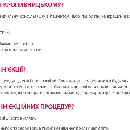
Ї В КРОПИВНИЦЬКОМУ?
дуальну консультацію з пацієнтом, щоб підібрати найкращий ва
тики.
бажанням пацієнта.
екції проблемної зони.
Н'ЄКЦІЇ?
 підходять для всіх типів шкіри. Вони можуть проводитися в будь-як
ь дерматологічні проблеми, позбавляють целюліту та локальних жиро
ологом, щоб вибрати оптимальний метод і препарати для корекції 
 ІН'ЄКЦІЙНИХ ПРОЦЕДУР?
овнішнього вигляду:
енькою та здоровою, а також зменшення прояву целюліту.