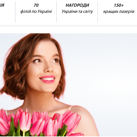
ІЯ
70
НАГОРОДИ
150+
філій по Україні
України та світу
кращих лазерів