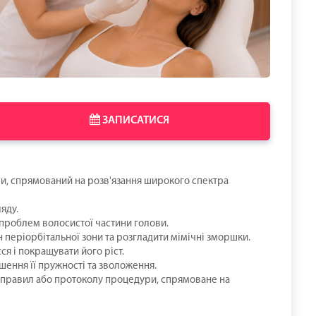
ЗАПИСАТИСЯ
и, спрямований на розв'язання широкого спектра
яду.
 проблем волосистої частини голови.
 періорбітальної зони та розгладити мімічні зморшки.
я і покращувати його ріст.
шення її пружності та зволоження.
х правил або протоколу процедури, спрямоване на