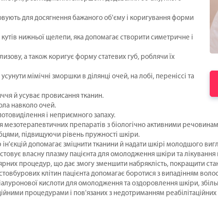
товують для досягнення бажаного об'єму і коригування форми
і кутів нижньої щелепи, яка допомагає створити симетричне і
лизову, а також коригує форму статевих губ, роблячи їх
 усунути мімічні зморшки в ділянці очей, на лобі, переніссі та
иччя й усуває провисання тканин.
ола навколо очей.
потовиділення і неприємного запаху.
ня мезотерапевтичних препаратів з біологічно активними речовинам
убцями, підвищуючи рівень пружності шкіри.
 ін'єкцій допомагає зміцнити тканини й надати шкірі молодшого вигл
истовує власну плазму пацієнта для омолодження шкіри та лікування
ярних процедур, що дає змогу зменшити набряклість, покращити стан
стовбурових клітин пацієнта допомагає боротися з випадінням волосс
ї гіалуронової кислоти для омолодження та оздоровлення шкіри, збіль
кційними процедурами і пов'язаних з недотриманням реабілітаційни