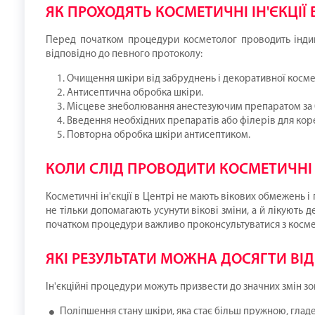
ЯК ПРОХОДЯТЬ КОСМЕТИЧНІ ІН'ЄКЦІ
Перед початком процедури косметолог проводить індиві
відповідно до певного протоколу:
Очищення шкіри від забруднень і декоративної косме
Антисептична обробка шкіри.
Місцеве знеболювання анестезуючим препаратом за 
Введення необхідних препаратів або філерів для кор
Повторна обробка шкіри антисептиком.
КОЛИ СЛІД ПРОВОДИТИ КОСМЕТИЧНІ І
Косметичні ін'єкції в Центрі не мають вікових обмежень і
не тільки допомагають усунути вікові зміни, а й лікуют
початком процедури важливо проконсультуватися з космет
ЯКІ РЕЗУЛЬТАТИ МОЖНА ДОСЯГТИ ВІД
Ін'єкційні процедури можуть призвести до значних змін з
Поліпшення стану шкіри, яка стає більш пружною, глад