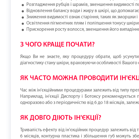
Розгладження рубців і шрамів, зменшення видимості 
Відновлення балансу води і жиру в шкірі, що допомагає
Зниження видимості ознак старіння, таких як зморшки і 
Освітлення пігментних плям і поліпшення тонусу шкіри
Прискорення росту волосся, зменшення його випадінн
З ЧОГО КРАЩЕ ПОЧАТИ?
Якщо Ви не знаєте, яку процедуру обрати, щоб усунути
діагностику стану шкіри, враховуючи особливості Вашого 
ЯК ЧАСТО МОЖНА ПРОВОДИТИ ІН'ЄКЦ
Час між ін'єкційними процедурами залежить від типу препа
Наприклад, ін'єкції Диспорту і Ботоксу рекомендується 
одноразово або з періодичністю від 6 до 18 місяців, залеж
ЯК ДОВГО ДІЮТЬ ІН'ЄКЦІЇ?
Тривалість ефекту від ін'єкційних процедур залежить від 
6 місяців, контурна пластика і збільшення губ можуть збе