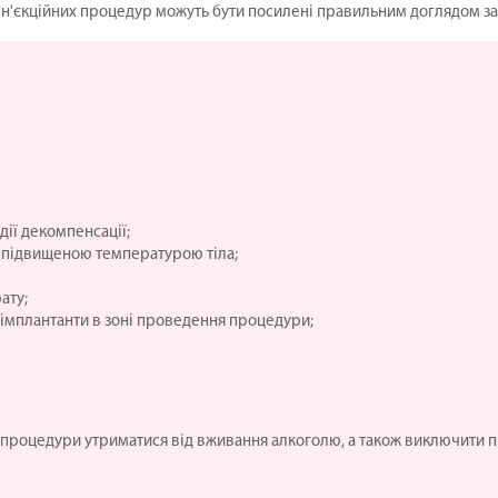
и ін'єкційних процедур можуть бути посилені правильним доглядом з
дії декомпенсації;
 підвищеною температурою тіла;
ату;
і імплантанти в зоні проведення процедури;
о процедури утриматися від вживання алкоголю, а також виключити при