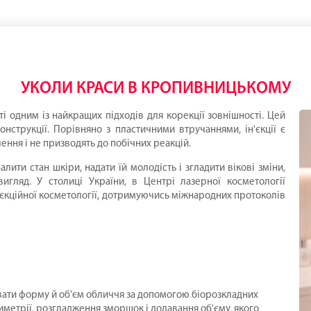
УКОЛИ КРАСИ В КРОПИВНИЦЬКОМУ
іті одним із найкращих підходів для корекції зовнішності. Цей
нструкції. Порівняно з пластичними втручаннями, ін'єкції є
ння і не призводять до побічних реакцій.
ити стан шкіри, надати їй молодість і згладити вікові зміни,
вигляд. У столиці України, в Центрі лазерної косметології
н'єкційної косметології, дотримуючись міжнародних протоколів
ювати форму й об'єм обличчя за допомогою біорозкладних
симетрії, розгладження зморшок і додавання об'єму, якого