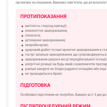
організму на лікування. Важливо пам'ятати, що результат
ПРОТИПОКАЗАННЯ
вагітність і період лактації;
онкологічні захворювання;
епілепсія;
аутоімунні захворювання;
хвороби крові;
цукровий діабет та інші хронічні захворювання в ста
гострі запальні захворювання, що супроводжуються
захворювання шкіри в місці передбачуваної ін'єкції;
алергічні реакції на будь-який з компонентів препар
раніше введені не біодеградуючі ін'єкційні або інш
не проводиться в брилі.
ПІДГОТОВКА
Особливої підготовки не потрібно. Бажано за 2-3 дні д
ПІСЛЯПРОЦЕДУРНИЙ РЕЖИМ