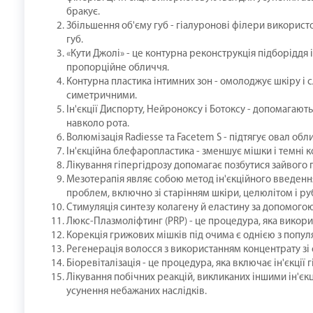
бракує.
Збільшення об'єму губ - гіалуронові філери викорис
губ.
«Кути Джолі» - це контурна реконструкція підборіддя 
пропорційне обличчя.
Контурна пластика інтимних зон - омолоджує шкіру і с
симетричними.
Ін'єкції Диспорту, Нейроноксу і Ботоксу - допомагають
навколо рота.
Волюмізація Radiesse та Facetem S - підтягує овал обл
Ін'єкційна блефаропластика - зменшує мішки і темні к
Лікування гіпергідрозу допомагає позбутися зайвого 
Мезотерапія являє собою метод ін'єкційного введен
проблем, включно зі старінням шкіри, целюлітом і р
Стимуляція синтезу колагену й еластину за допомогою
Люкс-Плазмоліфтинг (PRP) - це процедура, яка викор
Корекція грижових мішків під очима є однією з попул
Регенерація волосся з використанням концентрату зі 
Біоревіталізація - це процедура, яка включає ін'єкці
Лікування побічних реакцій, викликаних іншими ін'є
усунення небажаних наслідків.