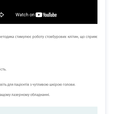
методика стимулює роботу стовбурових клітин, що сприяє
ість.
іть для пацієнтів з чутливою шкірою голови.
кращому лазерному обладнанні.