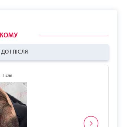
ЬКОМУ
ДО І ПІСЛЯ
Після
До
Після