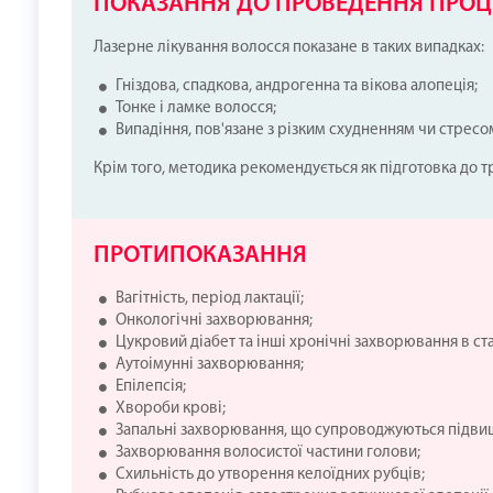
ПОКАЗАННЯ ДО ПРОВЕДЕННЯ ПРОЦ
Лазерне лікування волосся показане в таких випадках:
Гніздова, спадкова, андрогенна та вікова алопеція;
Тонке і ламке волосся;
Випадіння, пов'язане з різким схудненням чи стресо
Крім того, методика рекомендується як підготовка до тр
ПРОТИПОКАЗАННЯ
Вагітність, період лактації;
Онкологічні захворювання;
Цукровий діабет та інші хронічні захворювання в ста
Аутоімунні захворювання;
Епілепсія;
Хвороби крові;
Запальні захворювання, що супроводжуються підви
Захворювання волосистої частини голови;
Схильність до утворення келоїдних рубців;