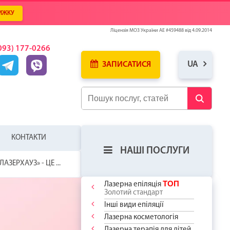
ИЖКУ
Ліцензія МОЗ України АЕ #459488 від 4.09.2014
093) 177-0266
UA
ЗАПИСАТИСЯ
КОНТАКТИ
НАШІ ПОСЛУГИ
ЛАЗЕРХАУЗ» - ЦЕ ...
ТОП
Лазерна епіляція
Золотий стандарт
Інші види епіляції
Лазерна косметологія
ЛЯ
У
ИЦЮ ВЖЕ
ОДОСТІ -
Лазерна терапія для дітей