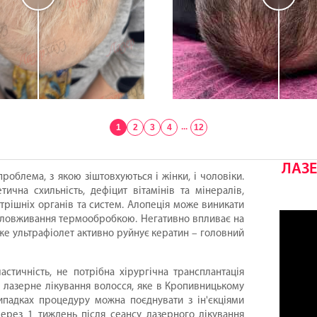
1
2
3
4
...
12
ЛАЗЕ
облема, з якою зіштовхуються і жінки, і чоловіки.
ична схильність, дефіцит вітамінів та мінералів,
утрішніх органів та систем. Алопеція може виникати
 зловживання термообробкою. Негативно впливає на
же ультрафіолет активно руйнує кератин – головний
тичність, не потрібна хірургічна трансплантація
 лазерне лікування волосся, яке в Кропивницькому
ипадках процедуру можна поєднувати з ін'єкціями
ерез 1 тиждень після сеансу лазерного лікування