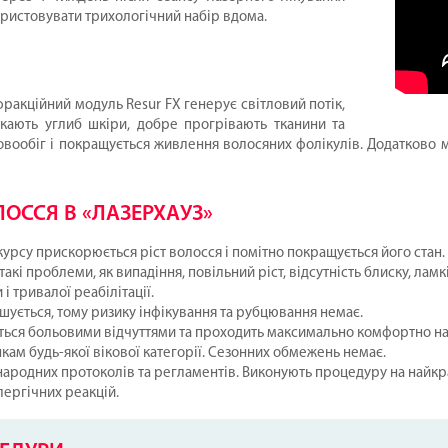
ористовувати трихологічний набір вдома.
фракційний модуль Resur FX генерує світловий потік,
кають углиб шкіри, добре прогрівають тканини та
ообіг і покращується живлення волосяних фолікулів. Додатково 
ОССЯ В «ЛАЗЕРХАУЗ»
курсу прискорюється ріст волосся і помітно покращується його стан.
кі проблеми, як випадіння, повільний ріст, відсутність блиску, ламк
і тривалої реабілітації.
шується, тому ризику інфікування та рубцювання немає.
ься больовими відчуттями та проходить максимально комфортно нав
кам будь-якої вікової категорії. Сезонних обмежень немає.
жнародних протоколів та регламентів. Виконують процедуру на най
лергічних реакцій.