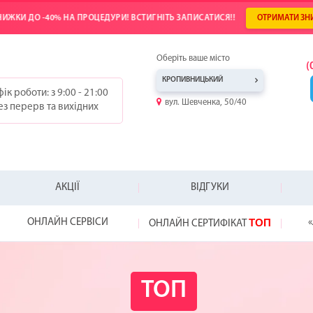
ИЖКИ ДО -40% НА ПРОЦЕДУРИ! ВСТИГНІТЬ ЗАПИСАТИСЯ!!
ОТРИМАТИ ЗН
Оберіть ваше місто
(
КРОПИВНИЦЬКИЙ
ік роботи: з 9:00 - 21:00
вул. Шевченка, 50/40
ез перерв та вихідних
АКЦІЇ
ВІДГУКИ
ТОП
ОНЛАЙН СЕРВІСИ
«
ОНЛАЙН СЕРТИФІКАТ
-25%
-20%
-20%
ТОП
WOW!
HYDRAFACIAL
ВІДКРИЙ СВІЙ
ПОДАРУНОК Д
NEW!
НЕ ЗНАЄТЕ, ЯК
ВІДЧУЙТЕ РІЗН
КРАПЕЛЬНИЦЯ МОЛ