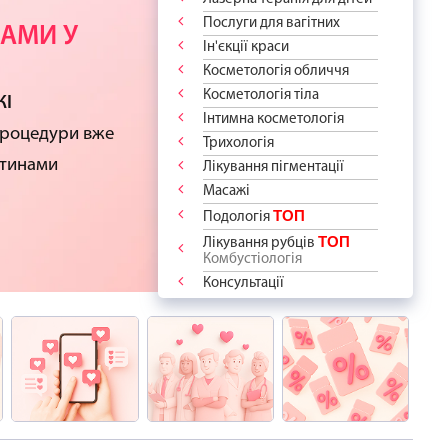
АШ СПОКІЙ
НТА!
КИ
ДУРИ
РАТИ?
Послуги для вагітних
 РУБЦІ
АМИ У
 ПРОЦЕДУР
Ін'єкції краси
“дякую”!
ідберемо
ВСЕ!
 ПРО ВАС
ПІКІВ?
Косметологія обличчя
ологію
сть до краси
відчуйте
я
аме для Вас і
DIBA
Косметологія тіла
-ПРОЦЕДУР
 для
ЖІ
у епіляцію
азом із
”
Інтимна косметологія
апитання ✨
арт"
і знижкою -
та ветеранів
 та зафіксуйте
процедури вже
Трихологія
ШЕ 1600 грн
оров'я!
м переліку
стинами
Лікування пігментації
Масажі
ТОП
Подологія
ТОП
Лікування рубців
Комбустіологія
Консультації