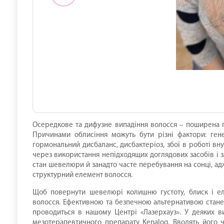
Осередкове та дифузне випадіння волосся – поширена пр
Причинами облисіння можуть бути різні фактори: генет
гормональний дисбаланс, дисбактеріоз, збої в роботі вн
через використання непідходящих доглядових засобів і
стан шевелюри й занадто часте перебування на сонці, ад
структурний елемент волосся.
Щоб повернути шевелюрі колишню густоту, блиск і елас
волосся. Ефективною та безпечною альтернативою стане
проводиться в нашому Центрі «Лазерхауз». У деяких в
мезотерапевтичного препарату Kenalog. Вводять його ч