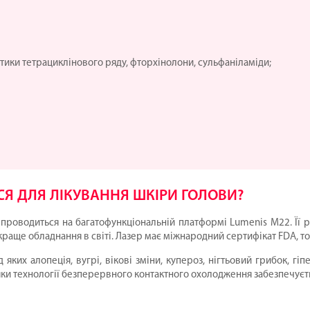
тики тетрациклінового ряду, фторхінолони, сульфаніламіди;
Я ДЛЯ ЛІКУВАННЯ ШКІРИ ГОЛОВИ?
проводиться на багатофункціональній платформі Lumenis M22. Її р
краще обладнання в світі. Лазер має міжнародний сертифікат FDA, то
ких алопеція, вугрі, вікові зміни, купероз, нігтьовий грибок, гі
ки технології безперервного контактного охолодження забезпечуєть