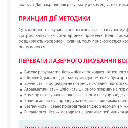
волосся. Для закріплення результату рекомендується вик
ПРИНЦИП ДІЇ МЕТОДИКИ
Суть лазерного лікування волосся полягає в наступному: 
що розсіюється на сотні дрібних променів. Вони прони
розширюють кровоносні судини, тому прискорюється кров
росту волосся.
ПЕРЕВАГИ ЛАЗЕРНОГО ЛІКУВАННЯ ВОЛ
Висока результативність – після проходження повного 
Широкий діапазон дії – методика допоможе забути про та
Зручність – процедура не потребує складної підготовки 
Атравматичність – цілісність шкірного покриву не пору
Комфорт – лікування волосся лазером не супроводжуєт
Універсальність – процедура показана чоловікам та жін
Безпечність – сеанс проводиться згідно з нормами мі
Гіпоалергенність – методика не викликає побічних та а