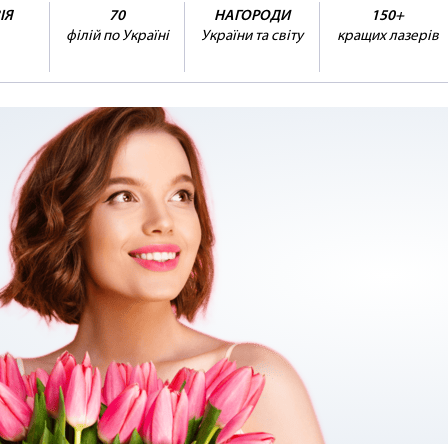
ІЯ
70
НАГОРОДИ
150+
філій по Україні
України та світу
кращих лазерів