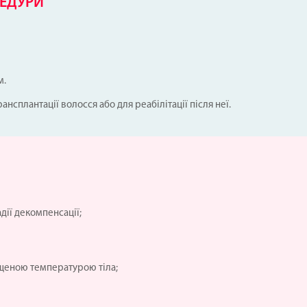
ЕДУРИ
м.
ансплантації волосся або для реабілітації після неї.
дії декомпенсації;
щеною температурою тіла;