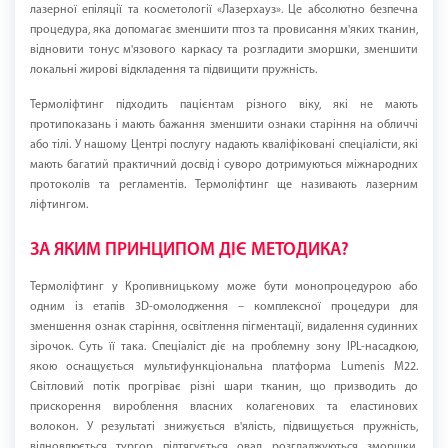
лазерної епіляції та косметології «Лазерхауз». Це абсолютно безпечна
процедура, яка допомагає зменшити птоз та провисання м'яких тканин,
відновити тонус м'язового каркасу та розгладити зморшки, зменшити
локальні жирові відкладення та підвищити пружність.
Термоліфтинг підходить пацієнтам різного віку, які не мають
протипоказань і мають бажання зменшити ознаки старіння на обличчі
або тілі. У нашому Центрі послугу надають кваліфіковані спеціалісти, які
мають багатий практичний досвід і суворо дотримуються міжнародних
протоколів та регламентів. Термоліфтинг ще називають лазерним
ліфтингом.
ЗА ЯКИМ ПРИНЦИПОМ ДІЄ МЕТОДИКА?
Термоліфтинг у Кропивницькому може бути монопроцедурою або
одним із етапів 3D-омолодження – комплексної процедури для
зменшення ознак старіння, освітлення пігментації, видалення судинних
зірочок. Суть її така. Спеціаліст діє на проблемну зону IPL-насадкою,
якою оснащується мультифункціональна платформа Lumenis M22.
Світловий потік прогріває різні шари тканин, що призводить до
прискорення вироблення власних колагенових та еластинових
волокон. У результаті знижується в'ялість, підвищується пружність,
відновлюється тургор, підтягується овал, розгладжуються зморшки,