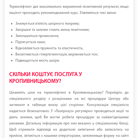
Термоліфтинг дає максимально виражений позитивний результат, якщо
пацієнт проходить рекомендований курс. З'являються такі зміни:
Знижується в'ялість шкірного покриву;
Зморшки та заломи стають менш помітними;
Зменшуються провисання;
Підтягується овал;
Відновлюється пружність та еластичність;
Висвітлюється гіперпігментація, вирівнюється тон;
Підвищується якість шкіри.
СКІЛЬКИ КОШТУЄ ПОСЛУГА У
КРОПИВНИЦЬКОМУ?
Цікавлять ціни на термоліфтинг в Кропивницькому? Перейдіть до
спеціального розділу з розцінками на всі процедури Центру або
загляньте в таблицю внизу цієї сторінки. Консультація спеціаліста
надається безкоштовно. У «Лазерхауз» регулярно проводяться акції та
діють знижки, щоб Ви могли робити процедури за найвигіднішими
умовами. Детальну інформацію про них вказано у спеціальному блоці.
Щоб отримати відповіді на додаткові запитання або записатись на
прийом, зв'яжіться з нашими операторами, заповнивши форму на сайті