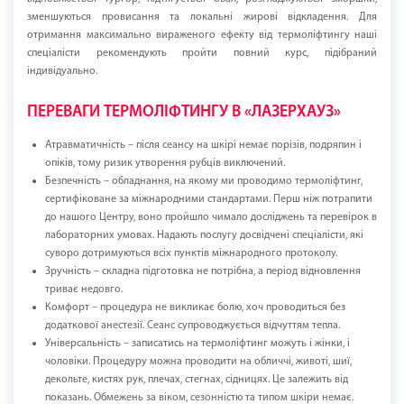
зменшуються провисання та локальні жирові відкладення. Для
отримання максимально вираженого ефекту від термоліфтингу наші
спеціалісти рекомендують пройти повний курс, підібраний
індивідуально.
ПЕРЕВАГИ ТЕРМОЛІФТИНГУ В «ЛАЗЕРХАУЗ»
Атравматичність – після сеансу на шкірі немає порізів, подряпин і
опіків, тому ризик утворення рубців виключений.
Безпечність – обладнання, на якому ми проводимо термоліфтинг,
сертифіковане за міжнародними стандартами. Перш ніж потрапити
до нашого Центру, воно пройшло чимало досліджень та перевірок в
лабораторних умовах. Надають послугу досвідчені спеціалісти, які
суворо дотримуються всіх пунктів міжнародного протоколу.
Зручність – складна підготовка не потрібна, а період відновлення
триває недовго.
Комфорт – процедура не викликає болю, хоч проводиться без
додаткової анестезії. Сеанс супроводжується відчуттям тепла.
Універсальність – записатись на термоліфтинг можуть і жінки, і
чоловіки. Процедуру можна проводити на обличчі, животі, шиї,
декольте, кистях рук, плечах, стегнах, сідницях. Це залежить від
показань. Обмежень за віком, сезонністю та типом шкіри немає.