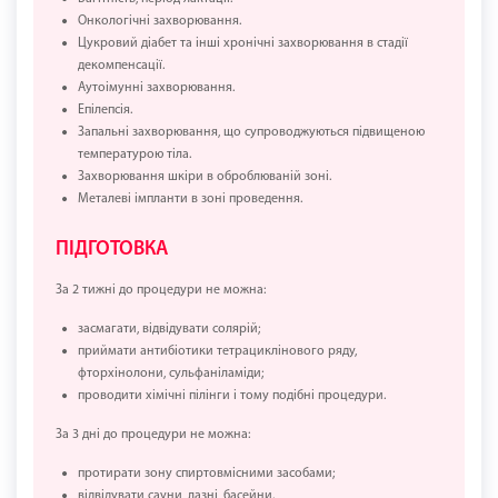
Онкологічні захворювання.
Цукровий діабет та інші хронічні захворювання в стадії
декомпенсації.
Аутоімунні захворювання.
Епілепсія.
Запальні захворювання, що супроводжуються підвищеною
температурою тіла.
Захворювання шкіри в оброблюваній зоні.
Металеві імпланти в зоні проведення.
ПІДГОТОВКА
За 2 тижні до процедури не можна:
засмагати, відвідувати солярій;
приймати антибіотики тетрациклінового ряду,
фторхінолони, сульфаніламіди;
проводити хімічні пілінги і тому подібні процедури.
За 3 дні до процедури не можна:
протирати зону спиртовмісними засобами;
відвідувати сауни, лазні, басейни.