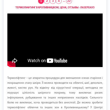
1
2
3
4
...
22
ТЕРМОЛИФТИНГ В КРОПИВНИЦКОМ, ЦЕНА, ОТЗЫВЫ - ЛАЗЕРХАУЗ
Термоліфтинг – це апаратна процедура для зменшення ознак старіння і
покращення стану шкіри. Її можна проводити на обличчі, шиї, декольте,
животі, кистях рук. На відміну від хірургічної операції, методика не
порушує цілісність шкірного покриву, тому виключає ризик
інфікування, рубцювання та інших неприємних наслідків. Сильного
болю не викликає, хоча проводиться без анестезії. Де можна зробити
термоліфтинг обличчя та інших зон в Кропивницькому? У Центрі