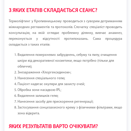
З ЯКИХ ЕТАПІВ СКЛАДАЄТЬСЯ СЕАНС?
Термоліфтинг у Кропивницькому проводиться з суворим дотриманням
міжнародних регламентів та протоколів. Спочатку спеціаліст проводить
консультацію, на якій оглядає проблемну ділянку, вивчає анамнез,
переконується у відсутності протипоказань. Сама процедура
складається з таких етапів:
Видалення поверхневих забруднень, себуму та пилу, очищення
шкіри від декоративної косметики, якщо потрібно (тільки для
обличчя);
Знезараження «Хлоргексидином»;
Нанесення спеціального гелю;
Пацієнт надягає окуляри для захисту очей;
Обробка зони насадкою IPL;
Видалення залишків гелю;
Нанесення засобу для прискорення регенерації;
Застосування сонцезахисного крему з фізичними фільтрами, якщо
зона відкрита.
ЯКИХ РЕЗУЛЬТАТІВ ВАРТО ОЧІКУВАТИ?