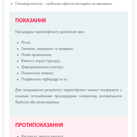
Гіпоалергенність – побічних ефектів методика не викликає.
ПОКАЗАННЯ
Процедура термоліфтингу допоможе при:
Птозі;
Заломах, зморшках та складках;
Появі провисання;
В'ялості, втраті тургору;
Деформованому контурі;
Пігментних плямах;
Подвійному підборідді та ін.
Для покращення результату термоліфтинг можна поєднувати з
нашими ін'єкційними процедурами: наприклад, волюмізацією
Radiesse або мезотерапією.
ПРОТИПОКАЗАННЯ
Вагітність, період лактації.