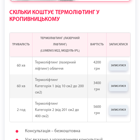
СКІЛЬКИ КОШТУЄ ТЕРМОЛІФТИНГ У
КРОПИВНИЦЬКОМУ
ТЕРМОЛІФТИНГ (ЛАЗЕРНИЙ
ТРИВАЛІСТЬ
ЛІФТИНГ)
ВАРТІСТЬ
ЗАПИСАТИСЯ
(LUMENIS M22, МОДУЛЬ IPL)
Термоліфтинг (лазерний
4200
60 хв
ЗАПИСАТИСЯ
ліфтинг) обличчя
грн
Термоліфтинг
3400
60 хв
Категорія 1 (від 10 см2 до 200
ЗАПИСАТИСЯ
грн
см2)
Термоліфтинг
5600
2 год
Категорія 2 (від 201 см2 до
ЗАПИСАТИСЯ
грн
400 см2)
Консультація – безкоштовна
Час вказано з урахуванням консультації