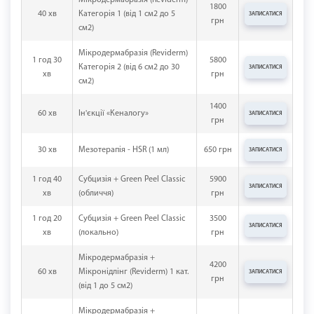
1800
40 хв
Категорія 1 (від 1 см2 до 5
ЗАПИСАТИСЯ
грн
см2)
Мікродермабразія (Reviderm)
1 год 30
5800
Категорія 2 (від 6 см2 до 30
ЗАПИСАТИСЯ
хв
грн
см2)
1400
60 хв
Ін'єкції «Кеналогу»
ЗАПИСАТИСЯ
грн
30 хв
Мезотерапія - HSR (1 мл)
650 грн
ЗАПИСАТИСЯ
1 год 40
Субцизія + Green Peel Classic
5900
ЗАПИСАТИСЯ
хв
(обличчя)
грн
1 год 20
Субцизія + Green Peel Classic
3500
ЗАПИСАТИСЯ
хв
(локально)
грн
Мікродермабразія +
4200
60 хв
Мікронідлінг (Reviderm) 1 кат.
ЗАПИСАТИСЯ
грн
(від 1 до 5 см2)
Мікродермабразія +