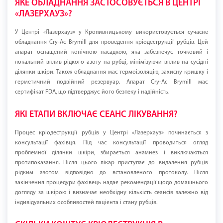
ЯКЕ ОБЛАДНАННЯ ЗАСТОСОВУЄТЬСЯ В ЦЕНТРІ
«ЛАЗЕРХАУЗ»?
У Центрі «Лазерхауз» у Кропивницькому використовується сучасне
обладнання Cry-Ac Brymill для проведення кріодеструкції рубців. Цей
апарат оснащений конічною насадкою, яка забезпечує точковий і
локальний вплив рідкого азоту на рубці, мінімізуючи вплив на сусідні
ділянки шкіри. Також обладнання має термоізоляцію, захисну кришку і
герметичний подвійний резервуар. Апарат Cry-Ac Brymill має
сертифікат FDA, що підтверджує його безпеку і надійність.
ЯКІ ЕТАПИ ВКЛЮЧАЄ СЕАНС ЛІКУВАННЯ?
Процес кріодеструкції рубців у Центрі «Лазерхауз» починається з
консультації фахівця. Під час консультації проводиться огляд
проблемної ділянки шкіри, збирається анамнез і виключаються
протипоказання. Після цього лікар приступає до видалення рубців
рідким азотом відповідно до встановленого протоколу. Після
закінчення процедури фахівець надає рекомендації щодо домашнього
догляду за шкірою і визначає необхідну кількість сеансів залежно від
індивідуальних особливостей пацієнта і стану рубців.