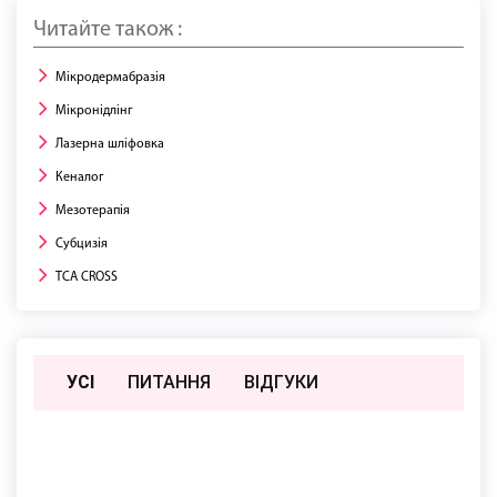
Читайте також :
Мікродермабразія
Мікронідлінг
Лазерна шліфовка
Кеналог
Мезотерапія
Субцизія
TCA CROSS
УСІ
ПИТАННЯ
ВIДГУКИ
Поки немає відгуків чи питань