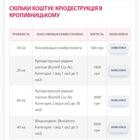
СКІЛЬКИ КОШТУЄ КРІОДЕСТРУКЦІЯ В
КРОПИВНИЦЬКОМУ
ТРИВАЛІСТЬ
КОНСУЛЬТАЦІЯ КОМБУСТІОЛОГА
ВАРТІСТЬ
ЗАПИСАТИСЯ
30 хв
Консультація комбустіолога
500 грн
ЗАПИСАТИСЯ
Кріодеструкція рідким
азотом (Brymill Cry-Ac)
1800
20 хв
ЗАПИСАТИСЯ
Категорія 1 (від 1 см2 до 5
грн
см2)
Кріодеструкція рідким
азотом (Brymill Cry-Ac)
3000
60 хв
ЗАПИСАТИСЯ
Категорія 2 (від 6 см2 до 30
грн
см2)
Мікронідлінг (Reviderm)
3600
40 хв
Категорія 1 (від 1 см2 до 5
ЗАПИСАТИСЯ
грн
см2)