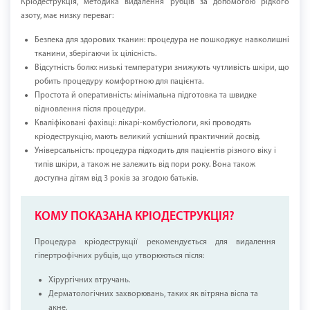
Кріодеструкція, методика видалення рубців за допомогою рідкого
азоту, має низку переваг:
Безпека для здорових тканин: процедура не пошкоджує навколишні
тканини, зберігаючи їх цілісність.
Відсутність болю: низькі температури знижують чутливість шкіри, що
робить процедуру комфортною для пацієнта.
Простота й оперативність: мінімальна підготовка та швидке
відновлення після процедури.
Кваліфіковані фахівці: лікарі-комбустіологи, які проводять
кріодеструкцію, мають великий успішний практичний досвід.
Універсальність: процедура підходить для пацієнтів різного віку і
типів шкіри, а також не залежить від пори року. Вона також
доступна дітям від 3 років за згодою батьків.
КОМУ ПОКАЗАНА КРІОДЕСТРУКЦІЯ?
Процедура кріодеструкції рекомендується для видалення
гіпертрофічних рубців, що утворюються після:
Хірургічних втручань.
Дерматологічних захворювань, таких як вітряна віспа та
акне.