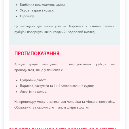
Глибоких пошкоджень шкіри.
Укусів тварин і комах.
Пірсингу.
Ця методика дає змогу успішно боротися з різними типами
рубців і повернути шкірі гладкий і здоровий вигляд.
ПРОТИПОКАЗАННЯ
Кріодеструкція келоїдних і гіпертрофічних рубців не
проводиться, якщо у пацієнта є:
Цукровий діабет;
Варикоз, васкуліти та інші захворювання судин;
Алергія на холод.
На процедуру можуть записатися чоловіки та жінки різного віку.
Обмеження за сезонністю і типом шкіри відсутні.