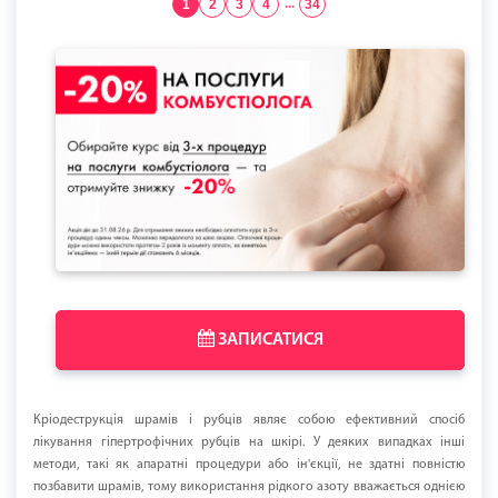
1
2
3
4
...
34
ЗАПИСАТИСЯ
Кріодеструкція шрамів і рубців являє собою ефективний спосіб
лікування гіпертрофічних рубців на шкірі. У деяких випадках інші
методи, такі як апаратні процедури або ін'єкції, не здатні повністю
позбавити шрамів, тому використання рідкого азоту вважається однією