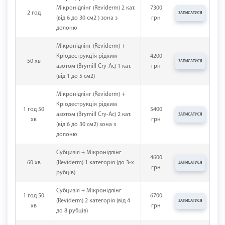
Мікронідлінг (Reviderm) 2 кат.
7300
2 год
ЗАПИСАТИСЯ
(від 6 до 30 см2 ) зона з
грн
долоню
Мікронідлінг (Reviderm) +
Кріодеструкція рідким
4200
50 хв
ЗАПИСАТИСЯ
азотом (Brymill Cry-Ac) 1 кат.
грн
(від 1 до 5 см2)
Мікронідлінг (Reviderm) +
Кріодеструкція рідким
1 год 50
5400
азотом (Brymill Cry-Ac) 2 кат.
ЗАПИСАТИСЯ
хв
грн
(від 6 до 30 см2) зона з
долоню
Субцизія + Мікронідлінг
4600
60 хв
(Reviderm) 1 категорія (до 3-х
ЗАПИСАТИСЯ
грн
рубців)
Субцизія + Мікронідлінг
1 год 50
6700
(Reviderm) 2 категорія (від 4
ЗАПИСАТИСЯ
хв
грн
до 8 рубців)