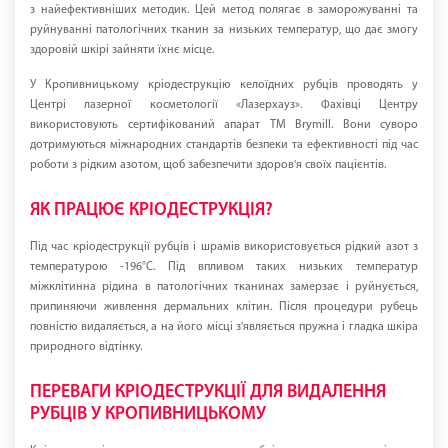
з найефективніших методик. Цей метод полягає в заморожуванні та
руйнуванні патологічних тканин за низьких температур, що дає змогу
здоровій шкірі зайняти їхнє місце.
У Кропивницькому кріодеструкцію келоїдних рубців проводять у
Центрі лазерної косметології «Лазерхауз». Фахівці Центру
використовують сертифікований апарат ТМ Brymill. Вони суворо
дотримуються міжнародних стандартів безпеки та ефективності під час
роботи з рідким азотом, щоб забезпечити здоров'я своїх пацієнтів.
ЯК ПРАЦЮЄ КРІОДЕСТРУКЦІЯ?
Під час кріодеструкції рубців і шрамів використовується рідкий азот з
температурою -196°C. Під впливом таких низьких температур
міжклітинна рідина в патологічних тканинах замерзає і руйнується,
припиняючи живлення дермальних клітин. Після процедури рубець
повністю видаляється, а на його місці з'являється пружна і гладка шкіра
природного відтінку.
ПЕРЕВАГИ КРІОДЕСТРУКЦІЇ ДЛЯ ВИДАЛЕННЯ
РУБЦІВ У КРОПИВНИЦЬКОМУ