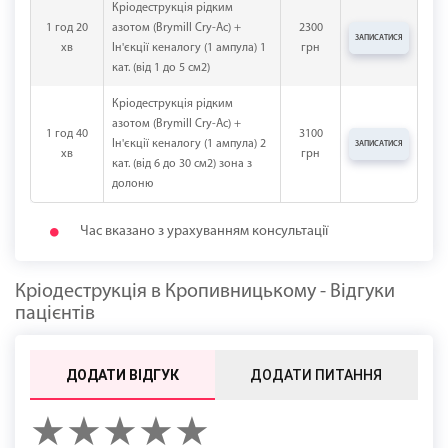
Кріодеструкція рідким
1 год 20
азотом (Brymill Cry-Ac) +
2300
ЗАПИСАТИСЯ
хв
Ін'єкції кеналогу (1 ампула) 1
грн
кат. (від 1 до 5 см2)
Кріодеструкція рідким
азотом (Brymill Cry-Ac) +
1 год 40
3100
Ін'єкції кеналогу (1 ампула) 2
ЗАПИСАТИСЯ
хв
грн
кат. (від 6 до 30 см2) зона з
долоню
Час вказано з урахуванням консультації
Кріодеструкція в Кропивницькому - Відгуки
пацієнтів
ДОДАТИ ВІДГУК
ДОДАТИ ПИТАННЯ