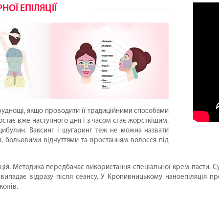
НОЇ ЕПІЛЯЦІЇ
руднощі, якщо проводити її традиційними способами
остає вже наступного дня і з часом стає жорсткішим.
цибулин. Ваксинг і шугаринг теж не можна назвати
, больовими відчуттями та вростанням волосся під
ція. Методика передбачає використання спеціальної крем-пасти. С
випадає відразу після сеансу. У Кропивницькому наноепіляція п
колів.