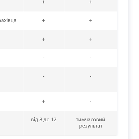
+
+
фахівця
+
+
+
+
-
-
-
-
+
-
від 8 до 12
тимчасовий
результат