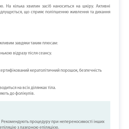
. На кілька хвилин засіб наноситься на шкіру. Активні
 відлущується, що сприяє поліпшенню живлення та дихання
ожливим завдяки таким плюсам:
енькою відразу після сеансу.
 сертифікований кератолітичний порошок, безпечність
диться на всіх ділянках тіла.
яють до фолікулів.
ток. Рекомендують процедуру при непереносимості інших
епіляцію з лазерною епіляцією.