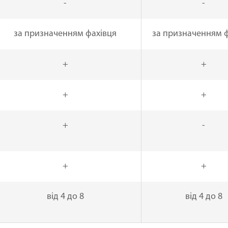
-
-
за призначенням фахівця
за призначенням 
+
+
+
+
+
-
+
+
від 4 до 8
від 4 до 8