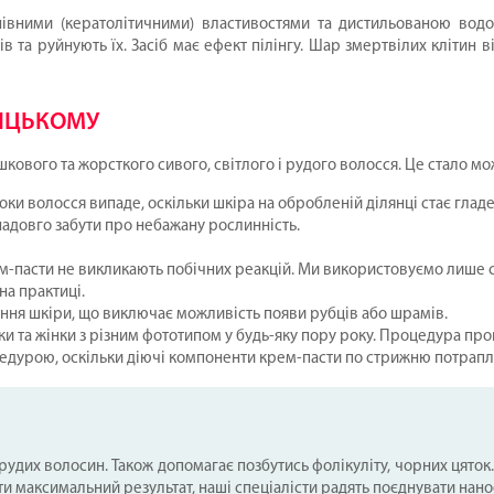
нівними (кератолітичними) властивостями та дистильованою водою
в та руйнують їх. Засіб має ефект пілінгу. Шар змертвілих клітин
НИЦЬКОМУ
кового та жорсткого сивого, світлого і рудого волосся. Це стало м
оки волосся випаде, оскільки шкіра на обробленій ділянці стає глад
адовго забути про небажану рослинність.
рем-пасти не викликають побічних реакцій. Ми використовуємо лише
а практиці.
ання шкіри, що виключає можливість появи рубців або шрамів.
и та жінки з різним фототипом у будь-яку пору року. Процедура прово
цедурою, оскільки діючі компоненти крем-пасти по стрижню потрапл
і рудих волосин. Також допомагає позбутись фолікуліту, чорних ця
и максимальний результат, наші спеціалісти радять поєднувати нано