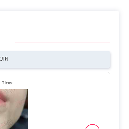
СЛЯ
Після
До
Після