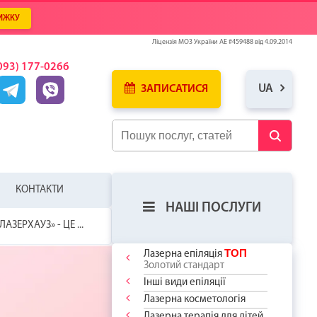
ИЖКУ
Ліцензія МОЗ України АЕ #459488 від 4.09.2014
093) 177-0266
UA
ЗАПИСАТИСЯ
КОНТАКТИ
НАШІ ПОСЛУГИ
ЛАЗЕРХАУЗ» - ЦЕ ...
ТОП
Лазерна епіляція
Золотий стандарт
Інші види епіляції
Лазерна косметологія
ЛЯ
У
ИЦЮ ВЖЕ
Лазерна терапія для дітей