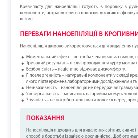
Крем-пасту для наноепіляції готують із порошку з руй
компоненти, потрапляючи на волоски, досягають фолікулі
клітин.
ПЕРЕВАГИ НАНОЕПІЛЯЦІЇ В КРОПИВ
Наноепіляція широко використовується для видалення пуш
Моментальний ефект – не треба чекати кілька тижнів, п
Тривалий результат – після проходження курсу можна н
Безболісність – пацієнт не відчуває дискомфорту.
Гіпоалергенність – натуральні компоненти у складі к
якого підтверджена лабораторними дослідженнями та н
Неінвазивність – наноепіляція не передбачає травмув
Універсальність – записатись на прийом можуть чоловік
Зручність – не потрібно зголювати волосся перед про
ПОКАЗАННЯ
Наноепіляція підходить для видалення світлих, сивих 
способів боротьби із зайвою рослинністю. Щоб отримат