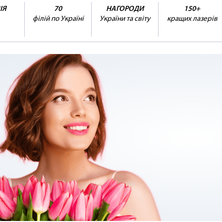
ІЯ
70
НАГОРОДИ
150+
філій по Україні
України та світу
кращих лазерів