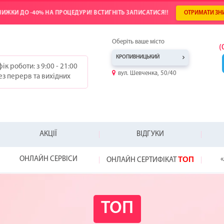
ИЖКИ ДО -40% НА ПРОЦЕДУРИ! ВСТИГНІТЬ ЗАПИСАТИСЯ!!
ОТРИМАТИ ЗН
Оберіть ваше місто
(
КРОПИВНИЦЬКИЙ
ік роботи: з 9:00 - 21:00
вул. Шевченка, 50/40
ез перерв та вихідних
АКЦІЇ
ВІДГУКИ
ТОП
ОНЛАЙН СЕРВІСИ
«
ОНЛАЙН СЕРТИФІКАТ
-25%
-20%
-20%
ТОП
WOW!
HYDRAFACIAL
ВІДКРИЙ СВІЙ
ПОДАРУНОК Д
NEW!
НЕ ЗНАЄТЕ, ЯК
ВІДЧУЙТЕ РІЗН