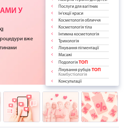
ОДОСТІ -
АШ СПОКІЙ
НТА!
КИ
ДУРИ
Послуги для вагітних
РАТИ?
 РУБЦІ
АМИ У
 ПРОЦЕДУР
Ін'єкції краси
“дякую”!
ідберемо
ВСЕ!
 ПРО ВАС
ПІКІВ?
Косметологія обличчя
ологію
сть до краси
відчуйте
я
аме для Вас і
Косметологія тіла
DIBA
-ПРОЦЕДУР
 для
ЖІ
у епіляцію
азом із
Інтимна косметологія
”
апитання ✨
арт"
і знижкою -
та ветеранів
 та зафіксуйте
процедури вже
Трихологія
ШЕ 1600 грн
оров'я!
м переліку
стинами
Лікування пігментації
Масажі
ТОП
Подологія
ТОП
Лікування рубців
Комбустіологія
Консультації