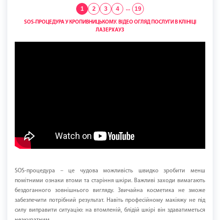
1
2
3
4
...
19
SOS-ПРОЦЕДУРА У КРОПИВНИЦЬКОМУ. ВІДЕО ОГЛЯД ПОСЛУГИ В КЛІНІЦІ
ЛАЗЕРХАУЗ
SOS-процедура – це чудова можливість швидко зробити менш
помітними ознаки втоми та старіння шкіри. Важливі заходи вимагають
бездоганного зовнішнього вигляду. Звичайна косметика не зможе
забезпечити потрібний результат. Навіть професійному макіяжу не під
силу виправити ситуацію: на втомленій, блідій шкірі він здаватиметься