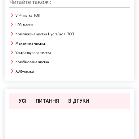
Читайте також :
VIP-чистка ТОП
LPG-масаж
Комплексна чистка HydraFacial ТОП
Механічна чистка
Ультразвукова чистка
Комбінована чистка
ABR-чистка
УСІ
ПИТАННЯ
ВIДГУКИ
Поки немає відгуків чи питань