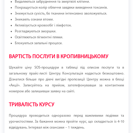
Видаляються забруднення та змертвілі клітини.
Покращується колір обличчя завдяки виведення токсинів.
Знижується сухість, бо тканини інтенсивно зволожуються.
Зникають ознаки втоми.
Активізується кровообіг і лімфоток.
Розгладжуються зморшки.
Освітлюються пігментні плями.
Блокуються запальні процеси.
ВАРТІСТЬ ПОСЛУГИ В КРОПИВНИЦЬКОМУ
Шукайте ціну SOS-процедури в таблиці під описом послуги та в
загальному прайс-листі Центру. Консультація надається безкоштовно.
Дізнатися більше про діючі вигідні пропозиції Центру можна в блоці
«Акції». Записуйтесь на прийом, зателефонувавши за контактним
номером або залишивши заявку на сайті.
ТРИВАЛІСТЬ КУРСУ
Процедура проводиться одноразово перед важливими подіями та
урочистостями. За бажання можна пройти курс, що складається із 4-10
відвідувань. Інтервал між сеансами – 1 тиждень.