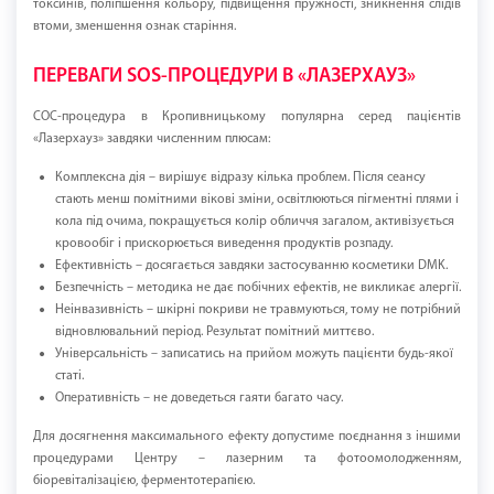
токсинів, поліпшення кольору, підвищення пружності, зникнення слідів
втоми, зменшення ознак старіння.
ПЕРЕВАГИ SOS-ПРОЦЕДУРИ В «ЛАЗЕРХАУЗ»
СОС-процедура в Кропивницькому популярна серед пацієнтів
«Лазерхауз» завдяки численним плюсам:
Комплексна дія – вирішує відразу кілька проблем. Після сеансу
стають менш помітними вікові зміни, освітлюються пігментні плями і
кола під очима, покращується колір обличчя загалом, активізується
кровообіг і прискорюється виведення продуктів розпаду.
Ефективність – досягається завдяки застосуванню косметики DMK.
Безпечність – методика не дає побічних ефектів, не викликає алергії.
Неінвазивність – шкірні покриви не травмуються, тому не потрібний
відновлювальний період. Результат помітний миттєво.
Універсальність – записатись на прийом можуть пацієнти будь-якої
статі.
Оперативність – не доведеться гаяти багато часу.
Для досягнення максимального ефекту допустиме поєднання з іншими
процедурами Центру – лазерним та фотоомолодженням,
біоревіталізацією, ферментотерапією.