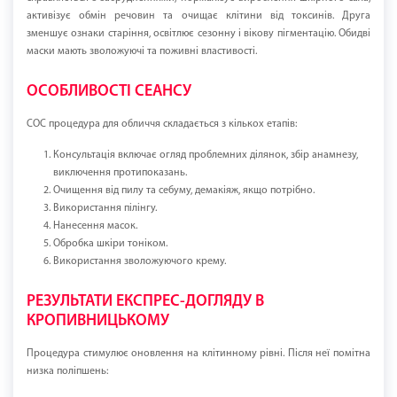
активізує обмін речовин та очищає клітини від токсинів. Друга
зменшує ознаки старіння, освітлює сезонну і вікову пігментацію. Обидві
маски мають зволожуючі та поживні властивості.
ОСОБЛИВОСТІ СЕАНСУ
СОС процедура для обличчя складається з кількох етапів:
Консультація включає огляд проблемних ділянок, збір анамнезу,
виключення протипоказань.
Очищення від пилу та себуму, демакіяж, якщо потрібно.
Використання пілінгу.
Нанесення масок.
Обробка шкіри тоніком.
Використання зволожуючого крему.
РЕЗУЛЬТАТИ ЕКСПРЕС-ДОГЛЯДУ В
КРОПИВНИЦЬКОМУ
Процедура стимулює оновлення на клітинному рівні. Після неї помітна
низка поліпшень: