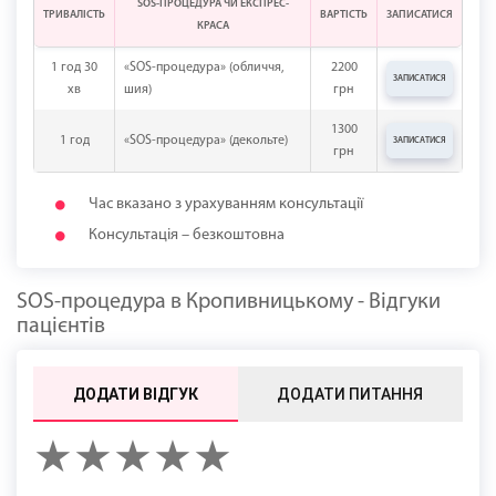
SOS-ПРОЦЕДУРА ЧИ ЕКСПРЕС-
ТРИВАЛІСТЬ
ВАРТІСТЬ
ЗАПИСАТИСЯ
КРАСА
1 год 30
«SOS-процедура» (обличчя,
2200
ЗАПИСАТИСЯ
хв
шия)
грн
1300
1 год
«SOS-процедура» (декольте)
ЗАПИСАТИСЯ
грн
Час вказано з урахуванням консультації
Консультація – безкоштовна
SOS-процедура в Кропивницькому - Відгуки
пацієнтів
ДОДАТИ ВІДГУК
ДОДАТИ ПИТАННЯ