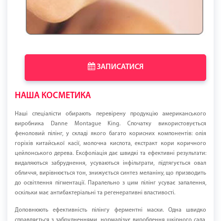
ЗАПИСАТИСЯ
НАША КОСМЕТИКА
Наші спеціалісти обирають перевірену продукцію американського
виробника Danne Montague King. Спочатку використовується
феноловий пілінг, у складі якого багато корисних компонентів: олія
горіхів китайської касії, молочна кислота, екстракт кори коричного
цейлонського дерева. Ексфоліація дає швидкі та ефективні результати:
видаляються забруднення, усуваються інфільтрати, підтягується овал
обличчя, вирівнюється тон, знижується синтез меланіну, що призводить
до освітлення пігментації. Паралельно з цим пілінг усуває запалення,
оскільки має антибактеріальні та регенеративні властивості.
Доповнюють ефективність пілінгу ферментні маски. Одна швидко
справляється з забрудненнями, нормалізує вироблення шкірного сала,