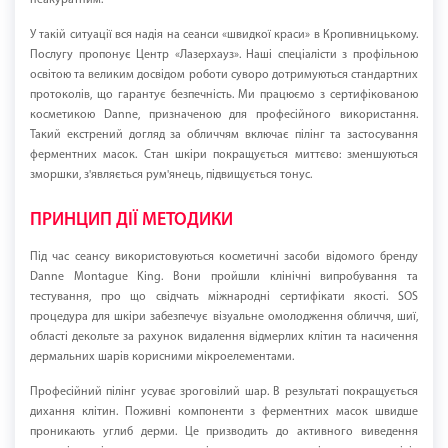
неакуратним.
У такій ситуації вся надія на сеанси «швидкої краси» в Кропивницькому.
Послугу пропонує Центр «Лазерхауз». Наші спеціалісти з профільною
освітою та великим досвідом роботи суворо дотримуються стандартних
протоколів, що гарантує безпечність. Ми працюємо з сертифікованою
косметикою Danne, призначеною для професійного використання.
Такий екстрений догляд за обличчям включає пілінг та застосування
ферментних масок. Стан шкіри покращується миттєво: зменшуються
зморшки, з'являється рум'янець, підвищується тонус.
ПРИНЦИП ДІЇ МЕТОДИКИ
Під час сеансу використовуються косметичні засоби відомого бренду
Danne Montague King. Вони пройшли клінічні випробування та
тестування, про що свідчать міжнародні сертифікати якості. SOS
процедура для шкіри забезпечує візуальне омолодження обличчя, шиї,
області декольте за рахунок видалення відмерлих клітин та насичення
дермальних шарів корисними мікроелементами.
Професійний пілінг усуває зроговілий шар. В результаті покращується
дихання клітин. Поживні компоненти з ферментних масок швидше
проникають углиб дерми. Це призводить до активного виведення