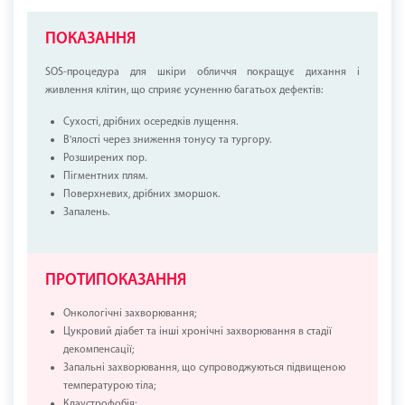
ПОКАЗАННЯ
SOS-процедура для шкіри обличчя покращує дихання і
живлення клітин, що сприяє усуненню багатьох дефектів:
Сухості, дрібних осередків лущення.
В'ялості через зниження тонусу та тургору.
Розширених пор.
Пігментних плям.
Поверхневих, дрібних зморшок.
Запалень.
ПРОТИПОКАЗАННЯ
Онкологічні захворювання;
Цукровий діабет та інші хронічні захворювання в стадії
декомпенсації;
Запальні захворювання, що супроводжуються підвищеною
температурою тіла;
Клаустрофобія;