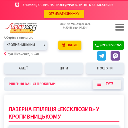
⏰
ЗНИЖКИ ДО -40% НА ПРОЦЕДУРИ! ВСТИГНІТЬ ЗАПИСАТИСЯ!!
ОТРИМАТИ ЗНИЖКУ
Ліцензія МОЗ України АЕ
#459488 від 4.09.2014
Оберіть ваше місто
КРОПИВНИЦЬКИЙ
ЗАПИС
(093) 177-0266
вул. Шевченка, 50/40
АКЦІЇ
ЦІНИ
ПОСЛУГИ
ТУТ!
РІШЕННЯ ВАШОЇ ПРОБЛЕМИ
ЛАЗЕРНА ЕПІЛЯЦІЯ «ЕКСКЛЮЗИВ» У
КРОПИВНИЦЬКОМУ