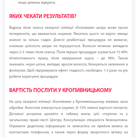
якщо ділянка відкрита.
ЯКИХ ЧЕКАТИ РЕЗУЛЬТАТІВ?
Відразу після сеансу лазерної епіляції «Ексклюзив» шкіра може трохи
почервоніти, що вважається нормою. Лякатись цього не варто: явище
зникне за кілька годин. Довгої реабілітації процедура не вимагає,
оскільки цілісність шкіри не порушується. Волосся починає випадати
через 2-3 тижні після сеансу. Після першої процедури усувається 15-40%
пігментованого пушку, після завершення курсу – до 90%. Також
зникають чорні цятки, випадає вросле волосся, блокуються запалення в
фолікулах. Щоб підтримувати ефект гладкості, необхідно 1-2 рази на рік
робити коригуючі процедури.
ВАРТІСТЬ ПОСЛУГИ У КРОПИВНИЦЬКОМУ
На ціну лазерної епіляції «Ексклюзив» у Кропивницькому впливає зона
обробки. Анестезія оплачується окремо (5-15% повної вартості послуги).
Детальні розцінки шукайте в таблиці внизу цієї сторінки та у
загальному прайс-листі Центру. Консультація спеціаліста безкоштовна.
Отримати додаткову інформацію та записатись на прийом можна за
контактним телефоном, а також через форму зворотного зв'язку на