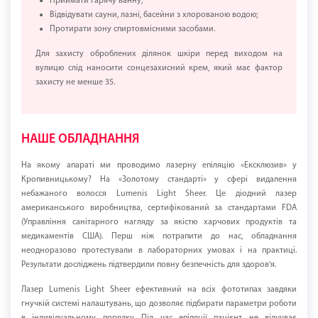
Приймати гарячу ванну;
Відвідувати сауни, лазні, басейни з хлорованою водою;
Протирати зону спиртовмісними засобами.
Для захисту оброблених ділянок шкіри перед виходом на
вулицю слід наносити сонцезахисний крем, який має фактор
захисту не менше 35.
НАШЕ ОБЛАДНАННЯ
На якому апараті ми проводимо лазерну епіляцію «Ексклюзив» у
Кропивницькому? На «Золотому стандарті» у сфері видалення
небажаного волосся Lumenis Light Sheer. Це діодний лазер
американського виробництва, сертифікований за стандартами FDA
(Управління санітарного нагляду за якістю харчових продуктів та
медикаментів США). Перш ніж потрапити до нас, обладнання
неодноразово протестували в лабораторних умовах і на практиці.
Результати досліджень підтвердили повну безпечність для здоров'я.
Лазер Lumenis Light Sheer ефективний на всіх фототипах завдяки
гнучкій системі налаштувань, що дозволяє підбирати параметри роботи