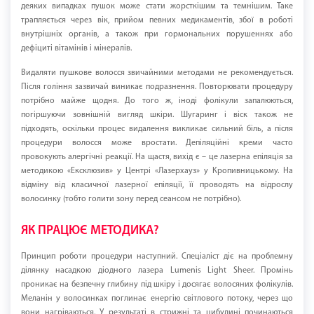
деяких випадках пушок може стати жорсткішим та темнішим. Таке
трапляється через вік, прийом певних медикаментів, збої в роботі
внутрішніх органів, а також при гормональних порушеннях або
дефіциті вітамінів і мінералів.
Видаляти пушкове волосся звичайними методами не рекомендується.
Після гоління зазвичай виникає подразнення. Повторювати процедуру
потрібно майже щодня. До того ж, іноді фолікули запалюються,
погіршуючи зовнішній вигляд шкіри. Шугаринг і віск також не
підходять, оскільки процес видалення викликає сильний біль, а після
процедури волосся може вростати. Депіляційні креми часто
провокують алергічні реакції. На щастя, вихід є – це лазерна епіляція за
методикою «Ексклюзив» у Центрі «Лазерхауз» у Кропивницькому. На
відміну від класичної лазерної епіляції, її проводять на відрослу
волосинку (тобто голити зону перед сеансом не потрібно).
ЯК ПРАЦЮЄ МЕТОДИКА?
Принцип роботи процедури наступний. Спеціаліст діє на проблемну
ділянку насадкою діодного лазера Lumenis Light Sheer. Промінь
проникає на безпечну глибину під шкіру і досягає волосяних фолікулів.
Меланін у волосинках поглинає енергію світлового потоку, через що
вони нагріваються. У результаті в стрижні та цибулині починаються