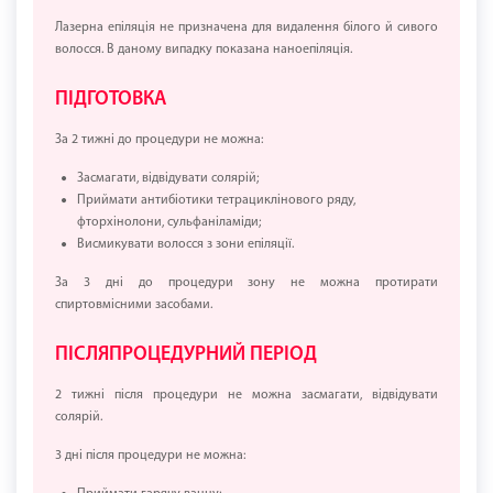
Лазерна епіляція не призначена для видалення білого й сивого
волосся. В даному випадку показана наноепіляція.
ПІДГОТОВКА
За 2 тижні до процедури не можна:
Засмагати, відвідувати солярій;
Приймати антибіотики тетрациклінового ряду,
фторхінолони, сульфаніламіди;
Висмикувати волосся з зони епіляції.
За 3 дні до процедури зону не можна протирати
спиртовмісними засобами.
ПІСЛЯПРОЦЕДУРНИЙ ПЕРІОД
2 тижні після процедури не можна засмагати, відвідувати
солярій.
3 дні після процедури не можна: