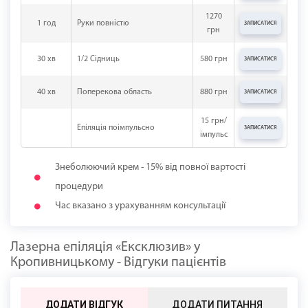
1270
1 год
Руки повністю
ЗАПИСАТИСЯ
грн
30 хв
1/2 Сідниць
580 грн
ЗАПИСАТИСЯ
40 хв
Поперекова область
880 грн
ЗАПИСАТИСЯ
15 грн/
Епіляція поімпульсно
ЗАПИСАТИСЯ
імпульс
Знеболюючий крем - 15% від повної вартості
процедури
Час вказано з урахуванням консультації
Лазерна епіляція «Ексклюзив» у
Кропивницькому - Відгуки пацієнтів
ДОДАТИ ВІДГУК
ДОДАТИ ПИТАННЯ