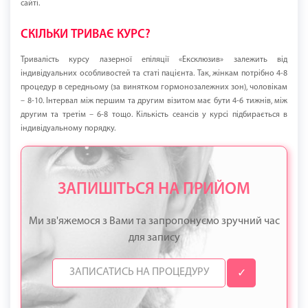
сайті.
СКІЛЬКИ ТРИВАЄ КУРС?
Тривалість курсу лазерної епіляції «Ексклюзив» залежить від
індивідуальних особливостей та статі пацієнта. Так, жінкам потрібно 4-8
процедур в середньому (за винятком гормонозалежних зон), чоловікам
– 8-10. Інтервал між першим та другим візитом має бути 4-6 тижнів, між
другим та третім – 6-8 тощо. Кількість сеансів у курсі підбирається в
індивідуальному порядку.
ЗАПИШІТЬСЯ НА ПРИЙОМ
Ми зв'яжемося з Вами та запропонуємо зручний час
для запису
✓