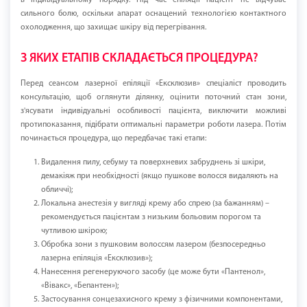
в індивідуальному порядку. Під час епіляції пацієнт не відчуває
сильного болю, оскільки апарат оснащений технологією контактного
охолодження, що захищає шкіру від перегрівання.
З ЯКИХ ЕТАПІВ СКЛАДАЄТЬСЯ ПРОЦЕДУРА?
Перед сеансом лазерної епіляції «Ексклюзив» спеціаліст проводить
консультацію, щоб оглянути ділянку, оцінити поточний стан зони,
з'ясувати індивідуальні особливості пацієнта, виключити можливі
протипоказання, підібрати оптимальні параметри роботи лазера. Потім
починається процедура, що передбачає такі етапи:
Видалення пилу, себуму та поверхневих забруднень зі шкіри,
демакіяж при необхідності (якщо пушкове волосся видаляють на
обличчі);
Локальна анестезія у вигляді крему або спрею (за бажанням) –
рекомендується пацієнтам з низьким больовим порогом та
чутливою шкірою;
Обробка зони з пушковим волоссям лазером (безпосередньо
лазерна епіляція «Ексклюзив»);
Нанесення регенеруючого засобу (це може бути «Пантенол»,
«Вівакс», «Бепантен»);
Застосування сонцезахисного крему з фізичними компонентами,