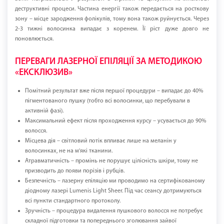
деструктивні процеси. Частина енергії також передається на росткову
зону – місце зародження фолікулів, тому вона також руйнується. Через
2-3 тижні волосинка випадає з коренем. Її ріст дуже довго не
поновлюється.
ПЕРЕВАГИ ЛАЗЕРНОЇ ЕПІЛЯЦІЇ ЗА МЕТОДИКОЮ
«ЕКСКЛЮЗИВ»
Помітний результат вже після першої процедури – випадає до 40%
пігментованого пушку (тобто всі волосинки, що перебували в
активній фазі).
Максимальний ефект після проходження курсу – усувається до 90%
волосся.
Місцева дія – світловий потік впливає лише на меланін у
волосинках, не на м'які тканини.
Атравматичність – промінь не порушує цілісність шкіри, тому не
призводить до появи порізів і рубців.
Безпечність – лазерну епіляцію ми проводимо на сертифікованому
діодному лазері Lumenis Light Sheer. Під час сеансу дотримуються
всі пункти стандартного протоколу.
Зручність – процедура видалення пушкового волосся не потребує
складної підготовки та попереднього зголювання зайвої