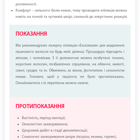
рослинності.
Комфорт – сильного болю немає, тому проводити епіляцію можна
навіть на тонкій та чутливій шкірі, схильній до алергічних реакцій.
ПОКАЗАННЯ
Ми рекомендуємо лазерну епіляцію «Ексклюзив» для видалення
пушкового волосся на будь-якій ділянці. Процедура підходить і
жінкам, і чоловікам. З її допомогою можна позбутися тонких,
коротких волосин, позбавлених серцевини, на обличчі, животі,
спині, грудях та ін. Обмежень за віком, фототипом і сезонністю
немає. Головне, щоб у пацієнта не було протипоказань.
Ознайомитися з їх переліком можна нижче.
ПРОТИПОКАЗАННЯ
Вагітність, період лактації;
Онкологічні захворювання;
Цукровий діабет в стадії декомпенсації;
Соматичні захворювання шкіри (псоріаз, екзема, герпес).