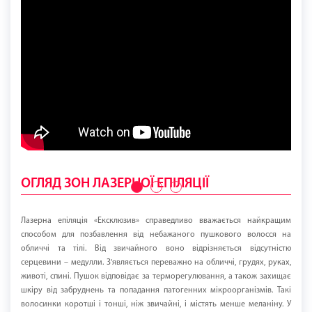
ОГЛЯД ЗОН ЛАЗЕРНОЇ ЕПІЛЯЦІЇ
Лазерна епіляція «Ексклюзив» справедливо вважається найкращим
способом для позбавлення від небажаного пушкового волосся на
обличчі та тілі. Від звичайного воно відрізняється відсутністю
серцевини – медулли. З'являється переважно на обличчі, грудях, руках,
животі, спині. Пушок відповідає за терморегулювання, а також захищає
шкіру від забруднень та попадання патогенних мікроорганізмів. Такі
волосинки коротші і тонші, ніж звичайні, і містять менше меланіну. У