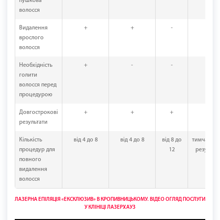
пушкова
волосся
Видалення
+
+
-
-
врослого
волосся
Необхідність
+
-
-
-
голити
волосся перед
процедурою
Довгострокові
+
+
+
-
результати
Кількість
від 4 до 8
від 4 до 8
від 8 до
тимчасов
процедур для
12
результа
повного
видалення
волосся
ЛАЗЕРНА ЕПІЛЯЦІЯ «ЕКСКЛЮЗИВ» В КРОПИВНИЦЬКОМУ. ВІДЕО ОГЛЯД ПОСЛУГИ
У КЛІНІЦІ ЛАЗЕРХАУЗ