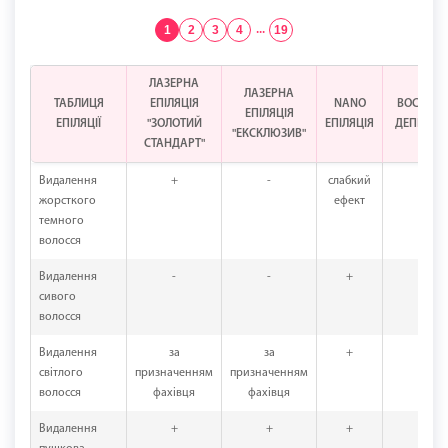
1
2
3
4
...
19
ЛАЗЕРНА
ЛАЗЕРНА
ТАБЛИЦЯ
ЕПІЛЯЦІЯ
NANO
ВОСКОВ
ЕПІЛЯЦІЯ
ЕПІЛЯЦІЇ
"ЗОЛОТИЙ
ЕПІЛЯЦІЯ
ДЕПІЛЯЦІ
"ЕКСКЛЮЗИВ"
СТАНДАРТ"
Видалення
+
-
слабкий
+
жорсткого
ефект
темного
волосся
Видалення
-
-
+
+
сивого
волосся
Видалення
за
за
+
+
світлого
призначенням
призначенням
волосся
фахівця
фахівця
Видалення
+
+
+
+