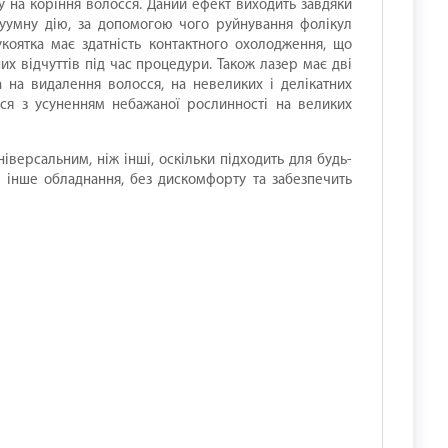
 на коріння волосся. Даний ефект виходить завдяки
акуумну дію, за допомогою чого руйнування фолікул
коятка має здатність контактного охолодження, що
х відчуттів під час процедури. Також лазер має дві
а на видалення волосся, на невеликих і делікатних
ься з усуненням небажаної рослинності на великих
іверсальним, ніж інші, оскільки підходить для будь-
ж інше обладнання, без дискомфорту та забезпечить