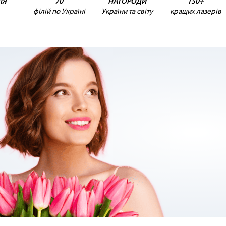
ІЯ
70
НАГОРОДИ
150+
філій по Україні
України та світу
кращих лазерів