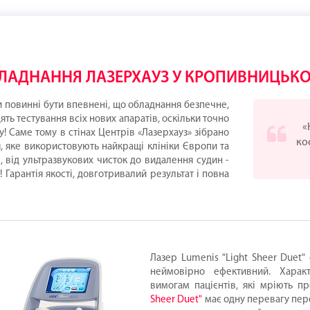
ЛАДНАННЯ ЛАЗЕРХАУЗ У КРОПИВНИЦЬК
и повинні бути впевнені, що обладнання безпечне,
ть тестування всіх нових апаратів, оскільки точно
«
! Саме тому в стінах Центрів «Лазерхауз» зібрано
ко
, яке використовують найкращі клініки Європи та
, від ультразвукових чисток до видалення судин -
Гарантія якості, довготривалий результат і повна
Лазер Lumenis "Light Sheer Duet"
неймовірно ефективний. Харак
вимогам пацієнтів, які мріють п
Sheer Duet"
має одну перевагу пере