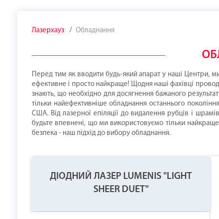
Лазерхауз
Обладнання
ОБ
Перед тим як вводити будь-який апарат у наші Центри, м
ефективне і просто найкраще! Щодня наші фахівці проводя
знають, що необхідно для досягнення бажаного результату
тільки найефективніше обладнання останнього покоління
США. Від лазерної епіляції до видалення рубців і шрамів
будьте впевнені, що ми використовуємо тільки найкраще! 
безпека - наш підхід до вибору обладнання.
ДІОДНИЙ ЛАЗЕР LUMENIS "LIGHT
SHEER DUET"