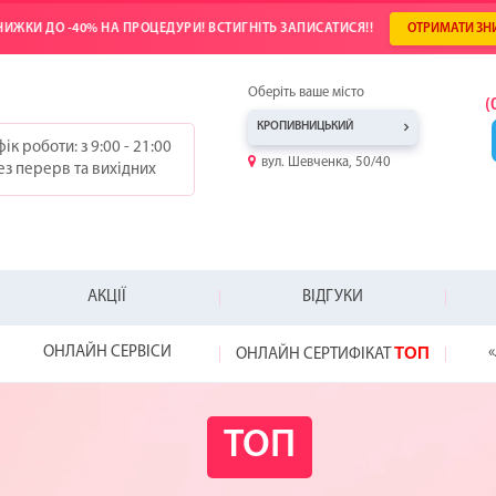
ИЖКИ ДО -40% НА ПРОЦЕДУРИ! ВСТИГНІТЬ ЗАПИСАТИСЯ!!
ОТРИМАТИ ЗН
Оберіть ваше місто
(
КРОПИВНИЦЬКИЙ
ік роботи: з 9:00 - 21:00
вул. Шевченка, 50/40
ез перерв та вихідних
АКЦІЇ
ВІДГУКИ
ТОП
ОНЛАЙН СЕРВІСИ
«
ОНЛАЙН СЕРТИФІКАТ
-25%
-20%
-20%
ТОП
WOW!
HYDRAFACIAL
ВІДКРИЙ СВІЙ
ПОДАРУНОК Д
NEW!
НЕ ЗНАЄТЕ, ЯК
ВІДЧУЙТЕ РІЗН
КРАПЕЛЬНИЦЯ МОЛ
ВИ БЕРЕЖЕТЕ Н
ЛАЗЕРХАУЗ