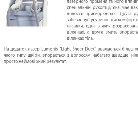
лазерного променя та його впливу
спеціальній рукоятці, яка має в
волосся прискорюється. Друга ру
забезпечує усунення дискомфортни
насадки, одна з яких розрахован
ділянках, а друга вмить впораєт
ділянках тіла.
На додаток лазер Lumenis "Light Sheer Duet" вважається більш ун
якого типу шкіри, впорається з волоссям набагато швидше, ні
просто неймовірний результат.