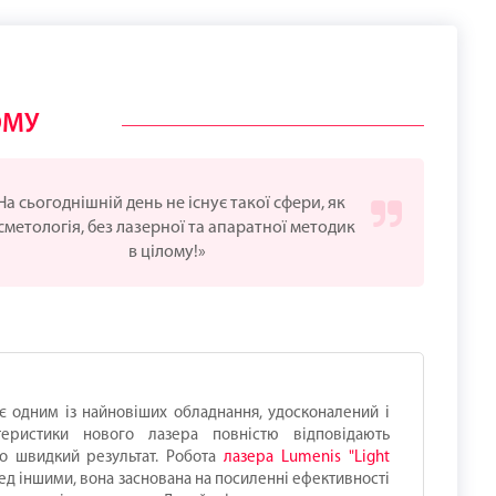
ОМУ
На сьогоднішній день не існує такої сфери, як
сметологія, без лазерної та апаратної методик
в цілому!»
 є одним із найновіших обладнання, удосконалений і
теристики нового лазера повністю відповідають
ро швидкий результат. Робота
лазера Lumenis "Light
д іншими, вона заснована на посиленні ефективності