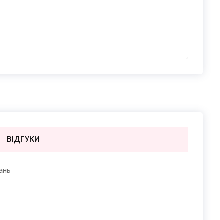
ВIДГУКИ
тань