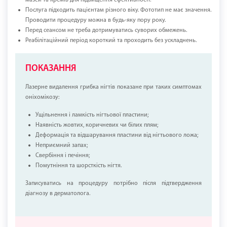
мазей та кремів для підвищення ефективності.
Послуга підходить пацієнтам різного віку. Фототип не має значення.
Проводити процедуру можна в будь-яку пору року.
Перед сеансом не треба дотримуватись суворих обмежень.
Реабілітаційний період короткий та проходить без ускладнень.
ПОКАЗАННЯ
Лазерне видалення грибка нігтів показане при таких симптомах
оніхомікозу:
Ущільнення і ламкість нігтьової пластини;
Наявність жовтих, коричневих чи білих плям;
Деформація та відшарування пластини від нігтьового ложа;
Неприємний запах;
Свербіння і печіння;
Помутніння та шорсткість нігтя.
Записуватись на процедуру потрібно після підтвердження
діагнозу в дерматолога.