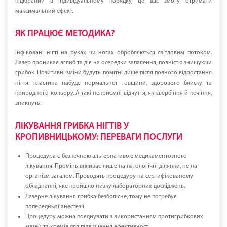
підібраний в індивідуальному порядку, це дає змогу отримати
максимальний ефект.
ЯК ПРАЦЮЄ МЕТОДИКА?
Інфіковані нігті на руках чи ногах обробляються світловим потоком.
Лазер проникає вглиб та діє на осередки запалення, повністю знищуючи
грибок. Позитивні зміни будуть помітні лише після повного відростання
нігтя: пластина набуде нормальної товщини, здорового блиску та
природного кольору. А такі неприємні відчуття, як свербіння й печіння,
зникнуть.
ЛІКУВАННЯ ГРИБКА НІГТІВ У
КРОПИВНИЦЬКОМУ: ПЕРЕВАГИ ПОСЛУГИ
Процедура є безпечною альтернативою медикаментозного
лікування. Промінь впливає лише на патологічні ділянки, не на
організм загалом. Проводять процедуру на сертифікованому
обладнанні, яке пройшло низку лабораторних досліджень.
Лазерне лікування грибка безболісне, тому не потребує
попередньої анестезії.
Процедуру можна поєднувати з використанням протигрибкових