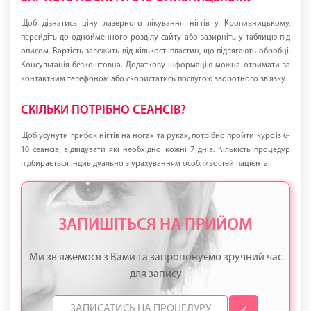
Щоб дізнатись ціну лазерного лікування нігтів у Кропивницькому,
перейдіть до однойменного розділу сайту або зазирніть у таблицю під
описом. Вартість залежить від кількості пластин, що підлягають обробці.
Консультація безкоштовна. Додаткову інформацію можна отримати за
контактним телефоном або скористатись послугою зворотного зв'язку.
СКІЛЬКИ ПОТРІБНО СЕАНСІВ?
Щоб усунути грибок нігтів на ногах та руках, потрібно пройти курс із 6-
10 сеансів, відвідувати які необхідно кожні 7 днів. Кількість процедур
підбирається індивідуально з урахуванням особливостей пацієнта.
ЗАПИШІТЬСЯ НА ПРИЙОМ
Ми зв'яжемося з Вами та запропонуємо зручний час
для запису
✓