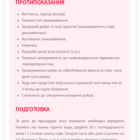
ПРОТИПОКАЗАННЯ
Вагітність, період лактації;
Онкологічні захворювання;
Цукровий діабет та інші хронічні захворювання в стадії
декомпенсації;
Аутоімунні захворювання;
Епілепсія;
Хвороби крові (коагулопатії та ін.);
Запальні захворювання, що супроводжуються підвищеною
температурою тіла;
Захворювання шкіри на оброблюваній ділянці (в тому числі
дуже суха шкіра);
Будь-яке хірургічне втручання в ураженій зоні менш ніж за
3 місяці до курсу лікування;
Схильність до утворення келоїдних рубців.
ПОДГОТОВКА
За день до процедури зону лікування необхідно відпарити.
Налийте пів тазика гарячої води, додайте 50 г господарського
мила і 1 столову ложку соди. Занурте ноги або руки в розчин на