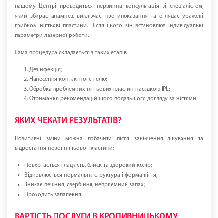
нашому Центрі проводиться первинна консультація зі спеціалістом,
який збирає анамнез, виключає протипоказання та оглядає уражені
грибком нігтьові пластини. Після цього він встановлює індивідуальні
параметри лазерної роботи.
Сама процедура складається з таких етапів:
Дезінфекція;
Нанесення контактного гелю;
Обробка проблемних нігтьових пластин насадкою IPL;
Отримання рекомендацій щодо подальшого догляду за нігтями.
ЯКИХ ЧЕКАТИ РЕЗУЛЬТАТІВ?
Позитивні зміни можна побачити після закінчення лікування та
відростання нової нігтьової пластини:
Повертається гладкість, блиск та здоровий колір;
Відновлюється нормальна структура і форма нігтя;
Зникає печіння, свербіння, неприємний запах;
Проходить запалення.
ВАРТІСТЬ ПОСЛУГИ В КРОПИВНИЦЬКОМУ