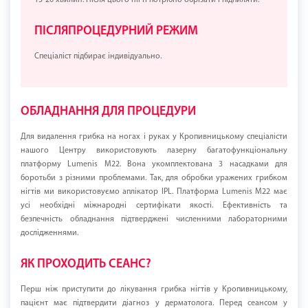
15-20 хвилин. Після цього нігті потрібно обрізати і підпиляти.
ПІСЛЯПРОЦЕДУРНИЙ РЕЖИМ
Спеціаліст підбирає індивідуально.
ОБЛАДНАННЯ ДЛЯ ПРОЦЕДУРИ
Для видалення грибка на ногах і руках у Кропивницькому спеціалісти
нашого Центру використовують лазерну багатофункціональну
платформу Lumenis M22. Вона укомплектована 3 насадками для
боротьби з різними проблемами. Так, для обробки уражених грибком
нігтів ми використовуємо аплікатор IPL. Платформа Lumenis M22 має
усі необхідні міжнародні сертифікати якості. Ефективність та
безпечність обладнання підтверджені численними лабораторними
дослідженнями.
ЯК ПРОХОДИТЬ СЕАНС?
Перш ніж приступити до лікування грибка нігтів у Кропивницькому,
пацієнт має підтвердити діагноз у дерматолога. Перед сеансом у