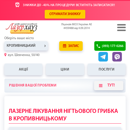
⏰
ЗНИЖКИ ДО -40% НА ПРОЦЕДУРИ! ВСТИГНІТЬ ЗАПИСАТИСЯ!!
ОТРИМАТИ ЗНИЖКУ
Ліцензія МОЗ України АЕ
#459488 від 4.09.2014
Оберіть ваше місто
КРОПИВНИЦЬКИЙ
ЗАПИС
(093) 177-0266
вул. Шевченка, 50/40
АКЦІЇ
ЦІНИ
ПОСЛУГИ
ТУТ!
РІШЕННЯ ВАШОЇ ПРОБЛЕМИ
ЛАЗЕРНЕ ЛІКУВАННЯ НІГТЬОВОГО ГРИБКА
В КРОПИВНИЦЬКОМУ