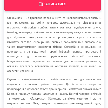
ЗАПИСАТИСЯ
Оніхомікоз – це грибкова поразка нігтя та навколонігтьових тканин,
що призводить до зміни кольору, деформації та відшарування
пластини. Найчастіше грибок з'являється після відвідування сауни,
басейну, аквапарку, оскільки тепле та вологе середовище є сприятливим
для збудника. Захворювання може розвинутися через ослаблення
імунітету, патології ендокринної системи, гормональний дисбаланс, а
також недотримання особистої гігієни. Самостійно оніхомікоз не
проходить, а за відсутності терапії інфекція швидко прогресує і
призводить до повного руйнування нігтьової пластини.
Медикаментозне лікування не завжди дає позитивні результати,
оскільки препарати впливають на організм загалом, а не лише на
осередки ураження.
Одним з найефективніших і найбезпечніших методів вважається
лікування нігтьового грибка лазером. Це безболісна апаратна
процедура, що дозволяє забути про неприємні симптоми оніхомікозу. У
Кропивницькому послуга надається в нашому Центрі лазерної епіляції
та косметології «Лазерхауз». Обмежень за віком, сезоном і статтю
пацієнта не має. Якщо пацієнт проходить рекомендований курс,