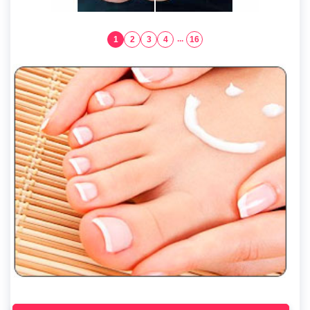
1
2
3
4
...
16