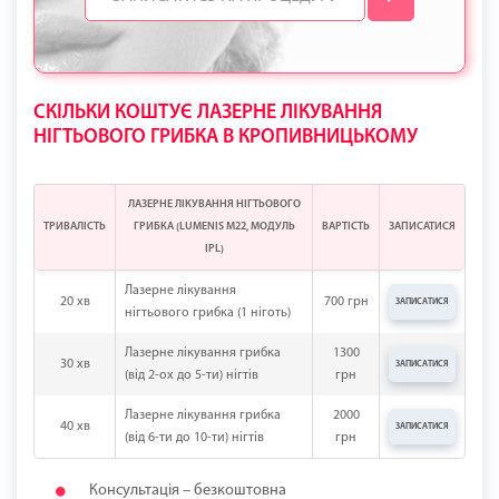
СКІЛЬКИ КОШТУЄ ЛАЗЕРНЕ ЛІКУВАННЯ
НІГТЬОВОГО ГРИБКА В КРОПИВНИЦЬКОМУ
ЛАЗЕРНЕ ЛІКУВАННЯ НІГТЬОВОГО
ТРИВАЛІСТЬ
ГРИБКА (LUMENIS M22, МОДУЛЬ
ВАРТІСТЬ
ЗАПИСАТИСЯ
IPL)
Лазерне лікування
20 хв
700 грн
ЗАПИСАТИСЯ
нігтьового грибка (1 ніготь)
Лазерне лікування грибка
1300
30 хв
ЗАПИСАТИСЯ
(від 2-ох до 5-ти) нігтів
грн
Лазерне лікування грибка
2000
40 хв
ЗАПИСАТИСЯ
(від 6-ти до 10-ти) нігтів
грн
Консультація – безкоштовна