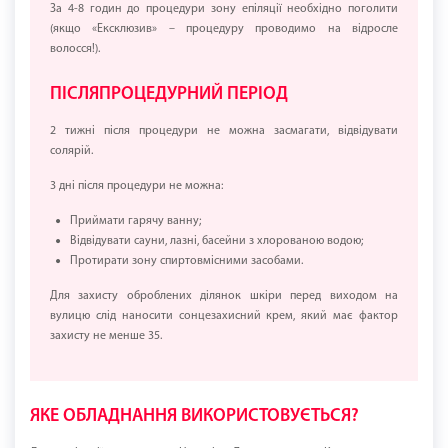
За 4-8 годин до процедури зону епіляції необхідно поголити
(якщо «Ексклюзив» – процедуру проводимо на відросле
волосся!).
ПІСЛЯПРОЦЕДУРНИЙ ПЕРІОД
2 тижні після процедури не можна засмагати, відвідувати
солярій.
3 дні після процедури не можна:
Приймати гарячу ванну;
Відвідувати сауни, лазні, басейни з хлорованою водою;
Протирати зону спиртовмісними засобами.
Для захисту оброблених ділянок шкіри перед виходом на
вулицю слід наносити сонцезахисний крем, який має фактор
захисту не менше 35.
ЯКЕ ОБЛАДНАННЯ ВИКОРИСТОВУЄТЬСЯ?