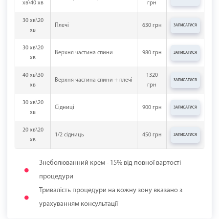
хв\40 хв
грн
30 хв\20
Плечі
630 грн
ЗАПИСАТИСЯ
хв
30 хв\20
Верхня частина спини
980 грн
ЗАПИСАТИСЯ
хв
40 хв\30
1320
Верхня частина спини + плечі
ЗАПИСАТИСЯ
хв
грн
30 хв\20
Сідниці
900 грн
ЗАПИСАТИСЯ
хв
20 хв\20
1/2 сідниць
450 грн
ЗАПИСАТИСЯ
хв
Знеболюванний крем - 15% від повної вартості
процедури
Тривалість процедури на кожну зону вказано з
урахуванням консультації