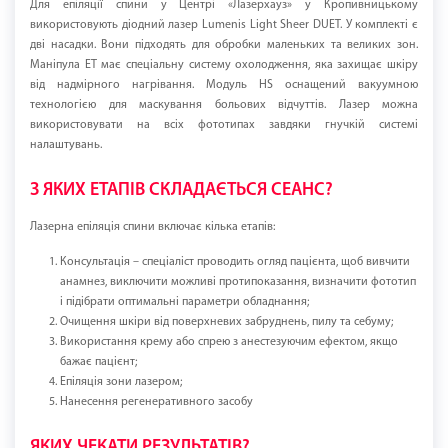
Для епіляції спини у Центрі «Лазерхауз» у Кропивницькому
використовують діодний лазер Lumenis Light Sheer DUET. У комплекті є
дві насадки. Вони підходять для обробки маленьких та великих зон.
Маніпула ET має спеціальну систему охолодження, яка захищає шкіру
від надмірного нагрівання. Модуль HS оснащений вакуумною
технологією для маскування больових відчуттів. Лазер можна
використовувати на всіх фототипах завдяки гнучкій системі
налаштувань.
З ЯКИХ ЕТАПІВ СКЛАДАЄТЬСЯ СЕАНС?
Лазерна епіляція спини включає кілька етапів:
Консультація – спеціаліст проводить огляд пацієнта, щоб вивчити
анамнез, виключити можливі протипоказання, визначити фототип
і підібрати оптимальні параметри обладнання;
Очищення шкіри від поверхневих забруднень, пилу та себуму;
Використання крему або спрею з анестезуючим ефектом, якщо
бажає пацієнт;
Епіляція зони лазером;
Нанесення регенеративного засобу
ЯКИХ ЧЕКАТИ РЕЗУЛЬТАТІВ?