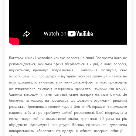
Багатьох жінок і чоловіків хвилює волосся на спині. Зголювати його не
рекомендується, оскільки ефект зберігається 1-2 дні, а нове волосся,
відростаючи, провокує подразнення і запалення фолікулів, стає
жорсткішим. Інші процедури – шугаринг, воскова депіляція – також не
всім підходять, бо викликають сильний дискомфорт та часто призводять
до неприємних наслідків (наприклад, вростання волосся під шкіру).
Єдиним виходом у такій ситуації стане лазерна епіляція спини. Це
безпечна та комфортна процедура, що дозволяє отримати тривалий
результат. Пройшовши повний курс в Центрі «Лазерхауз», Ви зможете
надовго забути про проблему зайвої рослинності. Щоб підтримувати
ефект гладенької та оксамитової шкіри, достатньо 1-2 рази на рік
відвідувати підтримуючі процедури. Висока ефективність зумовлена
використанням «Золотого стандарту» в області лазерної епіляції –