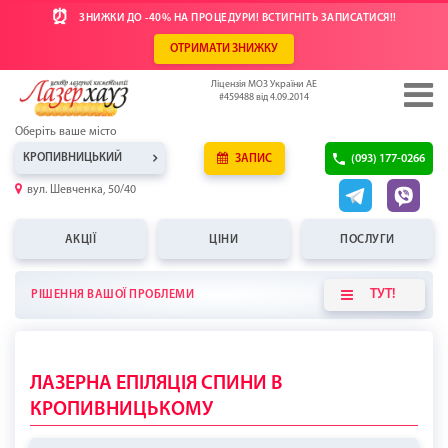
⏰
ЗНИЖКИ ДО -40% НА ПРОЦЕДУРИ! ВСТИГНІТЬ ЗАПИСАТИСЯ!!
ОТРИМАТИ ЗНИЖКУ
Ліцензія МОЗ України АЕ
#459488 від 4.09.2014
Оберіть ваше місто
КРОПИВНИЦЬКИЙ
ЗАПИС
(093) 177-0266
вул. Шевченка, 50/40
АКЦІЇ
ЦІНИ
ПОСЛУГИ
ТУТ!
РІШЕННЯ ВАШОЇ ПРОБЛЕМИ
ЛАЗЕРНА ЕПІЛЯЦІЯ СПИНИ В
КРОПИВНИЦЬКОМУ