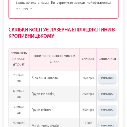
Залишаючись з нами, Ви отримуєте завжди найефективніші
процедури!
СКІЛЬКИ КОШТУЄ ЛАЗЕРНА ЕПІЛЯЦІЯ СПИНИ В
КРОПИВНИЦЬКОМУ
ТРИВАЛІСТЬ
ЗОНИ РОСТУ ВОЛОССЯ ЖИВІТ ТА
НА ЛАЗЕРІ
ВАРТІСТЬ
ЗАПИСАТИСЯ
СПИНА
(ЕТ\DUET)
20 хв\10
Біла лінія живота
360 грн
ЗАПИСАТИСЯ
хв
60 хв\30
Груди (чоловічі)
850 грн
ЗАПИСАТИСЯ
хв
30 хв\20
Груди (жіночі)
630 грн
ЗАПИСАТИСЯ
хв
40 хв\30
1260
Живіт (чоловічий)
ЗАПИСАТИСЯ