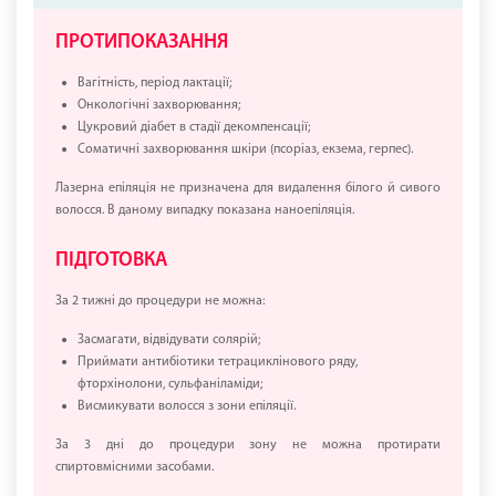
ПРОТИПОКАЗАННЯ
Вагітність, період лактації;
Онкологічні захворювання;
Цукровий діабет в стадії декомпенсації;
Соматичні захворювання шкіри (псоріаз, екзема, герпес).
Лазерна епіляція не призначена для видалення білого й сивого
волосся. В даному випадку показана наноепіляція.
ПІДГОТОВКА
За 2 тижні до процедури не можна:
Засмагати, відвідувати солярій;
Приймати антибіотики тетрациклінового ряду,
фторхінолони, сульфаніламіди;
Висмикувати волосся з зони епіляції.
За 3 дні до процедури зону не можна протирати
спиртовмісними засобами.