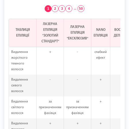
1
2
3
4
...
50
ЛАЗЕРНА
ЛАЗЕРНА
ТАБЛИЦЯ
ЕПІЛЯЦІЯ
NANO
ВОСКОВ
ЕПІЛЯЦІЯ
ЕПІЛЯЦІЇ
"ЗОЛОТИЙ
ЕПІЛЯЦІЯ
ДЕПІЛЯЦІ
"ЕКСКЛЮЗИВ"
СТАНДАРТ"
Видалення
+
-
слабкий
+
жорсткого
ефект
темного
волосся
Видалення
-
-
+
+
сивого
волосся
Видалення
за
за
+
+
світлого
призначенням
призначенням
волосся
фахівця
фахівця
Видалення
+
+
+
+