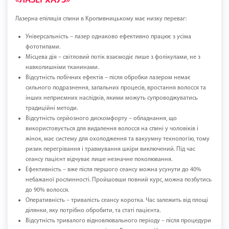
«ЛАЗЕРХАУЗ»
Лазерна епіляція спини в Кропивницькому має низку переваг:
Універсальність – лазер однаково ефективно працює з усіма
фототипами.
Місцева дія – світловий потік взаємодіє лише з фолікулами, не з
навколишніми тканинами.
Відсутність побічних ефектів – після обробки лазером немає
сильного подразнення, запальних процесів, вростання волосся та
інших неприємних наслідків, якими можуть супроводжуватись
традиційні методи.
Відсутність серйозного дискомфорту – обладнання, що
використовується для видалення волосся на спині у чоловіків і
жінок, має систему для охолодження та вакуумну технологію, тому
ризик перегрівання і травмування шкіри виключений. Під час
сеансу пацієнт відчуває лише незначне поколювання.
Ефективність – вже після першого сеансу можна усунути до 40%
небажаної рослинності. Пройшовши повний курс, можна позбутись
до 90% волосся.
Оперативність – тривалість сеансу коротка. Час залежить від площі
ділянки, яку потрібно обробити, та статі пацієнта.
Відсутність тривалого відновлювального періоду – після процедури