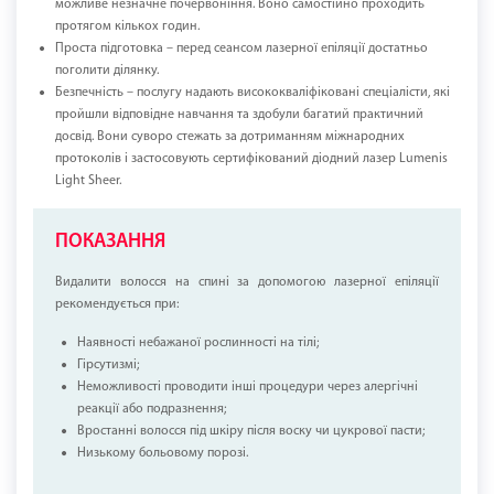
можливе незначне почервоніння. Воно самостійно проходить
протягом кількох годин.
Проста підготовка – перед сеансом лазерної епіляції достатньо
поголити ділянку.
Безпечність – послугу надають висококваліфіковані спеціалісти, які
пройшли відповідне навчання та здобули багатий практичний
досвід. Вони суворо стежать за дотриманням міжнародних
протоколів і застосовують сертифікований діодний лазер Lumenis
Light Sheer.
ПОКАЗАННЯ
Видалити волосся на спині за допомогою лазерної епіляції
рекомендується при:
Наявності небажаної рослинності на тілі;
Гірсутизмі;
Неможливості проводити інші процедури через алергічні
реакції або подразнення;
Вростанні волосся під шкіру після воску чи цукрової пасти;
Низькому больовому порозі.