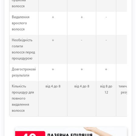
пушкова
волосся
Видалення
+
+
-
-
врослого
волосся
Необхідність
+
-
-
-
голити
волосся перед
процедурою
Довгострокові
+
+
+
-
результати
Кількість
від 4 до 8
від 4 до 8
від 8 до
тимчасов
процедур для
12
результа
повного
видалення
волосся