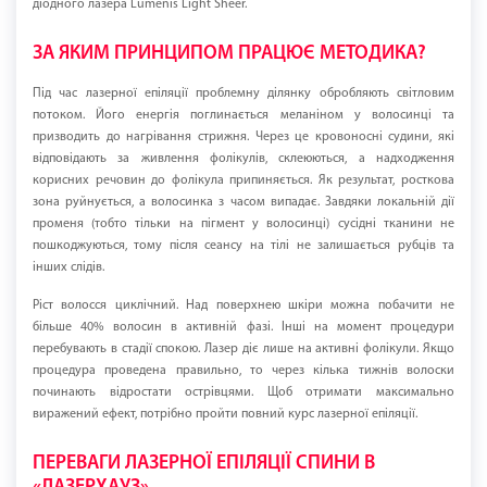
діодного лазера Lumenis Light Sheer.
ЗА ЯКИМ ПРИНЦИПОМ ПРАЦЮЄ МЕТОДИКА?
Під час лазерної епіляції проблемну ділянку обробляють світловим
потоком. Його енергія поглинається меланіном у волосинці та
призводить до нагрівання стрижня. Через це кровоносні судини, які
відповідають за живлення фолікулів, склеюються, а надходження
корисних речовин до фолікула припиняється. Як результат, росткова
зона руйнується, а волосинка з часом випадає. Завдяки локальній дії
променя (тобто тільки на пігмент у волосинці) сусідні тканини не
пошкоджуються, тому після сеансу на тілі не залишається рубців та
інших слідів.
Ріст волосся циклічний. Над поверхнею шкіри можна побачити не
більше 40% волосин в активній фазі. Інші на момент процедури
перебувають в стадії спокою. Лазер діє лише на активні фолікули. Якщо
процедура проведена правильно, то через кілька тижнів волоски
починають відростати острівцями. Щоб отримати максимально
виражений ефект, потрібно пройти повний курс лазерної епіляції.
ПЕРЕВАГИ ЛАЗЕРНОЇ ЕПІЛЯЦІЇ СПИНИ В