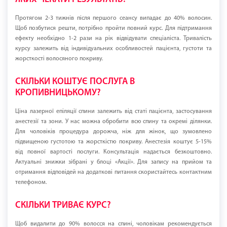
Протягом 2-3 тижнів після першого сеансу випадає до 40% волосин.
Щоб позбутися решти, потрібно пройти повний курс. Для підтримання
ефекту необхідно 1-2 рази на рік відвідувати спеціаліста. Тривалість
курсу залежить від індивідуальних особливостей пацієнта, густоти та
жорсткості волосяного покриву.
СКІЛЬКИ КОШТУЄ ПОСЛУГА В
КРОПИВНИЦЬКОМУ?
Ціна лазерної епіляції спини залежить від статі пацієнта, застосування
анестезії та зони. У нас можна обробити всю спину та окремі ділянки.
Для чоловіків процедура дорожча, ніж для жінок, що зумовлено
підвищеною густотою та жорсткістю покриву. Анестезія коштує 5-15%
від повної вартості послуги. Консультація надається безкоштовно.
Актуальні знижки зібрані у блоці «Акції». Для запису на прийом та
отримання відповідей на додаткові питання скористайтесь контактним
телефоном.
СКІЛЬКИ ТРИВАЄ КУРС?
Щоб видалити до 90% волосся на спині, чоловікам рекомендується