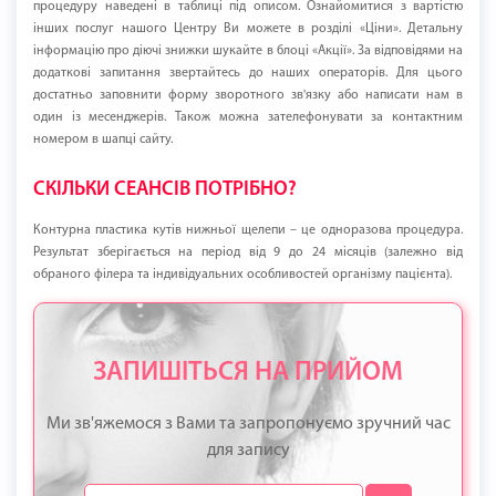
процедуру наведені в таблиці під описом. Ознайомитися з вартістю
інших послуг нашого Центру Ви можете в розділі «Ціни». Детальну
інформацію про діючі знижки шукайте в блоці «Акції». За відповідями на
додаткові запитання звертайтесь до наших операторів. Для цього
достатньо заповнити форму зворотного зв'язку або написати нам в
один із месенджерів. Також можна зателефонувати за контактним
номером в шапці сайту.
СКІЛЬКИ СЕАНСІВ ПОТРІБНО?
Контурна пластика кутів нижньої щелепи – це одноразова процедура.
Результат зберігається на період від 9 до 24 місяців (залежно від
обраного філера та індивідуальних особливостей організму пацієнта).
ЗАПИШІТЬСЯ НА ПРИЙОМ
Ми зв'яжемося з Вами та запропонуємо зручний час
для запису