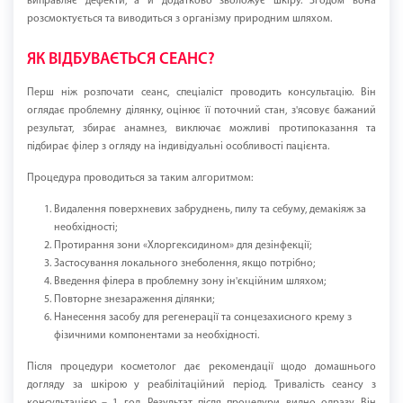
виправляє дефекти, а й додатково зволожує шкіру. Згодом вона
розсмоктується та виводиться з організму природним шляхом.
ЯК ВІДБУВАЄТЬСЯ СЕАНС?
Перш ніж розпочати сеанс, спеціаліст проводить консультацію. Він
оглядає проблемну ділянку, оцінює її поточний стан, з'ясовує бажаний
результат, збирає анамнез, виключає можливі протипоказання та
підбирає філер з огляду на індивідуальні особливості пацієнта.
Процедура проводиться за таким алгоритмом:
Видалення поверхневих забруднень, пилу та себуму, демакіяж за
необхідності;
Протирання зони «Хлоргексидином» для дезінфекції;
Застосування локального знеболення, якщо потрібно;
Введення філера в проблемну зону ін'єкційним шляхом;
Повторне знезараження ділянки;
Нанесення засобу для регенерації та сонцезахисного крему з
фізичними компонентами за необхідності.
Після процедури косметолог дає рекомендації щодо домашнього
догляду за шкірою у реабілітаційний період. Тривалість сеансу з