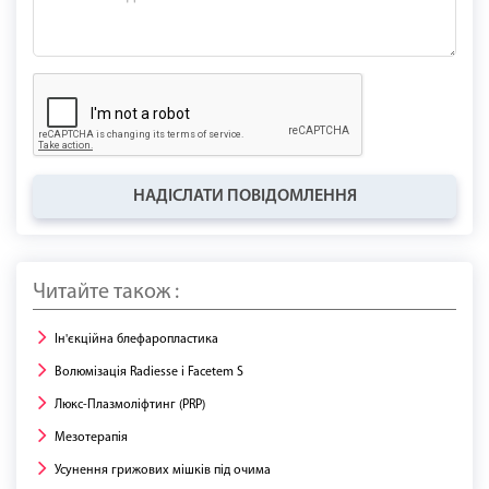
НАДІСЛАТИ ПОВІДОМЛЕННЯ
Читайте також :
Ін'єкційна блефаропластика
Волюмізація Radiesse і Facetem S
Люкс-Плазмоліфтинг (PRP)
Мезотерапія
Усунення грижових мішків під очима