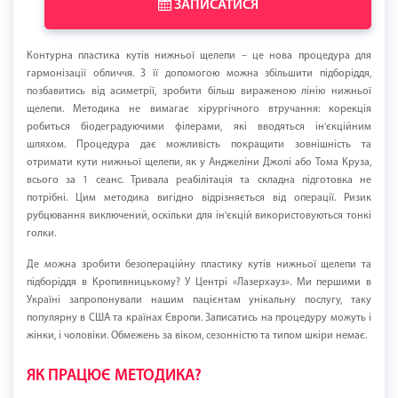
ЗАПИСАТИСЯ
Контурна пластика кутів нижньої щелепи – це нова процедура для
гармонізації обличчя. З її допомогою можна збільшити підборіддя,
позбавитись від асиметрії, зробити більш вираженою лінію нижньої
щелепи. Методика не вимагає хірургічного втручання: корекція
робиться біодеградуючими філерами, які вводяться ін'єкційним
шляхом. Процедура дає можливість покращити зовнішність та
отримати кути нижньої щелепи, як у Анджеліни Джолі або Тома Круза,
всього за 1 сеанс. Тривала реабілітація та складна підготовка не
потрібні. Цим методика вигідно відрізняється від операції. Ризик
рубцювання виключений, оскільки для ін'єкцій використовуються тонкі
голки.
Де можна зробити безопераційну пластику кутів нижньої щелепи та
підборіддя в Кропивницькому? У Центрі «Лазерхауз». Ми першими в
Україні запропонували нашим пацієнтам унікальну послугу, таку
популярну в США та країнах Європи. Записатись на процедуру можуть і
жінки, і чоловіки. Обмежень за віком, сезонністю та типом шкіри немає.
ЯК ПРАЦЮЄ МЕТОДИКА?