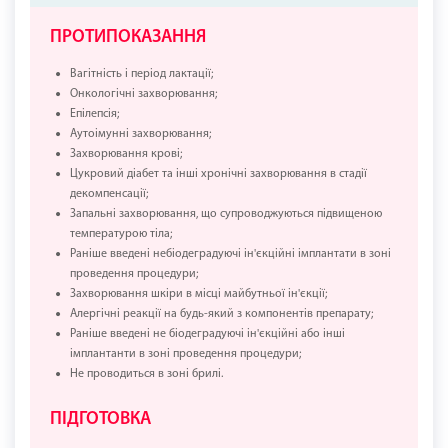
ПРОТИПОКАЗАННЯ
Вагітність і період лактації;
Онкологічні захворювання;
Епілепсія;
Аутоімунні захворювання;
Захворювання крові;
Цукровий діабет та інші хронічні захворювання в стадії
декомпенсації;
Запальні захворювання, що супроводжуються підвищеною
температурою тіла;
Раніше введені небіодеградуючі ін'єкційні імплантати в зоні
проведення процедури;
Захворювання шкіри в місці майбутньої ін'єкції;
Алергічні реакції на будь-який з компонентів препарату;
Раніше введені не біодеградуючі ін'єкційні або інші
імплантанти в зоні проведення процедури;
Не проводиться в зоні брилі.
ПІДГОТОВКА