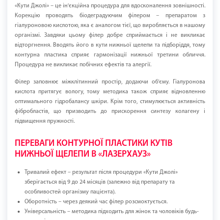
«Кути Джолі» – це ін'єкційна процедура для вдосконалення зовнішності.
Корекцію проводять біодеградуючим філером – препаратом з
гіалуроновою кислотою, яка є аналогом тієї, що виробляється в нашому
організмі. Завдяки цьому філер добре сприймається і не викликає
відторгнення. Вводять його в кути нижньої щелепи та підборіддя, тому
контурна пластика сприяє гармонізації нижньої третини обличчя.
Процедура не викликає побічних ефектів та алергії.
Філер заповнює міжклітинний простір, додаючи об'єму. Гіалуронова
кислота притягує вологу, тому методика також сприяє відновленню
оптимального гідробалансу шкіри. Крім того, стимулюється активність
фібробластів, що призводить до прискорення синтезу колагену і
підвищення пружності.
ПЕРЕВАГИ КОНТУРНОЇ ПЛАСТИКИ КУТІВ
НИЖНЬОЇ ЩЕЛЕПИ В «ЛАЗЕРХАУЗ»
Тривалий ефект – результат після процедури «Кути Джолі»
зберігається від 9 до 24 місяців (залежно від препарату та
особливостей організму пацієнта).
Оборотність – через деякий час філер розсмоктується.
Універсальність – методика підходить для жінок та чоловіків будь-