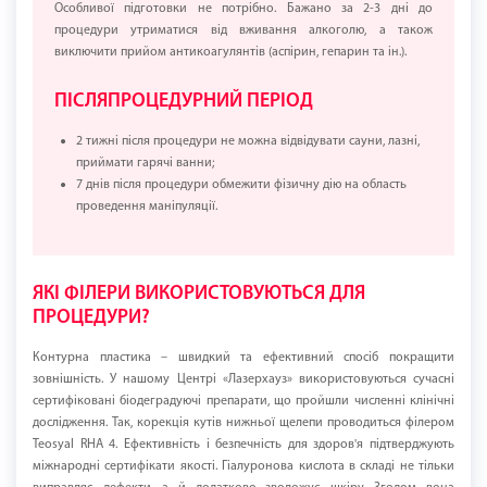
Особливої підготовки не потрібно. Бажано за 2-3 дні до
процедури утриматися від вживання алкоголю, а також
виключити прийом антикоагулянтів (аспірин, гепарин та ін.).
ПІСЛЯПРОЦЕДУРНИЙ ПЕРІОД
2 тижні після процедури не можна відвідувати сауни, лазні,
приймати гарячі ванни;
7 днів після процедури обмежити фізичну дію на область
проведення маніпуляції.
ЯКІ ФІЛЕРИ ВИКОРИСТОВУЮТЬСЯ ДЛЯ
ПРОЦЕДУРИ?
Контурна пластика – швидкий та ефективний спосіб покращити
зовнішність. У нашому Центрі «Лазерхауз» використовуються сучасні
сертифіковані біодеградуючі препарати, що пройшли численні клінічні
дослідження. Так, корекція кутів нижньої щелепи проводиться філером
Teosyal RHA 4. Ефективність і безпечність для здоров'я підтверджують
міжнародні сертифікати якості. Гіалуронова кислота в складі не тільки