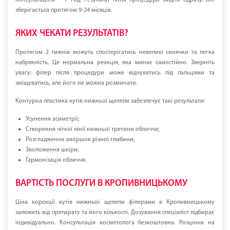
консультацією – 1 год. Результат після процедури видно одразу. Він
зберігається протягом 9-24 місяців.
ЯКИХ ЧЕКАТИ РЕЗУЛЬТАТІВ?
Протягом 2 тижнів можуть спостерігатись невеликі синячки та легка
набряклість. Це нормальна реакція, яка минає самостійно. Зверніть
увагу: філер після процедури може відчуватись під пальцями та
зміщуватись, але його не можна розминати.
Контурна пластика кутів нижньої щелепи забезпечує такі результати:
Усунення асиметрії;
Створення чіткої лінії нижньої третини обличчя;
Розгладження зморшок різної глибини;
Зволоження шкіри;
Гармонізація обличчя.
ВАРТІСТЬ ПОСЛУГИ В КРОПИВНИЦЬКОМУ
Ціна корекції кутів нижньої щелепи філерами в Кропивницькому
залежить від препарату та його кількості. Дозування спеціаліст підбирає
індивідуально. Консультація косметолога безкоштовна. Розцінки на