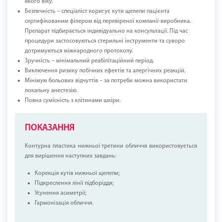
якого віку.
Безпечність – спеціаліст коригує кути щелепи пацієнта
сертифікованим філером від перевіреної компанії-виробника.
Препарат підбирається індивідуально на консультації. Під час
процедури застосовуються стерильні інструменти та суворо
дотримуються міжнародного протоколу.
Зручність – мінімальний реабілітаційний період.
Виключення ризику побічних ефектів та алергічних реакцій.
Мінімум больових відчуттів – за потреби можна використати
локальну анестезію.
Повна сумісність з клітинами шкіри.
ПОКАЗАННЯ
Контурна пластика нижньої третини обличчя використовується
для вирішення наступних завдань:
Корекція кутів нижньої щелепи;
Підкреслення лінії підборіддя;
Усунення асиметрії;
Гармонізація обличчя.