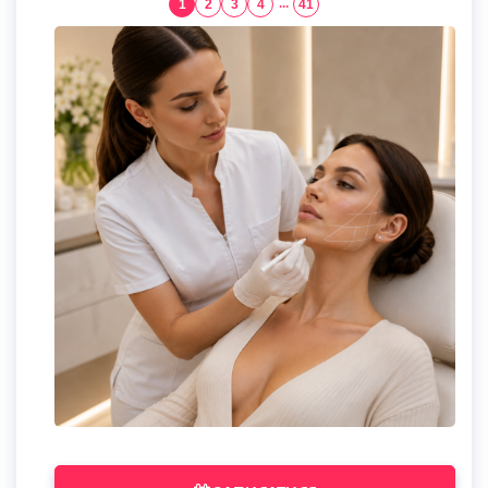
1
2
3
4
...
41